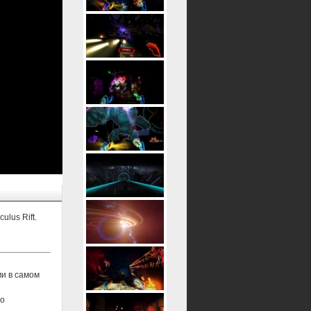
lus Rift.
ми в самом
то