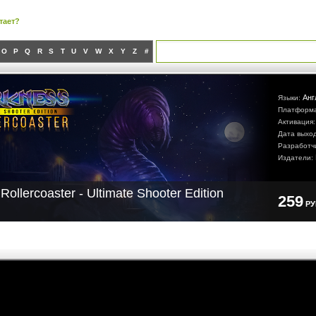
тает?
O
P
Q
R
S
T
U
V
W
X
Y
Z
#
Анг
Языки:
Платформ
Активация
Дата выхо
Разработч
Издатели:
Rollercoaster - Ultimate Shooter Edition
259
Р