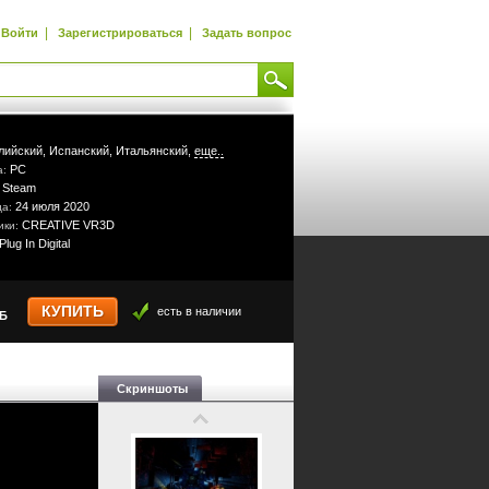
|
|
Войти
Зарегистрироваться
Задать вопрос
лийский,
Испанский,
Итальянский,
еще..
PC
а:
Steam
:
24 июля 2020
да:
CREATIVE VR3D
ики:
Plug In Digital
КУПИТЬ
есть в наличии
УБ
Скриншоты