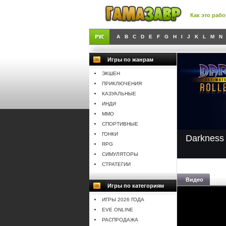
Как это рабо
A
B
C
D
E
F
G
H
I
J
K
L
M
N
Игры по жанрам
ЭКШЕН
ПРИКЛЮЧЕНИЯ
КАЗУАЛЬНЫЕ
ИНДИ
MMO
СПОРТИВНЫЕ
ГОНКИ
Darkness 
RPG
СИМУЛЯТОРЫ
СТРАТЕГИИ
Видео
Игры по категориям
ИГРЫ 2026 ГОДА
EVE ONLINE
РАСПРОДАЖА