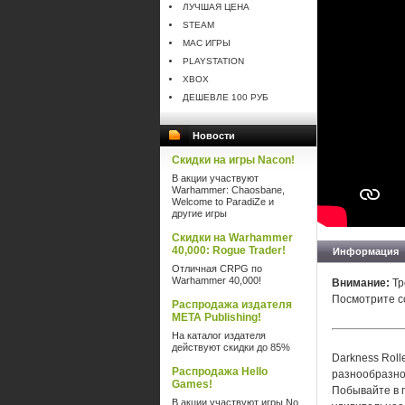
ЛУЧШАЯ ЦЕНА
STEAM
MAC ИГРЫ
PLAYSTATION
XBOX
ДЕШЕВЛЕ 100 РУБ
Новости
Скидки на игры Nacon!
В акции участвуют
Warhammer: Chaosbane,
Welcome to ParadiZe и
другие игры
Скидки на Warhammer
40,000: Rogue Trader!
Информация
Отличная CRPG по
Warhammer 40,000!
Внимание:
Тр
Посмотрите с
Распродажа издателя
META Publishing!
На каталог издателя
действуют скидки до 85%
Darkness Roll
Распродажа Hello
разнообразно
Games!
Побывайте в п
В акции участвуют игры No