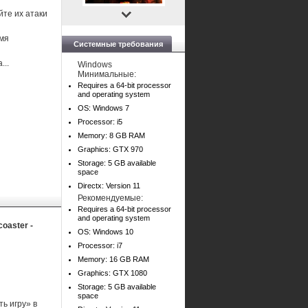
йте их атаки
емя
Системные требования
...
Windows
Минимальные:
Requires a 64-bit processor
and operating system
OS: Windows 7
Processor: i5
Memory: 8 GB RAM
Graphics: GTX 970
Storage: 5 GB available
space
Directx: Version 11
Рекомендуемые:
Requires a 64-bit processor
and operating system
coaster -
OS: Windows 10
Processor: i7
Memory: 16 GB RAM
Graphics: GTX 1080
Storage: 5 GB available
space
ь игру» в