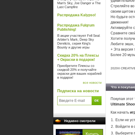
удивительное
Man's Sky, Joe Danger и The
Стреляйте во 
Last Campfire
своим щитом 
Распродажа Kalypso!
Но будьте ост
движения!
Распродажа Fulqrum
Активируйте с
Publishing!
Сравните сво
В акции участвуют Fell Seal:
Хотите получи
Arbiter's Mark, Deep Sky
Derelicts, серия King's
Любите экшн,
Bounty и другие игры
+ Эта версия 
Более 20 муз
Скидка 20% на Плексы
+ Окраски в подарок!
Приобретите Плексы со
2020© CREATIV
скидкой 20% и получайте
окраски для ваших кораблей
в подарок!
все новости
Что я покупаю
Подписка на новости
Покупая этот 
Ultimate Shoo
Как начать
иг
Если не ус
Недавно смотрели
Войдите в 
Выберите п