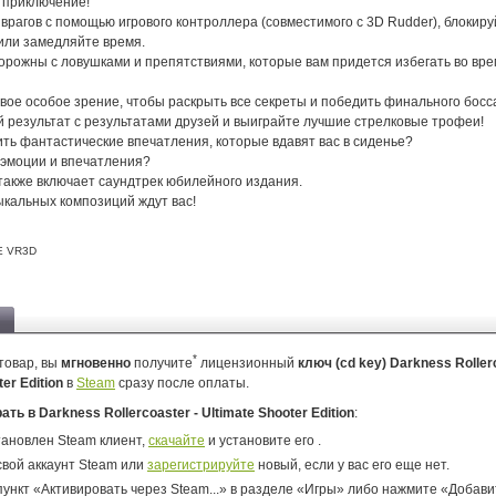
 приключение!
врагов с помощью игрового контроллера (совместимого с 3D Rudder), блокиру
или замедляйте время.
орожны с ловушками и препятствиями, которые вам придется избегать во вр
вое особое зрение, чтобы раскрыть все секреты и победить финального босса
й результат с результатами друзей и выиграйте лучшие стрелковые трофеи!
ть фантастические впечатления, которые вдавят вас в сиденье?
 эмоции и впечатления?
также включает саундтрек юбилейного издания.
ыкальных композиций ждут вас!
E VR3D
*
товар, вы
мгновенно
получите
лицензионный
ключ (cd key) Darkness Roller
ter Edition
в
Steam
сразу после оплаты.
рать в Darkness Rollercoaster - Ultimate Shooter Edition
:
тановлен Steam клиент,
скачайте
и установите его .
свой аккаунт Steam или
зарегистрируйте
новый, если у вас его еще нет.
ункт «Активировать через Steam...» в разделе «Игры» либо нажмите «Добавит