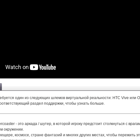
ебуется один из следующих шлемов виртуальной реальности: HTC Vive или Ocu
оответствующий раздел поддержки, чтобы узнать больше.
ercoaster - это аркада / шутер, в которой игроку предстоит столкнуться с врага
м окружении.
ещере, космосе, стране фантазий и многих других местах, чтобы пережить э