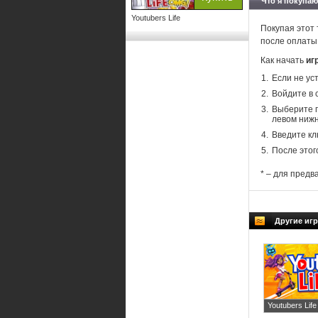
Что я покупаю
Youtubers Life
Покупая этот 
после оплаты
Как начать
иг
Если не ус
Войдите в 
Выберите п
левом нижн
Введите кл
После этог
* – для предв
Другие игр
Youtubers Life