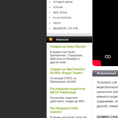
ЛУЧШАЯ ЦЕНА
STEAM
MAC ИГРЫ
PLAYSTATION
XBOX
ДЕШЕВЛЕ 100 РУБ
Новости
Скидки на игры Nacon!
В акции участвуют
Warhammer: Chaosbane,
Welcome to ParadiZe и
другие игры
Скидки на Warhammer
40,000: Rogue Trader!
Информация
Отличная CRPG по
Warhammer 40,000!
Youtubers Lif
видеоблогеро
Распродажа издателя
сколотите се
META Publishing!
комнате родит
На каталог издателя
действуют скидки до 85%
заданиями, об
друзей, семь
Распродажа Hello
Games!
GAMING CHA
В акции участвуют игры No