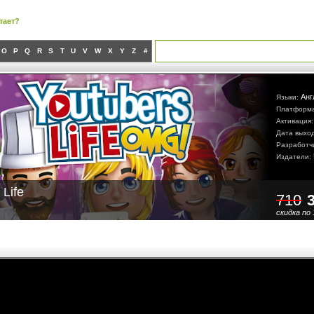
тает?
O
P
Q
R
S
T
U
V
W
X
Y
Z
#
Анг
Языки:
Платформ
Активация
Дата выхо
Разработч
Издатели:
 Life
710
скидка по 