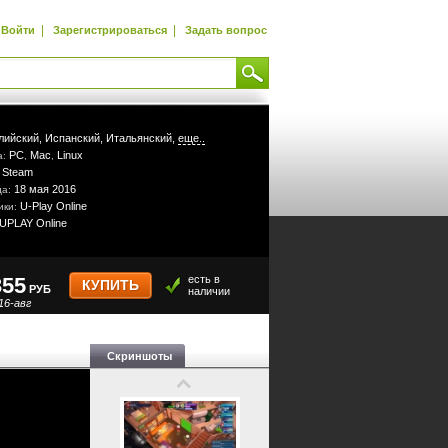
|
|
Войти
Зарегистрироваться
Задать вопрос
лийский,
Испанский,
Итальянский,
еще..
PC
Mac
Linux
а:
,
,
Steam
:
18 мая 2016
да:
U-Play Online
ики:
UPLAY Online
355
есть в
КУПИТЬ
РУБ
наличии
16-авг
Скриншоты