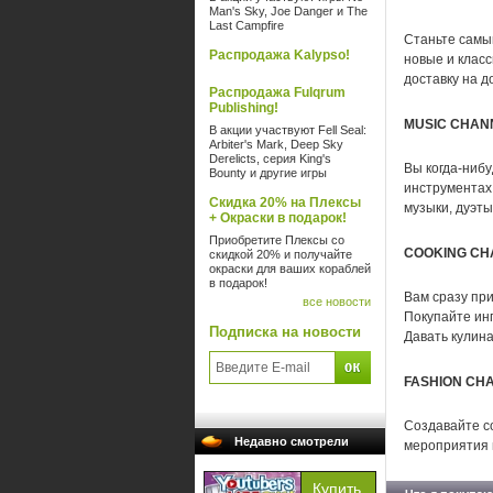
Man's Sky, Joe Danger и The
Last Campfire
Станьте самы
Распродажа Kalypso!
новые и клас
доставку на д
Распродажа Fulqrum
Publishing!
MUSIC CHAN
В акции участвуют Fell Seal:
Arbiter's Mark, Deep Sky
Derelicts, серия King's
Вы когда-нибу
Bounty и другие игры
инструментах
Скидка 20% на Плексы
музыки, дуэты
+ Окраски в подарок!
Приобретите Плексы со
COOKING CH
скидкой 20% и получайте
окраски для ваших кораблей
в подарок!
Вам сразу при
все новости
Покупайте ин
Подписка на новости
Давать кулина
FASHION CH
Создавайте с
Недавно смотрели
мероприятия 