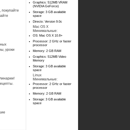
Graphics: 512MB VRAM
(NVIDIA GeForce)
, покупайте
Storage: 3 GB available
вайте
space
Directx: Version 9.0c
Mac OS X
Минимальные:
OS: Mac OS X 10.8+
Processor: 2 GHz or faster
чных
processor
ы, уроки
Memory: 2 GB RAM
Graphics: 512MB Video
Memory
Storage: 3 GB available
space
Linux
улинарии!
Минимальные:
рецепты.
Processor: 2 GHz or faster
processor
Memory: 2 GB RAM
Storage: 3 GB available
space
шие