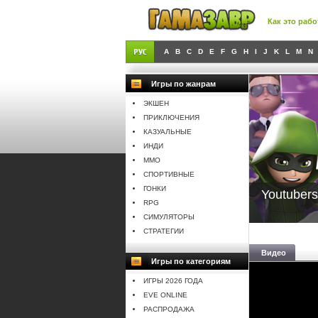
Как это рабо
A
B
C
D
E
F
G
H
I
J
K
L
M
N
Игры по жанрам
ЭКШЕН
ПРИКЛЮЧЕНИЯ
КАЗУАЛЬНЫЕ
ИНДИ
MMO
СПОРТИВНЫЕ
ГОНКИ
Youtubers
RPG
СИМУЛЯТОРЫ
СТРАТЕГИИ
Видео
Игры по категориям
ИГРЫ 2026 ГОДА
EVE ONLINE
РАСПРОДАЖА