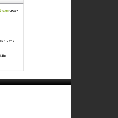
Steam
сразу
ь игру» в
Life
.