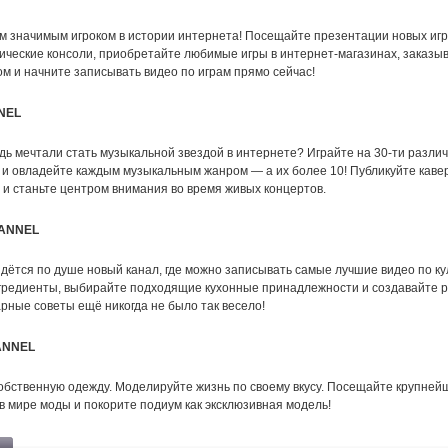
м значимым игроком в истории интернета! Посещайте презентации новых игр
сические консоли, приобретайте любимые игры в интернет-магазинах, заказы
ом и начните записывать видео по играм прямо сейчас!
NEL
дь мечтали стать музыкальной звездой в интернете? Играйте на 30-ти разли
 и овладейте каждым музыкальным жанром — а их более 10! Публикуйте кавер
 и станьте центром внимания во время живых концертов.
ANNEL
дётся по душе новый канал, где можно записывать самые лучшие видео по к
гредиенты, выбирайте подходящие кухонные принадлежности и создавайте 
рные советы ещё никогда не было так весело!
ANNEL
обственную одежду. Моделируйте жизнь по своему вкусу. Посещайте крупней
в мире моды и покорите подиум как эксклюзивная модель!