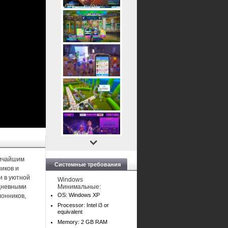
личайшим
Системные требования
иков и
и в уютной
Windows
едневными
Минимальные:
OS: Windows XP
лонников,
Processor: Intel i3 or
equivalent
Memory: 2 GB RAM