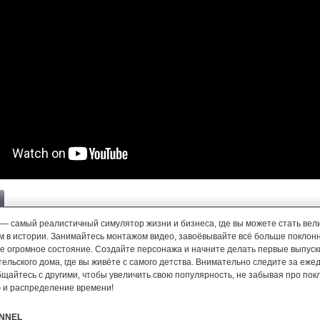
e — самый реалистичный симулятор жизни и бизнеса, где вы можете стать ве
м в истории. Занимайтесь монтажом видео, завоёвывайте всё больше поклонн
бе огромное состояние. Создайте персонажа и начните делать первые выпуск
ельского дома, где вы живёте с самого детства. Внимательно следите за еж
щайтесь с другими, чтобы увеличить свою популярность, не забывая про пок
ю и распределение времени!
NNEL