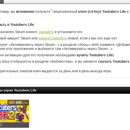
*
товар, вы
мгновенно
получите
лицензионный
ключ (cd key) Youtubers Life
в
.
рать в Youtubers Life
:
тановлен Steam клиент,
скачайте
и установите его .
свой аккаунт Steam или
зарегистрируйте
новый, если у вас его еще нет.
ункт «Активировать через Steam...» в разделе «Игры» либо нажмите «Добавит
ем углу приложения и выберите там «Активировать через Steam...».
юч активации (для его получения необходимо
купить Youtubers Life
).
о игра отобразится в разделе «Библиотека», и вы сможете
скачать Youtubers 
арительных заказов ключ выдается за день или в день выхода игры.
ы серии Youtubers Life
880
440
руб
 2