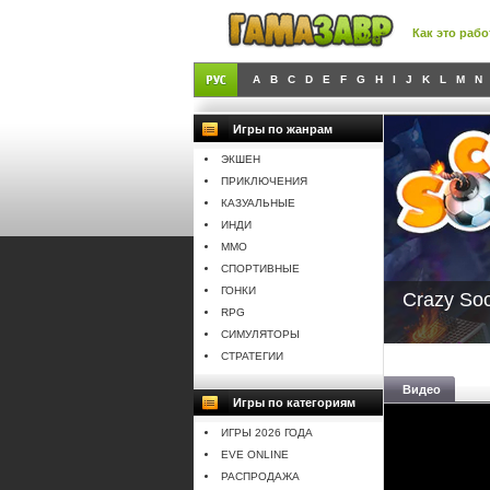
Как это рабо
A
B
C
D
E
F
G
H
I
J
K
L
M
N
Игры по жанрам
ЭКШЕН
ПРИКЛЮЧЕНИЯ
КАЗУАЛЬНЫЕ
ИНДИ
MMO
СПОРТИВНЫЕ
ГОНКИ
Crazy Soc
RPG
СИМУЛЯТОРЫ
СТРАТЕГИИ
Видео
Игры по категориям
ИГРЫ 2026 ГОДА
EVE ONLINE
РАСПРОДАЖА