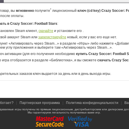
*
товар, вы
мгновенно
получите
лицензионный
ключ (cd key) Crazy Soccer: Fo
 после оплаты.
рать в Crazy Soccer: Football Stars
:
тановлен Steam клиент,
скачайте
и установите его .
свой аккаунт Steam или
зарегистрируйте
новый, если у вас его еще нет.
ункт «Активировать через Steam...» в разделе «Игры» либо нажмите «Добавит
ем углу приложения и выберите там «Активировать через Steam...».
юч активации (для его получения необходимо
купить Crazy Soccer: Football S
о игра отобразится в разделе «Библиотека», и вы сможете
скачать Crazy Socc
арительных заказов ключ выдается за день или в день выхода игры.
аботает?
|
Партнерская программа
|
Политика конфиденциальности
|
Ва
даваемые игры получены по прямым лицензионным, дистрибьюторским или дилерским дог
Мы гарантируем легальность получаемых вами игр.