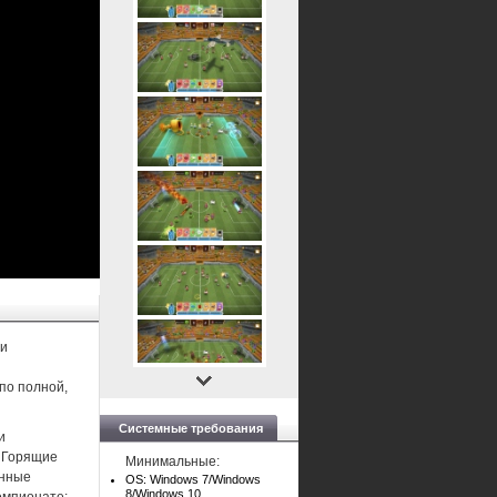
 и
по полной,
Системные требования
и
? Горящие
Минимальные:
анные
OS: Windows 7/Windows
8/Windows 10