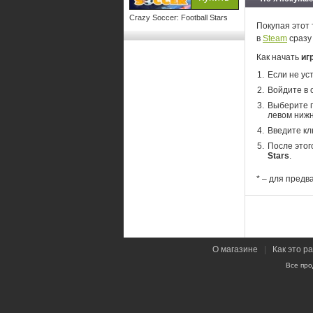
Crazy Soccer: Football Stars
Покупая этот 
в
Steam
сразу
Как начать
иг
Если не ус
Войдите в 
Выберите п
левом нижн
Введите кл
После этог
Stars
.
* – для предв
О магазине
|
Как это р
Все про