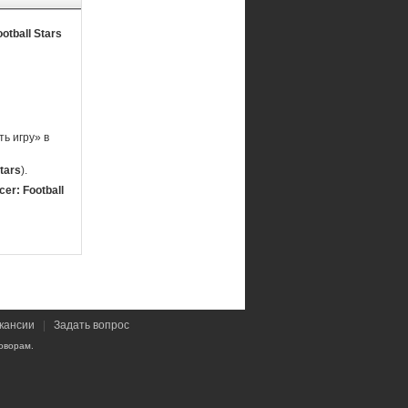
otball Stars
ь игру» в
tars
).
er: Football
кансии
|
Задать вопрос
оворам.