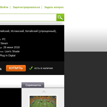
|
|
Войти
Зарегистрироваться
Задать вопрос
лийский,
Испанский,
Китайский (упрощенный),
PC
а:
Steam
:
28 июня 2018
да:
Lion's Shade
ики:
Plug In Digital
КУПИТЬ
есть в наличии
УБ
Скриншоты