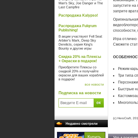
комбинации. 
Man's Sky, Joe Danger и The
запустите на
Last Campfire
заприте врата
Распродажа Kalypso!
Оригинальная 
видеоблоггер
Распродажа Fulqrum
Publishing!
способности, 
В акции участвуют Fell Seal:
Игра отлично 
Arbiter's Mark, Deep Sky
Сможете стат
Derelicts, серия King's
Bounty и другие игры
Скидка 20% на Плексы
ОСОБЕННОС
+ Окраски в подарок!
Приобретите Плексы со
Режим кар
скидкой 20% и получайте
окраски для ваших кораблей
Три типа с
в подарок!
Персонажи
все новости
Быстрые н
Подписка на новости
Кастомизац
Многопольз
(c) HeroCraft, 20
Недавно смотрели
Что я покупаю