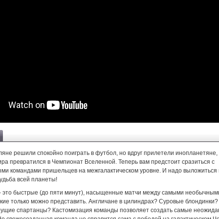
яне решили спокойно поиграть в футбол, но вдруг прилетели инопланетяне,
ра превратился в Чемпионат Вселенной. Теперь вам предстоит сразиться с
ми командами пришельцев на межгалактическом уровне. И надо выложиться 
судьба всей планеты!
 – это быстрые (до пяти минут), насыщенные матчи между самыми необычным
акие только можно представить. Англичане в цилиндрах? Суровые блондинки
рущие спартанцы? Кастомизация команды позволяет создать самые неожид