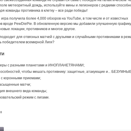
Но свежесозданная команда не справится сама с победой на галактическом Ч
 поле метеоритный дождь, используйте мины и легионеров с редкими способн
ря команды противника в клетку – все ради победы!
игра получила более 4,000 обзоров на YouTube, в том числе и от известных
ов вроде PewDiePie. В обновленную версию мы добавили улучшенную графику
новые локации, противников и многое другое.
подходит для отвязных матчей с друзьями и случайными противниками в режи
ь победителем всемирной Лиги?
ТИ
ьеры с разными планетами и ИНОПЛАНЕТЯНАМИ;
пособностей, чтобы мешать противнику: защитные, атакующие и... БЕЗУМНЫЕ
 с коронными приемами;
асыщенные матчи;
ия внешнего вида команды;
овательский режим с лигами.
18