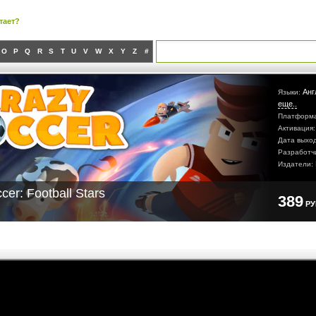
тает?
O
P
Q
R
S
T
U
V
W
X
Y
Z
#
Анг
Языки:
еще..
Платформ
Активация
Дата выхо
Разработч
Издатели:
cer: Football Stars
389
Р