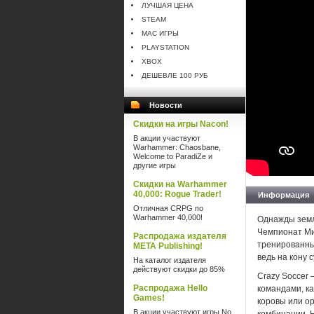
ЛУЧШАЯ ЦЕНА
STEAM
MAC ИГРЫ
PLAYSTATION
XBOX
ДЕШЕВЛЕ 100 РУБ
Новости
Скидки на игры Nacon!
В акции участвуют
Warhammer: Chaosbane,
Welcome to ParadiZe и
другие игры
Скидки на Warhammer
40,000: Rogue Trader!
Информация
Отличная CRPG по
Warhammer 40,000!
Однажды земл
Чемпионат Ми
Распродажа издателя
тренированны
META Publishing!
ведь на кону 
На каталог издателя
действуют скидки до 85%
Crazy Soccer
Распродажа Hello
командами, к
Games!
коровы или о
В акции участвуют игры No