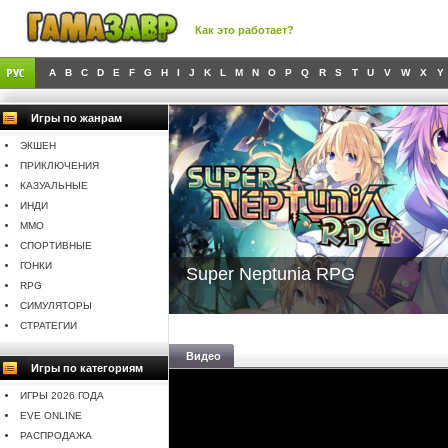
Как это работает?
A
B
C
D
E
F
G
H
I
J
K
L
M
N
O
P
Q
R
S
T
U
V
W
X
Y
Игры по жанрам
ЭКШЕН
ПРИКЛЮЧЕНИЯ
КАЗУАЛЬНЫЕ
ИНДИ
MMO
СПОРТИВНЫЕ
ГОНКИ
Super Neptunia RPG
RPG
СИМУЛЯТОРЫ
СТРАТЕГИИ
Видео
Игры по категориям
ИГРЫ 2026 ГОДА
EVE ONLINE
РАСПРОДАЖА