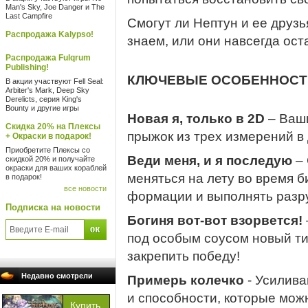
Man's Sky, Joe Danger и The
Last Campfire
Смогут ли Нептун и ее друзь
Распродажа Kalypso!
знаем, или они навсегда ост
Распродажа Fulqrum
Publishing!
КЛЮЧЕВЫЕ ОСОБЕННОСТ
В акции участвуют Fell Seal:
Arbiter's Mark, Deep Sky
Derelicts, серия King's
Bounty и другие игры
Новая я, только в 2D
– Ваш
Скидка 20% на Плексы
прыжок из трех измерений в 
+ Окраски в подарок!
Приобретите Плексы со
Веди меня, и я последую
– 
скидкой 20% и получайте
окраски для ваших кораблей
меняться на лету во время б
в подарок!
все новости
формации и выполнять разр
Подписка на новости
Богиня вот-вот взорвется!
под особым соусом новый тип
закрепить победу!
Недавно смотрели
Примерь колечко
- Усилива
и способности, которые мож