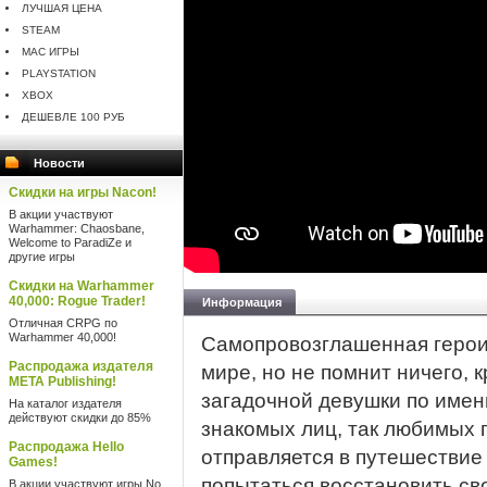
ЛУЧШАЯ ЦЕНА
STEAM
MAC ИГРЫ
PLAYSTATION
XBOX
ДЕШЕВЛЕ 100 РУБ
Новости
Скидки на игры Nacon!
В акции участвуют
Warhammer: Chaosbane,
Welcome to ParadiZe и
другие игры
Скидки на Warhammer
40,000: Rogue Trader!
Информация
Отличная CRPG по
Warhammer 40,000!
Самопровозглашенная героин
Распродажа издателя
мире, но не помнит ничего,
META Publishing!
загадочной девушки по имени
На каталог издателя
действуют скидки до 85%
знакомых лиц, так любимых 
Распродажа Hello
отправляется в путешествие
Games!
попытаться восстановить св
В акции участвуют игры No