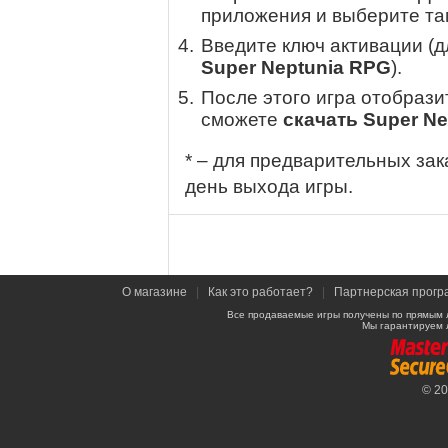
приложения и выберите там
Введите ключ активации (
Super Neptunia RPG
).
После этого игра отобрази
сможете
скачать Super N
* – для предварительных зак
день выхода игры.
О магазине
|
Как это работает?
|
Партнерская прогр
Все продаваемые игры получены по прямым 
Мы гарантируем 
© 2