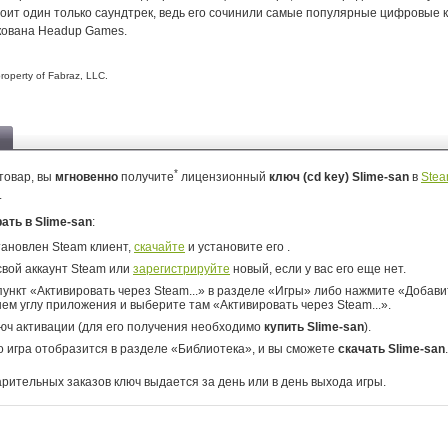
стоит один только саундтрек, ведь его сочинили самые популярные цифровые
кована Headup Games.
property of Fabraz, LLC.
*
товар, вы
мгновенно
получите
лицензионный
ключ (cd key) Slime-san
в
Ste
.
рать в Slime-san
:
тановлен Steam клиент,
скачайте
и установите его .
свой аккаунт Steam или
зарегистрируйте
новый, если у вас его еще нет.
ункт «Активировать через Steam...» в разделе «Игры» либо нажмите «Добавит
ем углу приложения и выберите там «Активировать через Steam...».
юч активации (для его получения необходимо
купить Slime-san
).
о игра отобразится в разделе «Библиотека», и вы сможете
скачать Slime-san
.
арительных заказов ключ выдается за день или в день выхода игры.