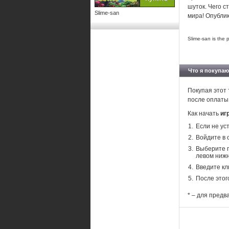
шуток. Чего 
Slime-san
мира! Опубли
Slime-san is the 
Что я покупаю
Покупая этот 
после оплаты
Как начать
иг
Если не ус
Войдите в 
Выберите п
левом нижн
Введите кл
После этог
* – для предв