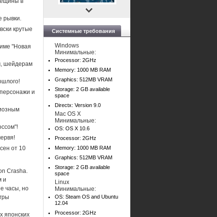
рещины в
 рывки.
вски крутые
Системные требования
Windows
жиме "Новая
Минимальные:
Processor: 2GHz
м, шейдерам
Memory: 1000 MB RAM
Graphics: 512MB VRAM
ошлого!
Storage: 2 GB available
 персонажи и
space
Directx: Version 9.0
циозным
Mac OS X
Минимальные:
оссом"!
OS: OS X 10.6
червя!
Processor: 2GHz
сен от 10
Memory: 1000 MB RAM
Graphics: 512MB VRAM
Storage: 2 GB available
on Crasha.
space
м и
Linux
е часы, но
Минимальные:
игры
OS: Steam OS and Ubuntu
12.04
Processor: 2GHz
х японских