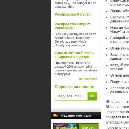
Слим-сан в
Man's Sky, Joe Danger и The
стенах и д
Last Campfire
Прорывайся
Распродажа Kalypso!
Скользи, ч
движения и
Распродажа Fulqrum
Игра до кр
Publishing!
Игра+", а 
В акции участвуют Fell Seal:
Arbiter's Mark, Deep Sky
Собирай ча
Derelicts, серия King's
и мини-игр
Bounty и другие игры
Открывай м
Скидка 20% на Плексы
Закупись в
+ Окраски в подарок!
удивитель
Приобретите Плексы со
Каждый уро
скидкой 20% и получайте
игрокам.
окраски для ваших кораблей
в подарок!
Открой доп
все новости
Погрузись 
Подписка на новости
Adhesive W
различных 
Slime-san — т
Slime-san со
невероятно б
Недавно смотрели
придется по в
благодаря ун
приключение 