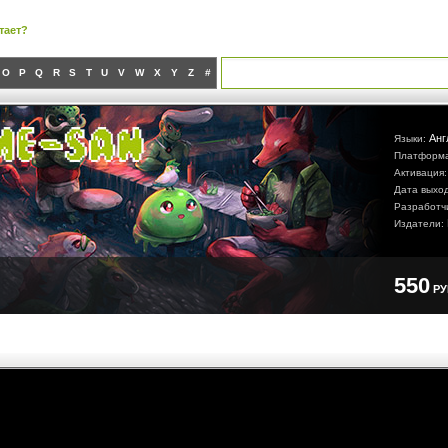
тает?
O
P
Q
R
S
T
U
V
W
X
Y
Z
#
Анг
Языки:
Платформ
Активация
Дата выхо
Разработч
Издатели:
550
Р