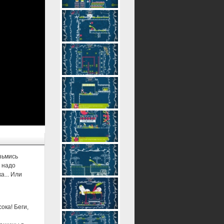
озьмись
у надо
а... Или
ока! Беги,