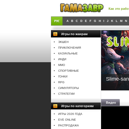
Как это рабо
A
B
C
D
E
F
G
H
I
J
K
L
M
N
Игры по жанрам
ЭКШЕН
ПРИКЛЮЧЕНИЯ
КАЗУАЛЬНЫЕ
ИНДИ
MMO
СПОРТИВНЫЕ
ГОНКИ
Slime-san
RPG
СИМУЛЯТОРЫ
СТРАТЕГИИ
Видео
Игры по категориям
ИГРЫ 2026 ГОДА
EVE ONLINE
РАСПРОДАЖА