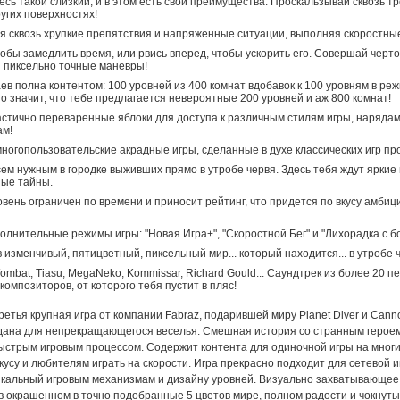
есь такой слизкий, и в этом есть свои преимущества. Проскальзывай сквозь т
ругих поверхностях!
 сквозь хрупкие препятствия и напряженные ситуации, выполняя скоростные
тобы замедлить время, или рвись вперед, чтобы ускорить его. Совершай черто
 пиксельно точные маневры!
аев полна контентом: 100 уровней из 400 комнат вдобавок к 100 уровням в ре
это значит, что тебе предлагается невероятные 200 уровней и аж 800 комнат!
стично переваренные яблоки для доступа к различным стилям игры, наряда
ам!
ногопользовательские акрадные игры, сделанные в духе классических игр пр
сем нужным в городке выживших прямо в утробе червя. Здесь тебя ждут яркие
ные тайны.
вень ограничен по времени и приносит рейтинг, что придется по вкусу амби
олнительные режимы игры: "Новая Игра+", "Скоростной Бег" и "Лихорадка с б
в изменчивый, пятицветный, пиксельный мир... который находится... в утробе 
ombat, Tiasu, MegaNeko, Kommissar, Richard Gould... Саундтрек из более 20 пе
композиторов, от которого тебя пустит в пляс!
ретья крупная игра от компании Fabraz, подарившей миру Planet Diver и Cann
здана для непрекращающегося веселья. Смешная история со странным герое
ыстрым игровым процессом. Содержит контента для одиночной игры на многи
кусу и любителям играть на скорости. Игра прекрасно подходит для сетевой 
икальный игровым механизмам и дизайну уровней. Визуально захватывающее
в окрашенном в точно подобранные 5 цветов мире, полном радости и чокнуты