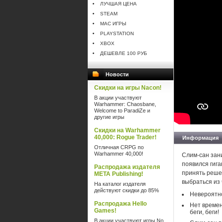
ЛУЧШАЯ ЦЕНА
STEAM
MAC ИГРЫ
PLAYSTATION
XBOX
ДЕШЕВЛЕ 100 РУБ
Новости
Скидки на игры Nacon!
В акции участвуют
Warhammer: Chaosbane,
Welcome to ParadiZe и
другие игры
Скидки на Warhammer
40,000: Rogue Trader!
Информация
Отличная CRPG по
Warhammer 40,000!
Слим-сан зани
появился гига
Распродажа издателя
принять решен
META Publishing!
выбраться из 
На каталог издателя
действуют скидки до 85%
Невероятн
Распродажа Hello
Нет времен
Games!
беги, беги!
В акции участвуют игры No