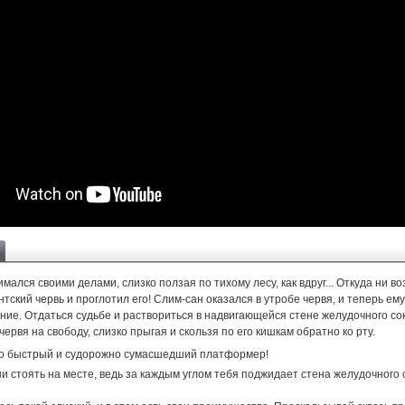
мался своими делами, слизко ползая по тихому лесу, как вдруг... Откуда ни в
нтский червь и проглотил его! Слим-сан оказался в утробе червя, и теперь ем
ие. Отдаться судьбе и раствориться в надвигающейся стене желудочного сок
червя на свободу, слизко прыгая и скользя по его кишкам обратно ко рту.
о быстрый и судорожно сумасшедший платформер!
и стоять на месте, ведь за каждым углом тебя поджидает стена желудочного с