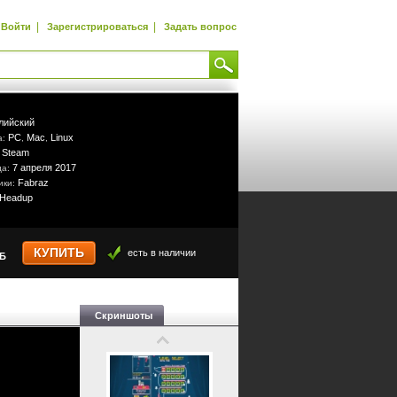
|
|
Войти
Зарегистрироваться
Задать вопрос
лийский
PC
Mac
Linux
а:
,
,
Steam
:
7 апреля 2017
да:
Fabraz
ики:
Headup
КУПИТЬ
есть в наличии
УБ
Скриншоты