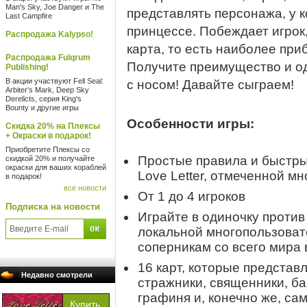
Man's Sky, Joe Danger и The
представлять персонажа, у 
Last Campfire
принцессе. Побеждает игрок,
Распродажа Kalypso!
карта, то есть наиболее пр
Распродажа Fulqrum
Получите преимущество и од
Publishing!
В акции участвуют Fell Seal:
с носом! Давайте сыграем!
Arbiter's Mark, Deep Sky
Derelicts, серия King's
Bounty и другие игры
Особенности игры:
Скидка 20% на Плексы
+ Окраски в подарок!
Приобретите Плексы со
Простые правила и быстры
скидкой 20% и получайте
окраски для ваших кораблей
Love Letter, отмеченной м
в подарок!
все новости
От 1 до 4 игроков
Подписка на новости
Играйте в одиночку против
локальной многопользоват
соперникам со всего мира
16 карт, которые представ
Недавно смотрели
стражники, священники, ба
графиня и, конечно же, са