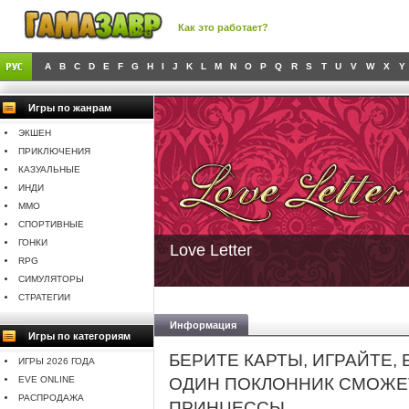
Как это работает?
A
B
C
D
E
F
G
H
I
J
K
L
M
N
O
P
Q
R
S
T
U
V
W
X
Y
Игры по жанрам
ЭКШЕН
ПРИКЛЮЧЕНИЯ
КАЗУАЛЬНЫЕ
ИНДИ
MMO
СПОРТИВНЫЕ
ГОНКИ
Love Letter
RPG
СИМУЛЯТОРЫ
СТРАТЕГИИ
Информация
Игры по категориям
БЕРИТЕ КАРТЫ, ИГРАЙТЕ,
ИГРЫ 2026 ГОДА
EVE ONLINE
ОДИН ПОКЛОННИК СМОЖЕТ
РАСПРОДАЖА
ПРИНЦЕССЫ