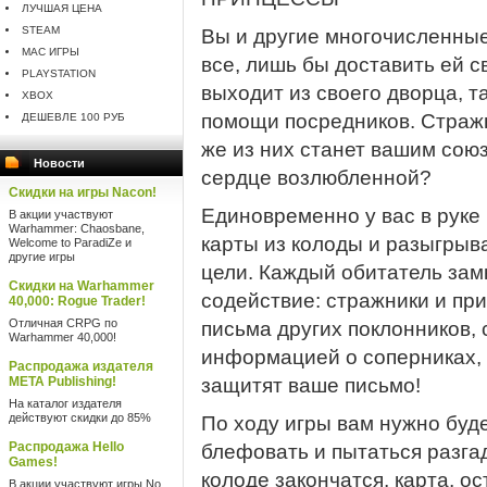
ЛУЧШАЯ ЦЕНА
STEAM
Вы и другие многочисленные
MAC ИГРЫ
все, лишь бы доставить ей 
PLAYSTATION
выходит из своего дворца, т
XBOX
помощи посредников. Стражни
ДЕШЕВЛЕ 100 РУБ
же из них станет вашим сою
Новости
сердце возлюбленной?
Скидки на игры Nacon!
Единовременно у вас в руке 
В акции участвуют
Warhammer: Chaosbane,
карты из колоды и разыгрыва
Welcome to ParadiZe и
другие игры
цели. Каждый обитатель зам
Скидки на Warhammer
содействие: стражники и пр
40,000: Rogue Trader!
Отличная CRPG по
письма других поклонников,
Warhammer 40,000!
информацией о соперниках,
Распродажа издателя
META Publishing!
защитят ваше письмо!
На каталог издателя
действуют скидки до 85%
По ходу игры вам нужно буд
Распродажа Hello
блефовать и пытаться разгад
Games!
колоде закончатся, карта, о
В акции участвуют игры No