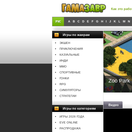
Как это рабо
A
B
C
D
E
F
G
H
I
J
K
L
M
N
Игры по жанрам
ЭКШЕН
ПРИКЛЮЧЕНИЯ
КАЗУАЛЬНЫЕ
ИНДИ
MMO
СПОРТИВНЫЕ
ГОНКИ
Zoo Park
RPG
СИМУЛЯТОРЫ
СТРАТЕГИИ
Видео
Игры по категориям
ИГРЫ 2026 ГОДА
EVE ONLINE
РАСПРОДАЖА