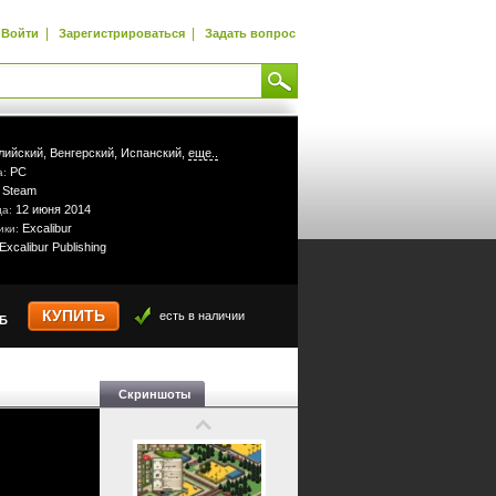
|
|
Войти
Зарегистрироваться
Задать вопрос
лийский,
Венгерский,
Испанский,
еще..
PC
а:
Steam
:
12 июня 2014
да:
Excalibur
ики:
Excalibur Publishing
КУПИТЬ
есть в наличии
УБ
Скриншоты