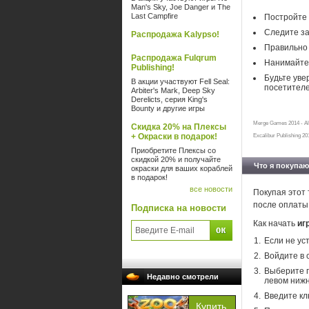
Man's Sky, Joe Danger и The
Last Campfire
Постройте 
Следите з
Распродажа Kalypso!
Правильно 
Распродажа Fulqrum
Нанимайте
Publishing!
Будьте уве
В акции участвуют Fell Seal:
посетител
Arbiter's Mark, Deep Sky
Derelicts, серия King's
Bounty и другие игры
Merge Games 2014 - All
Скидка 20% на Плексы
+ Окраски в подарок!
Excalibur Publishing 201
Приобретите Плексы со
скидкой 20% и получайте
Что я покупаю
окраски для ваших кораблей
в подарок!
все новости
Покупая этот 
после оплаты
Подписка на новости
Как начать
иг
Если не ус
Войдите в 
Выберите п
Недавно смотрели
левом нижн
Введите кл