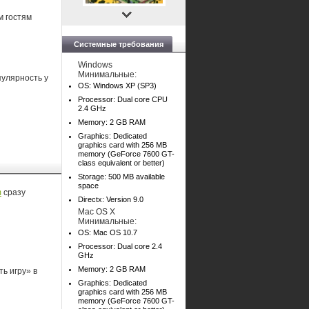
м гостям
Системные требования
Windows
Минимальные:
пулярность у
OS: Windows XP (SP3)
Processor: Dual core CPU
2.4 GHz
Memory: 2 GB RAM
Graphics: Dedicated
graphics card with 256 MB
memory (GeForce 7600 GT-
class equivalent or better)
Storage: 500 MB available
space
m
сразу
Directx: Version 9.0
Mac OS X
Минимальные:
OS: Mac OS 10.7
Processor: Dual core 2.4
GHz
Memory: 2 GB RAM
ь игру» в
Graphics: Dedicated
graphics card with 256 MB
memory (GeForce 7600 GT-