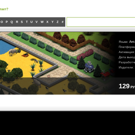
тает?
O
P
Q
R
S
T
U
V
W
X
Y
Z
#
Анг
Языки:
Платформ
Активация
Дата выхо
Разработч
Издатели:
129
Р