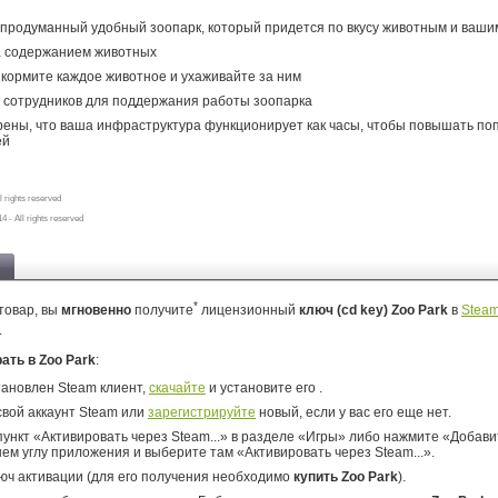
продуманный удобный зоопарк, который придется по вкусу животным и ваши
а содержанием животных
кормите каждое животное и ухаживайте за ним
 сотрудников для поддержания работы зоопарка
рены, что ваша инфраструктура функционирует как часы, чтобы повышать по
ей
 rights reserved
4 - All rights reserved
*
товар, вы
мгновенно
получите
лицензионный
ключ (cd key) Zoo Park
в
Stea
.
рать в Zoo Park
:
тановлен Steam клиент,
скачайте
и установите его .
свой аккаунт Steam или
зарегистрируйте
новый, если у вас его еще нет.
ункт «Активировать через Steam...» в разделе «Игры» либо нажмите «Добавит
ем углу приложения и выберите там «Активировать через Steam...».
юч активации (для его получения необходимо
купить Zoo Park
).