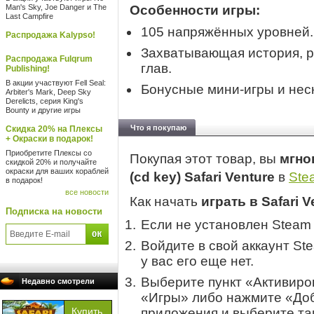
Man's Sky, Joe Danger и The
Особенности игры:
Last Campfire
105 напряжённых уровней.
Распродажа Kalypso!
Захватывающая история, 
Распродажа Fulqrum
глав.
Publishing!
В акции участвуют Fell Seal:
Бонусные мини-игры и нес
Arbiter's Mark, Deep Sky
Derelicts, серия King's
Bounty и другие игры
Что я покупаю
Скидка 20% на Плексы
+ Окраски в подарок!
Приобретите Плексы со
Покупая этот товар, вы
мгно
скидкой 20% и получайте
окраски для ваших кораблей
(cd key) Safari Venture
в
Ste
в подарок!
все новости
Как начать
играть в Safari V
Подписка на новости
Если не установлен Steam
Войдите в свой аккаунт St
у вас его еще нет.
Выберите пункт «Активиров
Недавно смотрели
«Игры» либо нажмите «Доб
приложения и выберите там