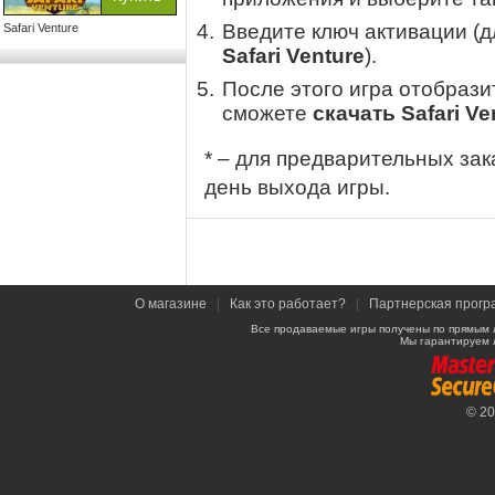
Введите ключ активации (
Safari Venture
Safari Venture
).
После этого игра отобрази
сможете
скачать Safari Ve
* – для предварительных зак
день выхода игры.
О магазине
|
Как это работает?
|
Партнерская прогр
Все продаваемые игры получены по прямым 
Мы гарантируем 
© 2