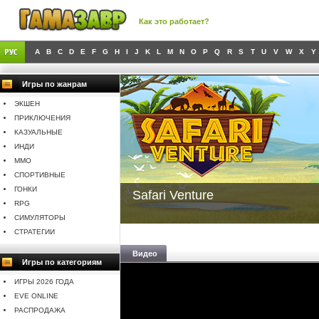
Как это работает?
A
B
C
D
E
F
G
H
I
J
K
L
M
N
O
P
Q
R
S
T
U
V
W
X
Y
Игры по жанрам
ЭКШЕН
ПРИКЛЮЧЕНИЯ
КАЗУАЛЬНЫЕ
ИНДИ
MMO
СПОРТИВНЫЕ
ГОНКИ
Safari Venture
RPG
СИМУЛЯТОРЫ
СТРАТЕГИИ
Видео
Игры по категориям
ИГРЫ 2026 ГОДА
EVE ONLINE
РАСПРОДАЖА