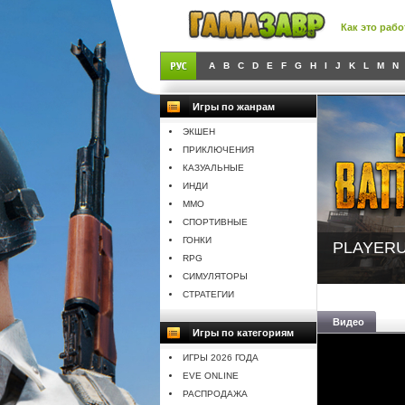
Как это рабо
A
B
C
D
E
F
G
H
I
J
K
L
M
N
Игры по жанрам
ЭКШЕН
ПРИКЛЮЧЕНИЯ
КАЗУАЛЬНЫЕ
ИНДИ
MMO
СПОРТИВНЫЕ
ГОНКИ
PLAYERU
RPG
СИМУЛЯТОРЫ
СТРАТЕГИИ
Видео
Игры по категориям
ИГРЫ 2026 ГОДА
EVE ONLINE
РАСПРОДАЖА