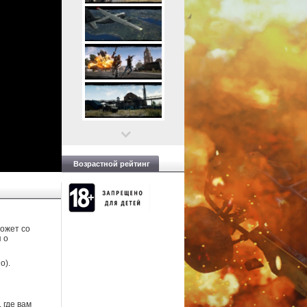
Возрастной рейтинг
может со
 о
о).
 где вам