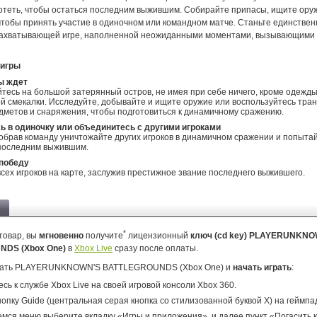
отеть, чтобы остаться последним выжившим. Собирайте припасы, ищите ору
чтобы принять участие в одиночном или командном матче. Станьте единстве
ахватывающей игре, наполненной неожиданными моментами, вызывающими
 игры
ы ждет
тесь на большой затерянный остров, не имея при себе ничего, кроме одежды
й смекалки. Исследуйте, добывайте и ищите оружие или воспользуйтесь тра
дметов и снаряжения, чтобы подготовиться к динамичному сражению.
ь в одиночку или объединитесь с другими игроками
обрав команду уничтожайте других игроков в динамичном сражении и попыта
 последним выжившим.
победу
сех игроков на карте, заслужив престижное звание последнего выжившего.
*
товар, вы
мгновенно
получите
лицензионный
ключ (cd key) PLAYERUNKNO
NDS (Xbox One)
в
Xbox Live
сразу после оплаты.
овать PLAYERUNKNOWN'S BATTLEGROUNDS (Xbox One) и
начать играть
:
сь к службе Xbox Live на своей игровой консоли Xbox 360.
опку Guide (центральная серая кнопка со стилизованной буквой X) на геймпа
мся меню выберите вкладку «Игры и приложения», и далее пункт «Погасить к