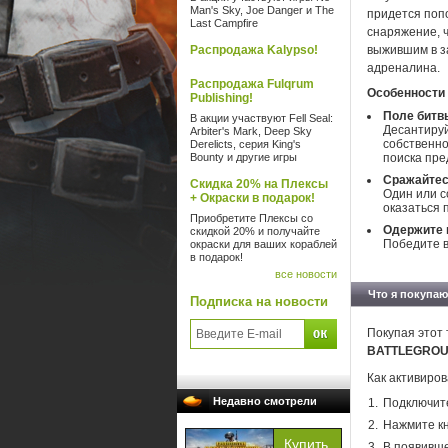
Man's Sky, Joe Danger и The
придется поп
Last Campfire
снаряжение, 
Распродажа Kalypso!
выжившим в з
адреналина.
Распродажа Fulqrum
Особенности
Publishing!
Поле битв
В акции участвуют Fell Seal:
Десантируй
Arbiter's Mark, Deep Sky
собственно
Derelicts, серия King's
Bounty и другие игры
поиска пре
Сражайтес
Скидка 20% на Плексы
Один или с
+ Окраски в подарок!
оказаться
Приобретите Плексы со
Одержите 
скидкой 20% и получайте
Победите в
окраски для ваших кораблей
в подарок!
все новости
Что я покупаю
Подписка на новости
Покупая этот 
BATTLEGROU
Как активир
Недавно смотрели
Подключите
Нажмите кн
В появивше