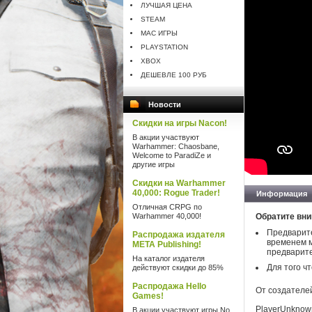
ЛУЧШАЯ ЦЕНА
STEAM
MAC ИГРЫ
PLAYSTATION
XBOX
ДЕШЕВЛЕ 100 РУБ
Новости
Скидки на игры Nacon!
В акции участвуют
Warhammer: Chaosbane,
Welcome to ParadiZe и
другие игры
Скидки на Warhammer
40,000: Rogue Trader!
Информация
Отличная CRPG по
Warhammer 40,000!
Обратите вни
Предварите
Распродажа издателя
временем м
META Publishing!
предварите
На каталог издателя
Для того ч
действуют скидки до 85%
Распродажа Hello
От создателе
Games!
PlayerUnknown
В акции участвуют игры No