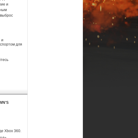
жие и
нным
 выброс
 и
нспортом для
йтесь
WN'S
де Xbox 360.
од».