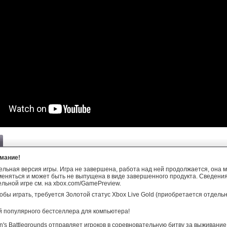
мание!
льная версия игры. Игра не завершена, работа над ней продолжается, она 
еняться и может быть не выпущена в виде завершенного продукта. Сведения
льной игре см. на xbox.com/GamePreview.
тобы играть, требуется Золотой статус Xbox Live Gold (приобретается отдельн
й популярного бестселлера для компьютера!
's Battlegrounds отправляет игроков в соревновательную битву за выживание,