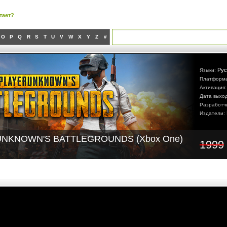
тает?
O
P
Q
R
S
T
U
V
W
X
Y
Z
#
Рус
Языки:
Платформ
Активация
Дата выхо
Разработч
Издатели:
NKNOWN'S BATTLEGROUNDS (Xbox One)
1999