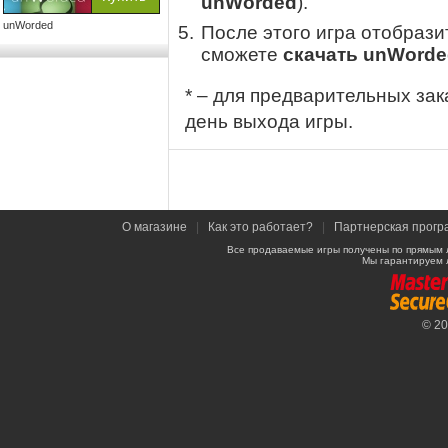
unWorded
).
unWorded
После этого игра отобрази
сможете
скачать unWorde
* – для предварительных зак
день выхода игры.
О магазине
|
Как это работает?
|
Партнерская прогр
Все продаваемые игры получены по прямым 
Мы гарантируем 
© 2