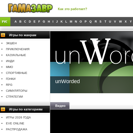
Как это работает?
A
B
C
D
E
F
G
H
I
J
K
L
M
N
O
P
Q
R
S
T
U
V
W
X
Y
Игры по жанрам
ЭКШЕН
ПРИКЛЮЧЕНИЯ
КАЗУАЛЬНЫЕ
ИНДИ
MMO
СПОРТИВНЫЕ
ГОНКИ
unWorded
RPG
СИМУЛЯТОРЫ
СТРАТЕГИИ
Видео
Игры по категориям
ИГРЫ 2026 ГОДА
EVE ONLINE
РАСПРОДАЖА