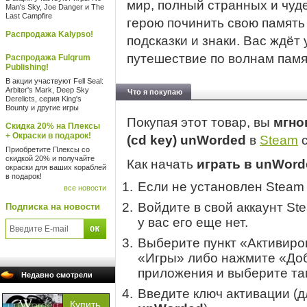
мир, полный странных и чуд
Man's Sky, Joe Danger и The
Last Campfire
герою починить свою память
Распродажа Kalypso!
подсказки и знаки. Вас ждё
путешествие по волнам памя
Распродажа Fulqrum
Publishing!
В акции участвуют Fell Seal:
Arbiter's Mark, Deep Sky
Что я покупаю
Derelicts, серия King's
Bounty и другие игры
Покупая этот товар, вы
мгно
Скидка 20% на Плексы
+ Окраски в подарок!
(cd key) unWorded
в
Steam
с
Приобретите Плексы со
скидкой 20% и получайте
Как начать
играть в unWord
окраски для ваших кораблей
в подарок!
Если не установлен Steam
все новости
Войдите в свой аккаунт St
Подписка на новости
у вас его еще нет.
Выберите пункт «Активиров
«Игры» либо нажмите «Доб
приложения и выберите там
Недавно смотрели
Введите ключ активации (