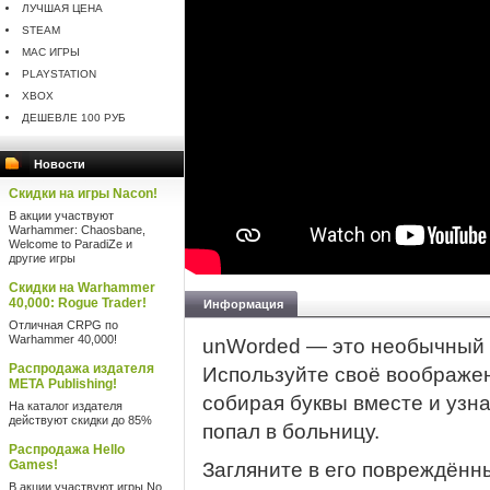
ЛУЧШАЯ ЦЕНА
STEAM
MAC ИГРЫ
PLAYSTATION
XBOX
ДЕШЕВЛЕ 100 РУБ
Новости
Скидки на игры Nacon!
В акции участвуют
Warhammer: Chaosbane,
Welcome to ParadiZe и
другие игры
Скидки на Warhammer
40,000: Rogue Trader!
Информация
Отличная CRPG по
Warhammer 40,000!
unWorded — это необычный па
Распродажа издателя
Используйте своё воображен
META Publishing!
собирая буквы вместе и узн
На каталог издателя
действуют скидки до 85%
попал в больницу.
Распродажа Hello
Games!
Загляните в его повреждённ
В акции участвуют игры No