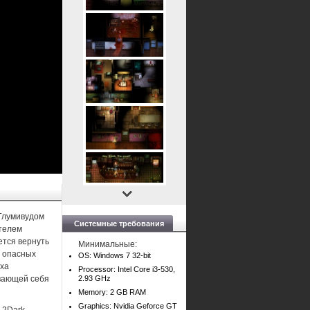
 Глумивудом
Системные требования
етелем
ется вернуть
Минимальные:
т опасных
OS: Windows 7 32-bit
эха
Processor: Intel Core i3-530,
ывающей себя
2.93 GHz
Memory: 2 GB RAM
Graphics: Nvidia Geforce GT