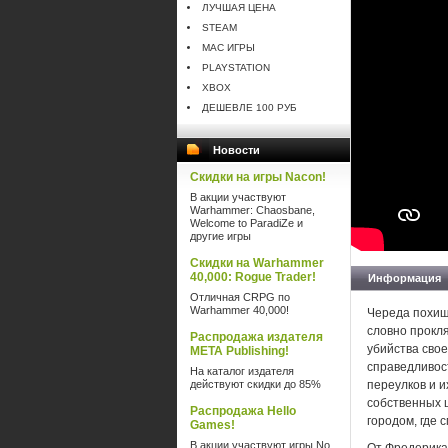
ЛУЧШАЯ ЦЕНА
STEAM
MAC ИГРЫ
PLAYSTATION
XBOX
ДЕШЕВЛЕ 100 РУБ
Новости
Скидки на игры Nacon!
В акции участвуют
Warhammer: Chaosbane,
Welcome to ParadiZe и
другие игры
Скидки на Warhammer
40,000: Rogue Trader!
Информация
Отличная CRPG по
Warhammer 40,000!
Череда похищ
словно прокл
Распродажа издателя
убийства сво
META Publishing!
справедливос
На каталог издателя
действуют скидки до 85%
переулков и и
собственных ш
Распродажа Hello
городом, где
Games!
В акции участвуют игры No