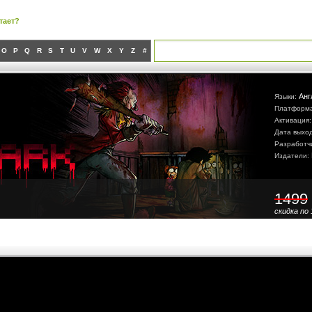
тает?
O
P
Q
R
S
T
U
V
W
X
Y
Z
#
Анг
Языки:
Платформ
Активация
Дата выхо
Разработч
Издатели:
1499
скидка по 