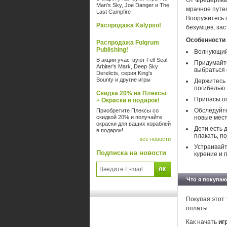
От Фредерика 
Man's Sky, Joe Danger и The
мрачное путе
Last Campfire
Вооружитесь 
Распродажа Kalypso!
безумцев, зас
Особенности 
Распродажа Fulqrum
Publishing!
Волнующий 
В акции участвуют Fell Seal:
Придумайте
Arbiter's Mark, Deep Sky
выбраться 
Derelicts, серия King's
Bounty и другие игры
Держитесь 
погибелью.
Скидка 20% на Плексы
Припасы ог
+ Окраски в подарок!
Обследуйте
Приобретите Плексы со
скидкой 20% и получайте
новые мест
окраски для ваших кораблей
Дети есть 
в подарок!
плакать, п
все новости
Устраивайт
Подписка на новости
курение и 
Что я покупаю
Покупая этот 
оплаты.
Как начать
иг