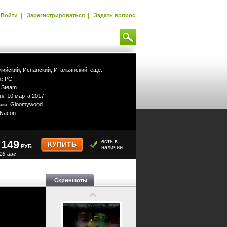
|
|
Войти
Зарегистрироваться
Задать вопрос
лийский,
Испанский,
Итальянский,
еще..
PC
а:
Steam
:
10 марта 2017
да:
Gloomywood
ики:
Nacon
149
есть в
КУПИТЬ
РУБ
наличии
16-авг
Скриншоты