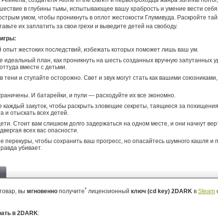
Рейнела, создателя Alone in the Dark® и первопроходца жанра survival horror
шествие в глубины тьмы, испытывающее вашу храбрость и умение вести себя
острым умом, чтобы проникнуть в оплот жестокости Глумивуда. Раскройте та
тавьте их заплатить за свои грехи и выведите детей на свободу.
игры:
опыт жестоких последствий, избежать которых поможет лишь ваш ум.
 идеальный план, как проникнуть на шесть созданных вручную запутанных у
оттуда вместе с детьми.
в тени и ступайте осторожно. Свет и звук могут стать как вашими союзниками,
раничены. И батарейки, и пули — расходуйте их все экономно.
 каждый закуток, чтобы раскрыть зловещие секреты, таящиеся за похищения
а и отыскать всех детей.
дети. Стоит вам слишком долго задержаться на одном месте, и они начнут вер
одвергая всех вас опасности.
е перекуры, чтобы сохранить ваш прогресс, но опасайтесь шумного кашля и
правда убивает.
*
товар, вы
мгновенно
получите
лицензионный
ключ (cd key) 2DARK
в
Steam
рать в 2DARK
: