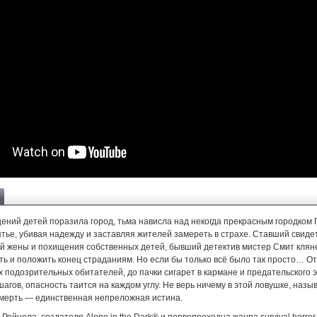
ений детей поразила город, тьма нависла над некогда прекрасным городком
ятье, убивая надежду и заставляя жителей замереть в страхе. Ставший свид
ей жены и похищения собственных детей, бывший детектив мистер Смит клян
ть и положить конец страданиям. Но если бы только всё было так просто… О
х подозрительных обитателей, до пачки сигарет в кармане и предательского 
агов, опасность таится на каждом углу. Не верь ничему в этой ловушке, наз
 смерть — единственная непреложная истина.