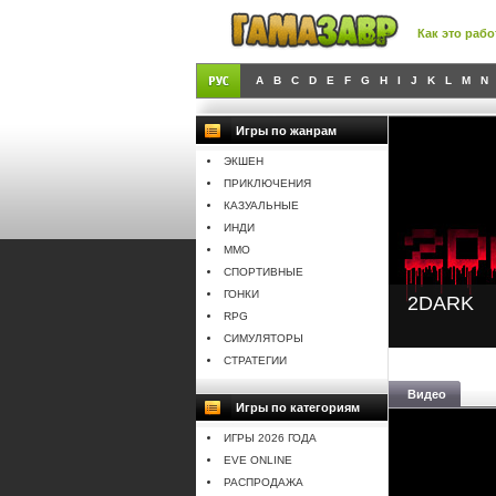
Как это рабо
A
B
C
D
E
F
G
H
I
J
K
L
M
N
Игры по жанрам
ЭКШЕН
ПРИКЛЮЧЕНИЯ
КАЗУАЛЬНЫЕ
ИНДИ
MMO
СПОРТИВНЫЕ
ГОНКИ
2DARK
RPG
СИМУЛЯТОРЫ
СТРАТЕГИИ
Видео
Игры по категориям
ИГРЫ 2026 ГОДА
EVE ONLINE
РАСПРОДАЖА