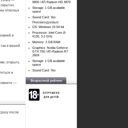
, 2Dark —
9800 / ATi Radeon HD 4870
 скрытно.
Storage: 1 GB available
йны опасных
space
Sound Card: Yes
Рекомендуемые:
OS: Windows 10 64-bit
Processor: Intel Core i3-
ровней и
4130, 3.2 GHz
Memory: 2 GB RAM
 так и вашей
Graphics: Nvidia Geforce
GTX 750 / ATi Radeon R7
260X
Storage: 1 GB available
ми, открыть
space
Sound Card: Yes
теться и
Возрастной рейтинг
 помните —
сразу после