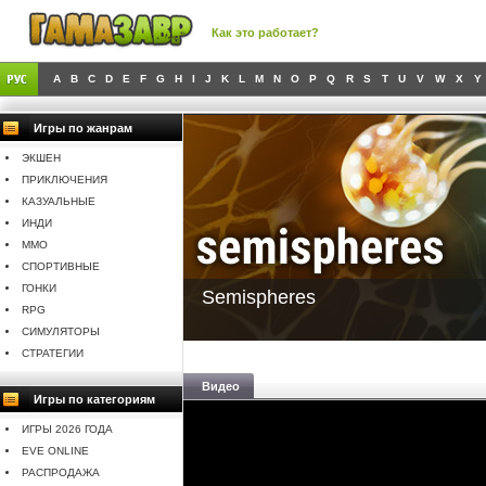
Как это работает?
A
B
C
D
E
F
G
H
I
J
K
L
M
N
O
P
Q
R
S
T
U
V
W
X
Y
Игры по жанрам
ЭКШЕН
ПРИКЛЮЧЕНИЯ
КАЗУАЛЬНЫЕ
ИНДИ
MMO
СПОРТИВНЫЕ
ГОНКИ
Semispheres
RPG
СИМУЛЯТОРЫ
СТРАТЕГИИ
Видео
Игры по категориям
ИГРЫ 2026 ГОДА
EVE ONLINE
РАСПРОДАЖА