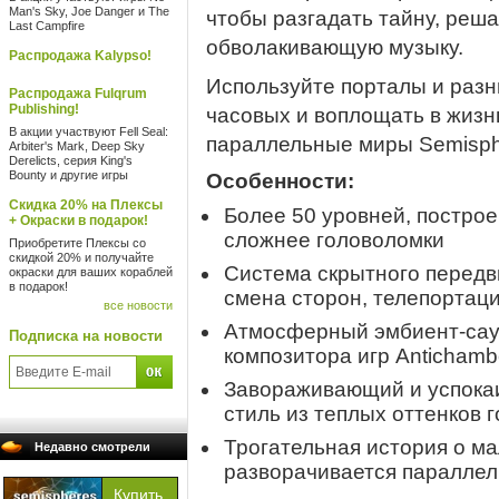
Man's Sky, Joe Danger и The
чтобы разгадать тайну, реша
Last Campfire
обволакивающую музыку.
Распродажа Kalypso!
Используйте порталы и разн
Распродажа Fulqrum
Publishing!
часовых и воплощать в жизн
В акции участвуют Fell Seal:
параллельные миры Semisph
Arbiter's Mark, Deep Sky
Derelicts, серия King's
Bounty и другие игры
Особенности:
Скидка 20% на Плексы
Более 50 уровней, построе
+ Окраски в подарок!
сложнее головоломки
Приобретите Плексы со
скидкой 20% и получайте
Система скрытного передв
окраски для ваших кораблей
в подарок!
смена сторон, телепортаци
все новости
Атмосферный эмбиент-саун
Подписка на новости
композитора игр Antichambe
Завораживающий и успока
стиль из теплых оттенков 
Трогательная история о ма
Недавно смотрели
разворачивается параллел