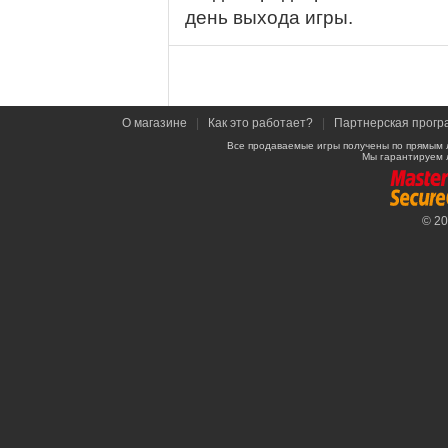
день выхода игры.
О магазине
|
Как это работает?
|
Партнерская прогр
Все продаваемые игры получены по прямым 
Мы гарантируем 
© 2