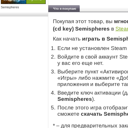
Semispheres
Что я покупаю
Покупая этот товар, вы
мгно
(cd key) Semispheres
в
Ste
Как начать
играть в Semisp
Если не установлен Steam
Войдите в свой аккаунт St
у вас его еще нет.
Выберите пункт «Активиров
«Игры» либо нажмите «Доб
приложения и выберите там
Введите ключ активации (
Semispheres
).
После этого игра отобрази
сможете
скачать Semisph
* – для предварительных зак