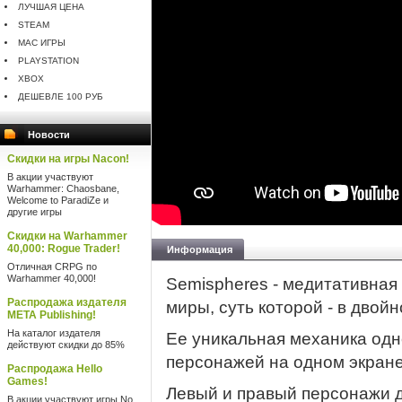
ЛУЧШАЯ ЦЕНА
STEAM
MAC ИГРЫ
PLAYSTATION
XBOX
ДЕШЕВЛЕ 100 РУБ
Новости
Скидки на игры Nacon!
В акции участвуют
Warhammer: Chaosbane,
Welcome to ParadiZe и
другие игры
Скидки на Warhammer
40,000: Rogue Trader!
Информация
Отличная CRPG по
Warhammer 40,000!
Semispheres - медитативная
Распродажа издателя
миры, суть которой - в двой
META Publishing!
На каталог издателя
Ее уникальная механика одн
действуют скидки до 85%
персонажей на одном экране 
Распродажа Hello
Games!
Левый и правый персонажи 
В акции участвуют игры No