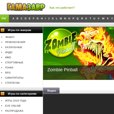
Как это работает?
A
B
C
D
E
F
G
H
I
J
K
L
M
N
O
P
Q
R
S
T
U
V
W
X
Y
Игры по жанрам
ЭКШЕН
ПРИКЛЮЧЕНИЯ
КАЗУАЛЬНЫЕ
ИНДИ
MMO
СПОРТИВНЫЕ
ГОНКИ
Zombie Pinball
RPG
СИМУЛЯТОРЫ
СТРАТЕГИИ
Видео
Игры по категориям
ИГРЫ 2026 ГОДА
EVE ONLINE
РАСПРОДАЖА