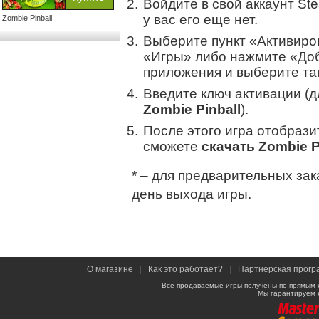
Войдите в свой аккаунт St
у вас его еще нет.
Zombie Pinball
Выберите пункт «Активиров
«Игры» либо нажмите «Доб
приложения и выберите там
Введите ключ активации (
Zombie Pinball
).
После этого игра отобрази
сможете
скачать Zombie P
* – для предварительных зак
день выхода игры.
О магазине
|
Как это работает?
|
Партнерская прогр
Все продаваемые игры получены по прямым 
Мы гарантируем 