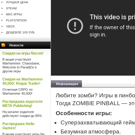
ЛУЧШАЯ ЦЕНА
STEAM
MAC ИГРЫ
PLAYSTATION
XBOX
ДЕШЕВЛЕ 100 РУБ
Новости
Скидки на игры Nacon!
В акции участвуют
Warhammer: Chaosbane,
Welcome to ParadiZe и
другие игры
Скидки на Warhammer
40,000: Rogue Trader!
Информация
Отличная CRPG по
Warhammer 40,000!
Любите зомби? Игры в пинб
Распродажа издателя
Тогда ZOMBIE PINBALL — это
META Publishing!
На каталог издателя
Особенности игры:
действуют скидки до 85%
Суперзахватывающий гейм
Распродажа Hello
Games!
Безумная атмосфера.
В акции участвуют игры No