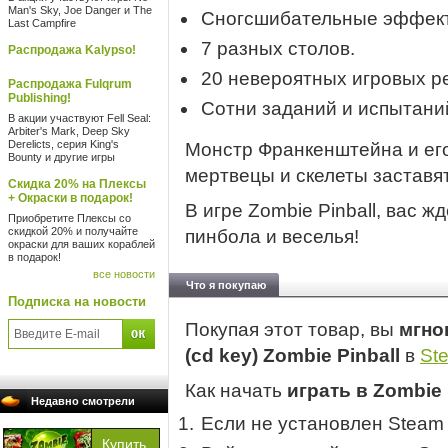
Man's Sky, Joe Danger и The
Сногсшибательные эффект
Last Campfire
7 разных столов.
Распродажа Kalypso!
20 невероятных игровых р
Распродажа Fulqrum
Publishing!
Сотни заданий и испытани
В акции участвуют Fell Seal:
Arbiter's Mark, Deep Sky
Derelicts, серия King's
Монстр Франкенштейна и его
Bounty и другие игры
мертвецы и скелеты заставят
Скидка 20% на Плексы
+ Окраски в подарок!
В игре Zombie Pinball, вас 
Приобретите Плексы со
скидкой 20% и получайте
пинбола и веселья!
окраски для ваших кораблей
в подарок!
все новости
Что я покупаю
Подписка на новости
Покупая этот товар, вы
мгно
(cd key) Zombie Pinball
в
St
Как начать
играть в Zombie 
Недавно смотрели
Если не установлен Steam