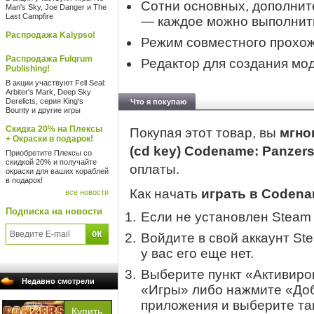
Сотни основных, дополнит
Man's Sky, Joe Danger и The
Last Campfire
— каждое можно выполнит
Распродажа Kalypso!
Режим совместного прохож
Распродажа Fulqrum
Редактор для создания мо
Publishing!
В акции участвуют Fell Seal:
Arbiter's Mark, Deep Sky
Derelicts, серия King's
Что я покупаю
Bounty и другие игры
Скидка 20% на Плексы
Покупая этот товар, вы
мгно
+ Окраски в подарок!
(cd key) Codename: Panzer
Приобретите Плексы со
скидкой 20% и получайте
оплаты.
окраски для ваших кораблей
в подарок!
Как начать
играть в Codena
все новости
Подписка на новости
Если не установлен Steam
Войдите в свой аккаунт St
у вас его еще нет.
Выберите пункт «Активиров
Недавно смотрели
«Игры» либо нажмите «Доб
приложения и выберите там