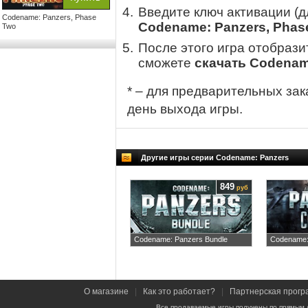
Введите ключ активации (
Codename: Panzers, Phase
Codename: Panzers, Phas
Two
После этого игра отобрази
сможете
скачать Codenam
* – для предварительных зак
день выхода игры.
Другие игры серии Codename: Panzers
849
руб
Codename: Panzers Bundle
Codename:
О магазине
|
Как это работает?
|
Партнерская прогр
Все продаваемые игры получены по прямым 