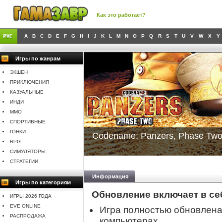
Как это работает?
A
B
C
D
E
F
G
H
I
J
K
L
M
N
O
P
Q
R
S
T
U
V
W
X
Y
Игры по жанрам
ЭКШЕН
ПРИКЛЮЧЕНИЯ
КАЗУАЛЬНЫЕ
ИНДИ
MMO
СПОРТИВНЫЕ
ГОНКИ
Codename: Panzers, Phase Tw
RPG
СИМУЛЯТОРЫ
СТРАТЕГИИ
Информация
Игры по категориям
Обновление включает в се
ИГРЫ 2026 ГОДА
EVE ONLINE
Игра полностью обновлена
РАСПРОДАЖА
компьютерах.