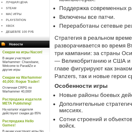
ЛУЧШАЯ ЦЕНА
Поддержка современных р
STEAM
MAC ИГРЫ
Включены все патчи.
PLAYSTATION
Переработаны сетевые ре
XBOX
ДЕШЕВЛЕ 100 РУБ
Стратегия в реальном време
Новости
разворачивается во время В
Скидки на игры Nacon!
три кампании: за страны Ос
В акции участвуют
— Великобританию и США и 
Warhammer: Chaosbane,
Welcome to ParadiZe и
главе фигурируют как знако
другие игры
Panzers, так и новые герои 
Скидки на Warhammer
40,000: Rogue Trader!
Особенности игры
Отличная CRPG по
Warhammer 40,000!
Новые районы боевых дейс
Распродажа издателя
Дополнительные стратегич
META Publishing!
миссиях.
На каталог издателя
действуют скидки до 85%
Сотни строений и объектов
Распродажа Hello
войск.
Games!
В акции участвуют игры No