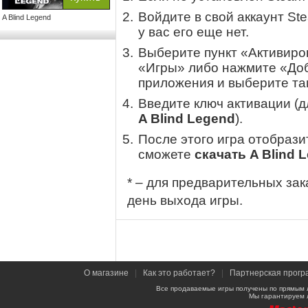
Войдите в свой аккаунт St
A Blind Legend
у вас его еще нет.
Выберите пункт «Активиров
«Игры» либо нажмите «Доб
приложения и выберите там
Введите ключ активации (
A Blind Legend
).
После этого игра отобрази
сможете
скачать A Blind 
* – для предварительных зак
день выхода игры.
О магазине
|
Как это работает?
|
Партнерская прогр
Все продаваемые игры получены по прямым 
Мы гарантируем 