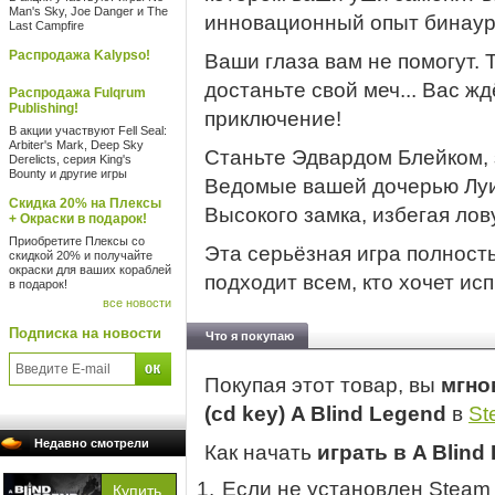
Man's Sky, Joe Danger и The
инновационный опыт бинаура
Last Campfire
Распродажа Kalypso!
Ваши глаза вам не помогут. Т
достаньте свой меч... Вас ж
Распродажа Fulqrum
Publishing!
приключение!
В акции участвуют Fell Seal:
Arbiter's Mark, Deep Sky
Станьте Эдвардом Блейком,
Derelicts, серия King's
Bounty и другие игры
Ведомые вашей дочерью Луи
Скидка 20% на Плексы
Высокого замка, избегая лов
+ Окраски в подарок!
Приобретите Плексы со
Эта серьёзная игра полност
скидкой 20% и получайте
окраски для ваших кораблей
подходит всем, кто хочет и
в подарок!
все новости
Подписка на новости
Что я покупаю
Покупая этот товар, вы
мгно
(cd key) A Blind Legend
в
St
Недавно смотрели
Как начать
играть в A Blind
Если не установлен Steam