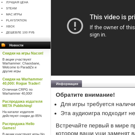
ЛУЧШАЯ ЦЕНА
STEAM
MAC ИГРЫ
PLAYSTATION
XBOX
ДЕШЕВЛЕ 100 РУБ
Новости
Скидки на игры Nacon!
В акции участвуют
Warhammer: Chaosbane,
Welcome to ParadiZe и
другие игры
Скидки на Warhammer
40,000: Rogue Trader!
Информация
Отличная CRPG по
Warhammer 40,000!
Обратите внимание!
Распродажа издателя
Для игры требуется налич
META Publishing!
На каталог издателя
Эта аудиоигра подходит н
действуют скидки до 85%
Распродажа Hello
Встречайте первый в мире п
Games!
котором ваши уши заменят в
В акции участвуют игры No