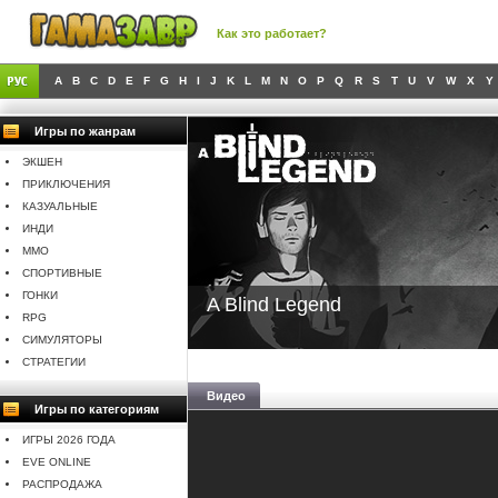
Как это работает?
A
B
C
D
E
F
G
H
I
J
K
L
M
N
O
P
Q
R
S
T
U
V
W
X
Y
Игры по жанрам
ЭКШЕН
ПРИКЛЮЧЕНИЯ
КАЗУАЛЬНЫЕ
ИНДИ
MMO
СПОРТИВНЫЕ
ГОНКИ
A Blind Legend
RPG
СИМУЛЯТОРЫ
СТРАТЕГИИ
Видео
Игры по категориям
ИГРЫ 2026 ГОДА
EVE ONLINE
РАСПРОДАЖА