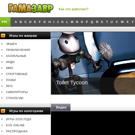
Как это работает?
A
B
C
D
E
F
G
H
I
J
K
L
M
N
O
P
Q
R
S
T
U
V
W
X
Y
Игры по жанрам
ЭКШЕН
ПРИКЛЮЧЕНИЯ
КАЗУАЛЬНЫЕ
ИНДИ
MMO
СПОРТИВНЫЕ
ГОНКИ
Toilet Tycoon
RPG
СИМУЛЯТОРЫ
СТРАТЕГИИ
Видео
Игры по категориям
ИГРЫ 2026 ГОДА
EVE ONLINE
РАСПРОДАЖА