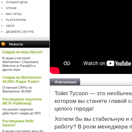
ЛУЧШАЯ ЦЕНА
STEAM
MAC ИГРЫ
PLAYSTATION
XBOX
ДЕШЕВЛЕ 100 РУБ
Новости
Скидки на игры Nacon!
В акции участвуют
Warhammer: Chaosbane,
Welcome to ParadiZe и
другие игры
Скидки на Warhammer
40,000: Rogue Trader!
Информация
Отличная CRPG по
Warhammer 40,000!
Toilet Tycoon — это необычн
Распродажа издателя
котором вы станете главой 
META Publishing!
целого города!
На каталог издателя
действуют скидки до 85%
Хотели бы вы стабильную и 
Распродажа Hello
Games!
работу? В роли менеджера п
В акции участвуют игры No