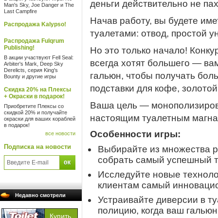
деньги действительно не пах
Man's Sky, Joe Danger и The
Last Campfire
Начав работу, вы будете им
Распродажа Kalypso!
туалетами: отвод, простой ун
Распродажа Fulqrum
Publishing!
Но это только начало! Конку
В акции участвуют Fell Seal:
всегда хотят большего — ва
Arbiter's Mark, Deep Sky
Derelicts, серия King's
гальюн, чтобы получать бол
Bounty и другие игры
подставки для кофе, золотой
Скидка 20% на Плексы
+ Окраски в подарок!
Ваша цель — монополизирова
Приобретите Плексы со
скидкой 20% и получайте
настоящим туалетным магна
окраски для ваших кораблей
в подарок!
Особенности игры:
все новости
Подписка на новости
Выбирайте из множества р
собрать самый успешный т
Исследуйте новые техноло
клиентам самый инновацио
Недавно смотрели
Устраивайте диверсии в ту
полицию, когда ваш галью