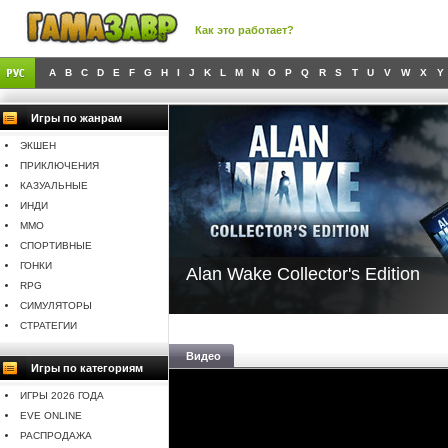
Как это работает?
A
B
C
D
E
F
G
H
I
J
K
L
M
N
O
P
Q
R
S
T
U
V
W
X
Y
Игры по жанрам
ЭКШЕН
ПРИКЛЮЧЕНИЯ
КАЗУАЛЬНЫЕ
ИНДИ
MMO
СПОРТИВНЫЕ
ГОНКИ
Alan Wake Collector's Edition
RPG
СИМУЛЯТОРЫ
СТРАТЕГИИ
Видео
Игры по категориям
ИГРЫ 2026 ГОДА
EVE ONLINE
РАСПРОДАЖА