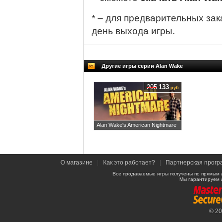
* – для предварительных зак
день выхода игры.
Другие игры серии Alan Wake
205
133
руб
Alan Wake's American Nightmare
О магазине
|
Как это работает?
|
Партнерская прогр
Все продаваемые игры получены по прямым 
Мы гарантируем 
© 2