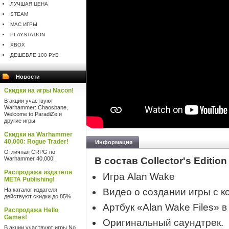
ЛУЧШАЯ ЦЕНА
STEAM
MAC ИГРЫ
PLAYSTATION
XBOX
ДЕШЕВЛЕ 100 РУБ
Новости
Скидки на игры Nacon!
В акции участвуют
Warhammer: Chaosbane,
Welcome to ParadiZe и
другие игры
Скидки на Warhammer
40,000: Rogue Trader!
Информация
Отличная CRPG по
Warhammer 40,000!
В состав Collector's Edition
Распродажа издателя
Игра Alan Wake
META Publishing!
На каталог издателя
Видео о создании игры с 
действуют скидки до 85%
Артбук «Alan Wake Files» 
Распродажа Hello
Games!
Оригинальный саундтрек.
В акции участвуют игры No