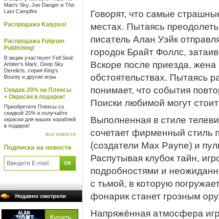
Man's Sky, Joe Danger и The
Last Campfire
Говорят, что самые страшны
Распродажа Kalypso!
местах. Пытаясь преодолеть
писатель Алан Уэйк отправл
Распродажа Fulqrum
Publishing!
городок Брайт Фоллс, затаи
В акции участвуют Fell Seal:
Вскоре после приезда, жена
Arbiter's Mark, Deep Sky
Derelicts, серия King's
обстоятельствах. Пытаясь р
Bounty и другие игры
понимает, что события повто
Скидка 20% на Плексы
+ Окраски в подарок!
Поиски любимой могут стои
Приобретите Плексы со
скидкой 20% и получайте
Выполненная в стиле телеви
окраски для ваших кораблей
в подарок!
сочетает фирменный стиль 
все новости
(создатели Max Payne) и пу
Подписка на новости
Распутывая клубок тайн, иг
подробностями и неожиданн
с тьмой, в которую погружае
фонарик станет грозным ор
Недавно смотрели
Напряжённая атмосфера игр