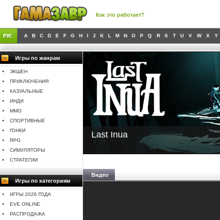
Как это работает?
A
B
C
D
E
F
G
H
I
J
K
L
M
N
O
P
Q
R
S
T
U
V
W
X
Y
Игры по жанрам
ЭКШЕН
ПРИКЛЮЧЕНИЯ
КАЗУАЛЬНЫЕ
ИНДИ
MMO
СПОРТИВНЫЕ
ГОНКИ
Last Inua
RPG
СИМУЛЯТОРЫ
СТРАТЕГИИ
Видео
Игры по категориям
ИГРЫ 2026 ГОДА
EVE ONLINE
РАСПРОДАЖА