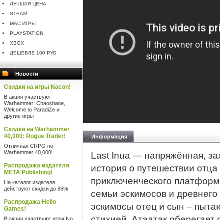
ЛУЧШАЯ ЦЕНА
STEAM
MAC ИГРЫ
PLAYSTATION
XBOX
ДЕШЕВЛЕ 100 РУБ
Новости
Скидки на игры Nacon!
В акции участвуют
Warhammer: Chaosbane,
Welcome to ParadiZe и
другие игры
Скидки на Warhammer
40,000: Rogue Trader!
Информация
Отличная CRPG по
Warhammer 40,000!
Last Inua — напряжённая, 
Распродажа издателя
история о путешествии отца
META Publishing!
приключенческого платформ
На каталог издателя
действуют скидки до 85%
семьи эскимосов и древнего
Распродажа Hello
эскимосы отец и сын – пыта
Games!
стихией. Атаатак оберегает 
В акции участвуют игры No