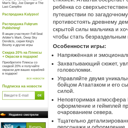
Man's Sky, Joe Danger и The
ребёнка со сверхъестествен
Last Campfire
путешествии по загадочному
Распродажа Kalypso!
противостоять древнему дем
Распродажа Fulqrum
Publishing!
скрытой силы мальчика и хоч
В акции участвуют Fell Seal:
чтобы стать безраздельным 
Arbiter's Mark, Deep Sky
Derelicts, серия King's
Bounty и другие игры
Особенности игры:
Скидка 20% на Плексы
Напряжённая и эмоциональ
+ Окраски в подарок!
Приобретите Плексы со
Захватывающий сюжет, увл
скидкой 20% и получайте
головоломки.
окраски для ваших кораблей
в подарок!
Управляйте двумя уникал
все новости
бойцом Атаатаком и его с
Подписка на новости
силой.
Неповторимая атмосфера L
оформление и геймплей п
очарованием севера.
Недавно смотрели
Тщательно детализирован
персонажи и оформление.