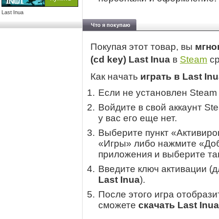
Last Inua
Что я покупаю
Покупая этот товар, вы
мгно
(cd key) Last Inua
в
Steam
ср
Как начать
играть в Last In
Если не установлен Steam
Войдите в свой аккаунт St
у вас его еще нет.
Выберите пункт «Активиров
«Игры» либо нажмите «Доб
приложения и выберите там
Введите ключ активации (
Last Inua
).
После этого игра отобрази
сможете
скачать Last Inua