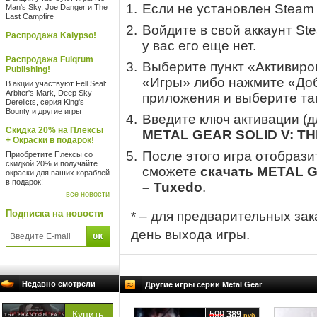
Если не установлен Steam
Man's Sky, Joe Danger и The
Last Campfire
Войдите в свой аккаунт St
Распродажа Kalypso!
у вас его еще нет.
Распродажа Fulqrum
Выберите пункт «Активиров
Publishing!
«Игры» либо нажмите «Доб
В акции участвуют Fell Seal:
Arbiter's Mark, Deep Sky
приложения и выберите там
Derelicts, серия King's
Bounty и другие игры
Введите ключ активации (
Скидка 20% на Плексы
METAL GEAR SOLID V: TH
+ Окраски в подарок!
После этого игра отобрази
Приобретите Плексы со
скидкой 20% и получайте
сможете
скачать METAL 
окраски для ваших кораблей
в подарок!
– Tuxedo
.
все новости
Подписка на новости
* – для предварительных зак
день выхода игры.
Недавно смотрели
Другие игры серии Metal Gear
599
389
руб