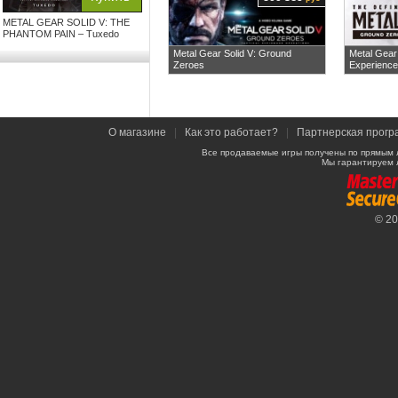
METAL GEAR SOLID V: THE
PHANTOM PAIN – Tuxedo
Metal Gear Solid V: Ground
Metal Gear 
Zeroes
Experience
О магазине
|
Как это работает?
|
Партнерская прогр
Все продаваемые игры получены по прямым 
Мы гарантируем 
© 2