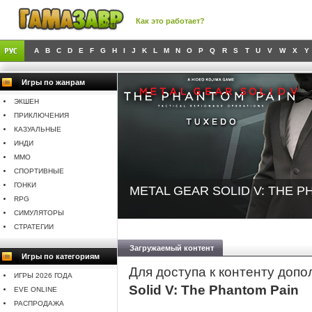
Как это работает?
A
B
C
D
E
F
G
H
I
J
K
L
M
N
O
P
Q
R
S
T
U
V
W
X
Y
Игры по жанрам
ЭКШЕН
ПРИКЛЮЧЕНИЯ
КАЗУАЛЬНЫЕ
ИНДИ
MMO
СПОРТИВНЫЕ
ГОНКИ
METAL GEAR SOLID V: THE P
RPG
СИМУЛЯТОРЫ
СТРАТЕГИИ
Загружаемый контент
Игры по категориям
Для доступа к контенту доп
ИГРЫ 2026 ГОДА
Solid V: The Phantom Pain
EVE ONLINE
РАСПРОДАЖА