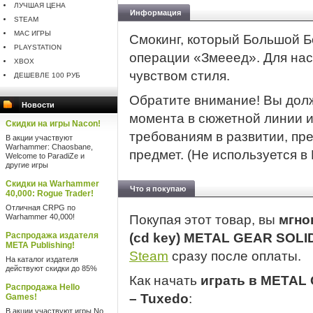
ЛУЧШАЯ ЦЕНА
Информация
STEAM
MAC ИГРЫ
Смокинг, который Большой Б
PLAYSTATION
операции «Змееед». Для на
XBOX
чувством стиля.
ДЕШЕВЛЕ 100 РУБ
Обратите внимание! Вы дол
Новости
момента в сюжетной линии и
Скидки на игры Nacon!
требованиям в развитии, пр
В акции участвуют
Warhammer: Chaosbane,
предмет. (Не используется в
Welcome to ParadiZe и
другие игры
Скидки на Warhammer
Что я покупаю
40,000: Rogue Trader!
Отличная CRPG по
Warhammer 40,000!
Покупая этот товар, вы
мгно
Распродажа издателя
(cd key) METAL GEAR SOLI
META Publishing!
Steam
сразу после оплаты.
На каталог издателя
действуют скидки до 85%
Как начать
играть в METAL
Распродажа Hello
– Tuxedo
:
Games!
В акции участвуют игры No