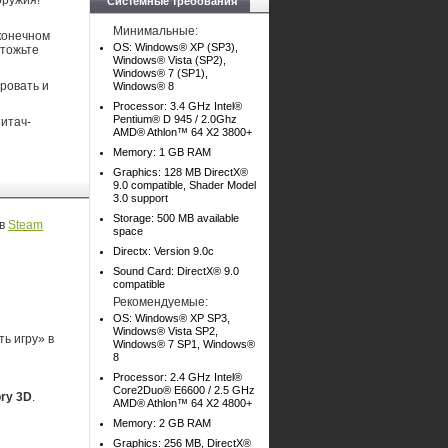
оружия!
Системные требования
Минимальные:
сконечном
OS: Windows® XP (SP3),
чтожьте
Windows® Vista (SP2),
Windows® 7 (SP1),
ровать и
Windows® 8
Processor: 3.4 GHz Intel®
Pentium® D 945 / 2.0Ghz
титач-
AMD® Athlon™ 64 X2 3800+
Memory: 1 GB RAM
Graphics: 128 MB DirectX®
9.0 compatible, Shader Model
3.0 support
Storage: 500 MB available
в
Steam
space
Directx: Version 9.0c
Sound Card: DirectX® 9.0
compatible
Рекомендуемые:
OS: Windows® XP SP3,
Windows® Vista SP2,
ь игру» в
Windows® 7 SP1, Windows®
8
Processor: 2.4 GHz Intel®
Core2Duo® E6600 / 2.5 GHz
ory 3D
.
AMD® Athlon™ 64 X2 4800+
Memory: 2 GB RAM
Graphics: 256 MB, DirectX®