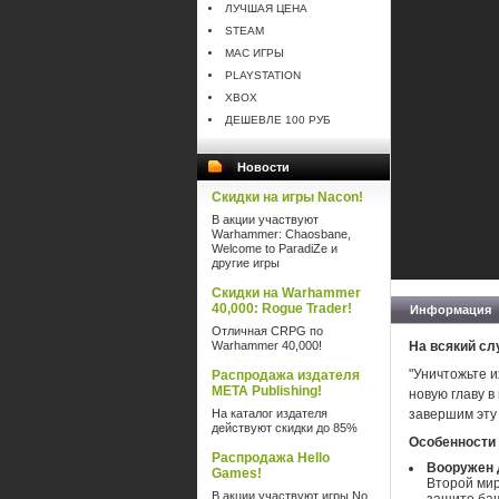
ЛУЧШАЯ ЦЕНА
STEAM
MAC ИГРЫ
PLAYSTATION
XBOX
ДЕШЕВЛЕ 100 РУБ
Новости
Скидки на игры Nacon!
В акции участвуют
Warhammer: Chaosbane,
Welcome to ParadiZe и
другие игры
Скидки на Warhammer
40,000: Rogue Trader!
Информация
Отличная CRPG по
Warhammer 40,000!
На всякий сл
"Уничтожьте и
Распродажа издателя
META Publishing!
новую главу в
На каталог издателя
завершим эту 
действуют скидки до 85%
Особенности 
Распродажа Hello
Вооружен 
Games!
Второй мир
В акции участвуют игры No