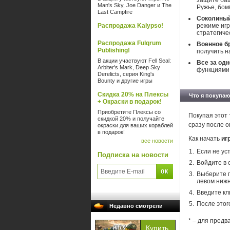
защите баш
Man's Sky, Joe Danger и The
Ружье, бом
Last Campfire
Соколиный
Распродажа Kalypso!
режиме игр
стратегиче
Распродажа Fulqrum
Военное б
Publishing!
получить н
В акции участвуют Fell Seal:
Все за одн
Arbiter's Mark, Deep Sky
функциями,
Derelicts, серия King's
Bounty и другие игры
Скидка 20% на Плексы
Что я покупаю
+ Окраски в подарок!
Приобретите Плексы со
Покупая этот 
скидкой 20% и получайте
сразу после о
окраски для ваших кораблей
в подарок!
Как начать
игр
все новости
Если не ус
Подписка на новости
Войдите в 
Выберите п
левом нижн
Введите кл
После этог
Недавно смотрели
* – для предв