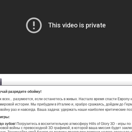
учай разрядите обойму!
х всех... разумеется, если останетесь в живых. Настало время спасти Европу 
 мировой истории. Мы прибудем в Италию и, храбро сражаясь, дойдем до Гер
войну раз и навсегда. Ваша задача: удержать наши наиболее критические по
игры:
до зубов
! Погрузитесь в восхитительную атмосферу Hills of Glory 3D - игры п
овой войны с превосходной 3D графикой, в которой ваша миссия будет заклю