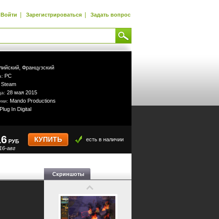
|
|
Войти
Зарегистрироваться
Задать вопрос
лийский,
Французский
PC
а:
Steam
:
28 мая 2015
да:
Mando Productions
ики:
Plug In Digital
16
КУПИТЬ
есть в наличии
РУБ
16-авг
Скриншоты