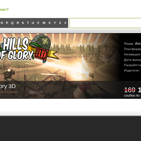
тает?
O
P
Q
R
S
T
U
V
W
X
Y
Z
#
Анг
Языки:
Платформ
Активация
Дата выхо
Разработч
Издатели:
lory 3D
169
скидка по 