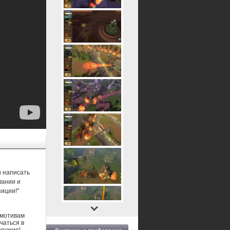
и написать
мании и
зиции!"
о мотивам
чаться в