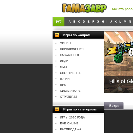
Как это рабо
A
B
C
D
E
F
G
H
I
J
K
L
M
N
Игры по жанрам
ЭКШЕН
ПРИКЛЮЧЕНИЯ
КАЗУАЛЬНЫЕ
ИНДИ
MMO
СПОРТИВНЫЕ
ГОНКИ
Hills of G
RPG
СИМУЛЯТОРЫ
СТРАТЕГИИ
Видео
Игры по категориям
ИГРЫ 2026 ГОДА
EVE ONLINE
РАСПРОДАЖА