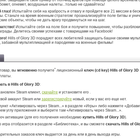
ни. Защищайте свой бункер от полчищ врагов при помощи целого арсенала 
бомет, огнемет, воздушные налеты...только не сдавайтесь!
 глаз!
Испытайте себя на храбрость и отвагу и пройдите все 21 миссии в бе
ы. Станьте на время военным стратегом: проанализируйте поле битвы и уни
ские объекты, чтобы не дать врагу продвинуться ни на шаг.
ратство!
Испытайте себя на поле боя и получите повышение, чтобы разблоки
аграды. Делитесь своими успехами с товарищами на Facebook!
ого!
Hills of Glory 3D порадуют всех любителей защищать башни своими муль
 забавной мультипликацией и пародиями на военные фильмы!
*
товар, вы
мгновенно
получите
лицензионный
ключ (cd key) Hills of Glory 3D
платы.
ать в Hills of Glory 3D
:
тановлен Steam клиент,
скачайте
и установите его .
свой аккаунт Steam или
зарегистрируйте
новый, если у вас его еще нет.
ункт «Активировать через Steam...» в разделе «Игры» либо нажмите «Добавит
ем углу приложения и выберите там «Активировать через Steam...».
юч активации (для его получения необходимо
купить Hills of Glory 3D
).
о игра отобразится в разделе «Библиотека», и вы сможете
скачать Hills of Gl
арительных заказов ключ выдается за день или в день выхода игры.