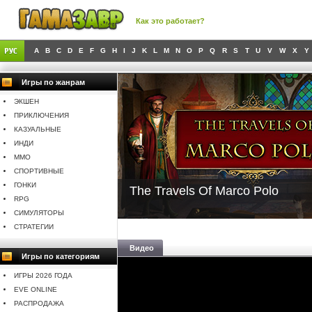
Как это работает?
A
B
C
D
E
F
G
H
I
J
K
L
M
N
O
P
Q
R
S
T
U
V
W
X
Y
Игры по жанрам
ЭКШЕН
ПРИКЛЮЧЕНИЯ
КАЗУАЛЬНЫЕ
ИНДИ
MMO
СПОРТИВНЫЕ
ГОНКИ
The Travels Of Marco Polo
RPG
СИМУЛЯТОРЫ
СТРАТЕГИИ
Видео
Игры по категориям
ИГРЫ 2026 ГОДА
EVE ONLINE
РАСПРОДАЖА