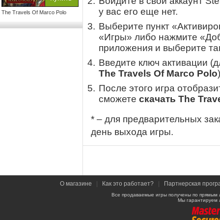
Войдите в свой аккаунт St
у вас его еще нет.
The Travels Of Marco Polo
Выберите пункт «Активиров
«Игры» либо нажмите «Доб
приложения и выберите там
Введите ключ активации (
The Travels Of Marco Polo
После этого игра отобрази
сможете
скачать The Trav
* – для предварительных зак
день выхода игры.
О магазине
|
Как это работает?
|
Партнерская прогр
Все продаваемые игры получены по прямым 
Мы гарантируем 