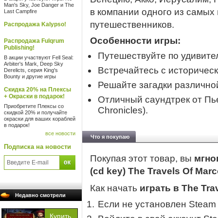
Man's Sky, Joe Danger и The
в компании одного из самых
Last Campfire
путешественников.
Распродажа Kalypso!
Особенности игры:
Распродажа Fulqrum
Publishing!
Путешествуйте по удивите
В акции участвуют Fell Seal:
Arbiter's Mark, Deep Sky
Встречайтесь с историчес
Derelicts, серия King's
Bounty и другие игры
Решайте загадки различно
Скидка 20% на Плексы
+ Окраски в подарок!
Отличный саундтрек от Пье
Приобретите Плексы со
Chronicles).
скидкой 20% и получайте
окраски для ваших кораблей
в подарок!
все новости
Что я покупаю
Подписка на новости
Покупая этот товар, вы
мгно
(cd key) The Travels Of Mar
Как начать
играть в The Tra
Недавно смотрели
Если не установлен Steam