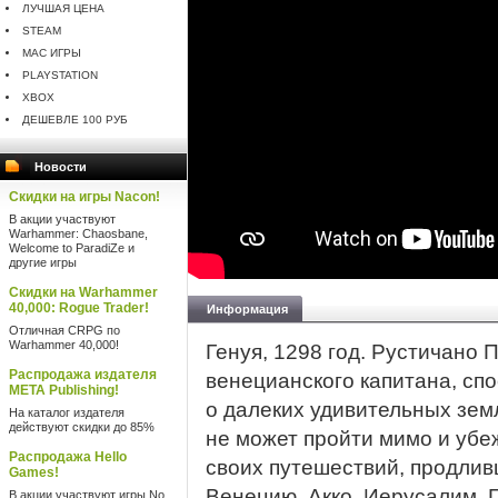
ЛУЧШАЯ ЦЕНА
STEAM
MAC ИГРЫ
PLAYSTATION
XBOX
ДЕШЕВЛЕ 100 РУБ
Новости
Скидки на игры Nacon!
В акции участвуют
Warhammer: Chaosbane,
Welcome to ParadiZe и
другие игры
Скидки на Warhammer
40,000: Rogue Trader!
Информация
Отличная CRPG по
Warhammer 40,000!
Генуя, 1298 год. Рустичано
Распродажа издателя
венецианского капитана, сп
META Publishing!
о далеких удивительных земл
На каталог издателя
действуют скидки до 85%
не может пройти мимо и убе
Распродажа Hello
своих путешествий, продлив
Games!
Венецию, Акко, Иерусалим, 
В акции участвуют игры No