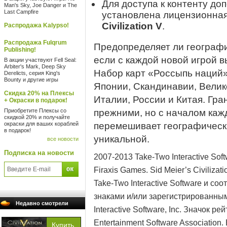
Для доступа к контенту до
Man's Sky, Joe Danger и The
Last Campfire
установлена лицензионна
Civilization V
.
Распродажа Kalypso!
Распродажа Fulqrum
Предопределяет ли географи
Publishing!
если с каждой новой игрой 
В акции участвуют Fell Seal:
Arbiter's Mark, Deep Sky
Набор карт «Россыпь наций»
Derelicts, серия King's
Bounty и другие игры
Японии, Скандинавии, Велик
Скидка 20% на Плексы
Италии, России и Китая. Гра
+ Окраски в подарок!
Приобретите Плексы со
прежними, но с началом каж
скидкой 20% и получайте
окраски для ваших кораблей
перемешивает географически
в подарок!
уникальной.
все новости
Подписка на новости
2007-2013 Take-Two Interactive So
Firaxis Games. Sid Meier’s Civilizati
Take-Two Interactive Software и 
знаками и/или зарегистрированны
Недавно смотрели
Interactive Software, Inc. Значок 
Entertainment Software Association