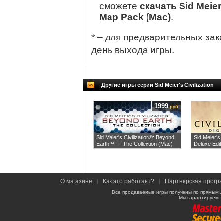
сможете
скачать Sid Meier
Map Pack (Mac)
.
* – для предварительных зак
день выхода игры.
Другие игры серии Sid Meier's Civilization
1999
руб
Sid Meier's Civilization®: Beyond
Sid Meier's 
Earth™ — The Collection (Mac)
Deluxe Edi
О магазине
|
Как это работает?
|
Партнерская прогр
Все продаваемые игры получены по прямым 
Мы гарантируем 