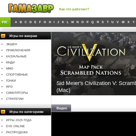
Как это работает?
A
B
C
D
E
F
G
H
I
J
K
L
M
N
O
P
Q
R
S
T
U
V
W
X
Y
Игры по жанрам
ЭКШЕН
ПРИКЛЮЧЕНИЯ
КАЗУАЛЬНЫЕ
ИНДИ
MMO
СПОРТИВНЫЕ
ГОНКИ
Sid Meier's Civilization V: Scra
RPG
(Mac)
СИМУЛЯТОРЫ
СТРАТЕГИИ
Видео
Игры по категориям
ИГРЫ 2026 ГОДА
EVE ONLINE
РАСПРОДАЖА