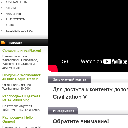
ЛУЧШАЯ ЦЕНА
STEAM
MAC ИГРЫ
PLAYSTATION
XBOX
ДЕШЕВЛЕ 100 РУБ
Новости
Скидки на игры Nacon!
В акции участвуют
Warhammer: Chaosbane,
Welcome to ParadiZe и
другие игры
Скидки на Warhammer
40,000: Rogue Trader!
Загружаемый контент
Отличная CRPG по
Для доступа к контенту доп
Warhammer 40,000!
Civilization V
Распродажа издателя
META Publishing!
На каталог издателя
действуют скидки до 85%
Информация
Распродажа Hello
Обратите внимание!
Games!
В акции участвуют игры No