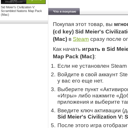
Sid Meier's Civilization V:
Scrambled Nations Map Pack
Что я покупаю
(Mac)
Покупая этот товар, вы
мгно
(cd key) Sid Meier's Civiliz
(Mac)
в
Steam
сразу после о
Как начать
играть в Sid Meie
Map Pack (Mac)
:
Если не установлен Steam
Войдите в свой аккаунт St
у вас его еще нет.
Выберите пункт «Активиров
«Игры» либо нажмите «Доб
приложения и выберите там
Введите ключ активации (
Sid Meier's Civilization V
После этого игра отобрази