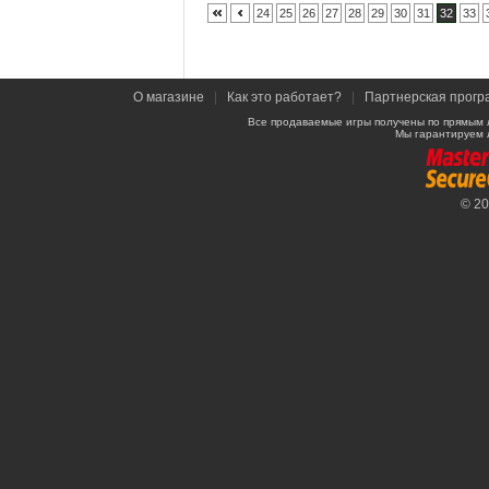
24
25
26
27
28
29
30
31
32
33
О магазине
|
Как это работает?
|
Партнерская прогр
Все продаваемые игры получены по прямым 
Мы гарантируем 
© 2