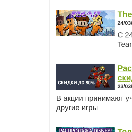
The
24/03
C 2
Tea
Рас
ски
23/03
В акции принимают уч
другие игры
Тол