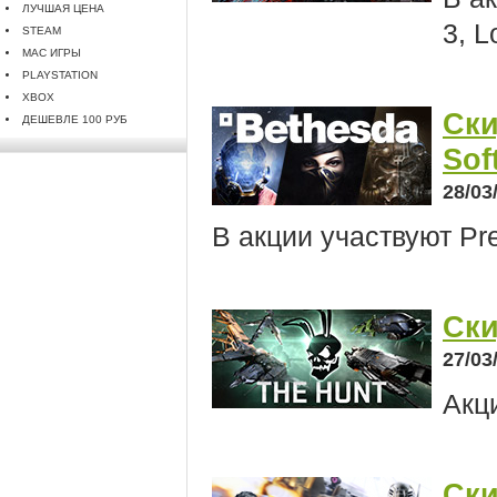
ЛУЧШАЯ ЦЕНА
3, L
STEAM
MAC ИГРЫ
PLAYSTATION
XBOX
Ски
ДЕШЕВЛЕ 100 РУБ
Sof
28/03
В акции участвуют Pre
Ски
27/03
Акц
Ски