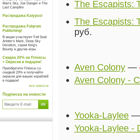
The Escapists: 
Man's Sky, Joe Danger и The
Last Campfire
Распродажа Kalypso!
The Escapists: 
Распродажа Fulqrum
руб.
Publishing!
В акции участвуют Fell Seal:
Arbiter's Mark, Deep Sky
Derelicts, серия King's
Bounty и другие игры
Скидка 20% на Плексы
+ Окраски в подарок!
Aven Colony
—
Приобретите Плексы со
скидкой 20% и получайте
окраски для ваших кораблей
Aven Colony - C
в подарок!
все новости
Подписка на новости
Yooka-Laylee
Yooka-Laylee - D