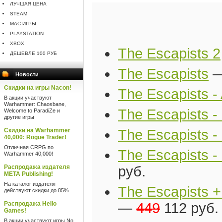
ЛУЧШАЯ ЦЕНА
STEAM
MAC ИГРЫ
PLAYSTATION
XBOX
The Escapists 2
ДЕШЕВЛЕ 100 РУБ
The Escapists
Новости
Скидки на игры Nacon!
The Escapists - 
В акции участвуют
Warhammer: Chaosbane,
The Escapists -
Welcome to ParadiZe и
другие игры
Скидки на Warhammer
The Escapists 
40,000: Rogue Trader!
Отличная CRPG по
The Escapists - 
Warhammer 40,000!
Распродажа издателя
руб.
META Publishing!
На каталог издателя
The Escapists +
действуют скидки до 85%
Распродажа Hello
—
449
112 руб.
Games!
В акции участвуют игры No