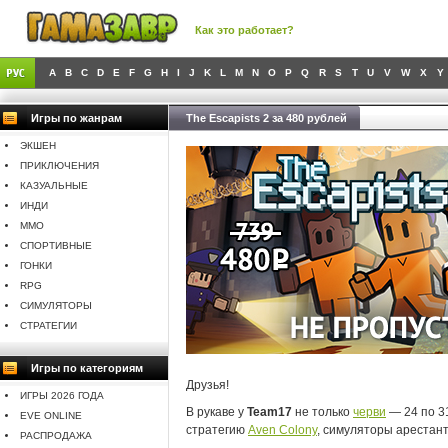
Как это работает?
A
B
C
D
E
F
G
H
I
J
K
L
M
N
O
P
Q
R
S
T
U
V
W
X
Y
Игры по жанрам
The Escapists 2 за 480 рублей
ЭКШЕН
ПРИКЛЮЧЕНИЯ
КАЗУАЛЬНЫЕ
ИНДИ
MMO
СПОРТИВНЫЕ
ГОНКИ
RPG
СИМУЛЯТОРЫ
СТРАТЕГИИ
Игры по категориям
Друзья!
ИГРЫ 2026 ГОДА
В рукаве у
Team17
не только
черви
— 24 по 3
EVE ONLINE
стратегию
Aven Colony
, симуляторы арестан
РАСПРОДАЖА