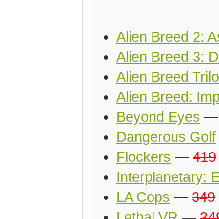
Alien Breed 2: A
Alien Breed 3: 
Alien Breed Tril
Alien Breed: Im
Beyond Eyes
Dangerous Golf
Flockers
—
419
Interplanetary: 
LA Cops
—
349
Lethal VR
—
34