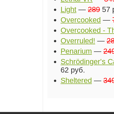
Light
—
289
57 
Overcooked
—
Overcooked - Th
Overruled!
—
2
Penarium
—
24
Schrödinger's C
62 руб.
Sheltered
—
34