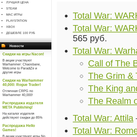
ЛУЧШАЯ ЦЕНА
STEAM
Total War: WA
MAC ИГРЫ
PLAYSTATION
Total War: WAR
XBOX
ДЕШЕВЛЕ 100 РУБ
565 руб.
Новости
Total War: War
Скидки на игры Nacon!
В акции участвуют
Call of The
Warhammer: Chaosbane,
Welcome to ParadiZe и
другие игры
The Grim &
Скидки на Warhammer
40,000: Rogue Trader!
The King an
Отличная CRPG по
Warhammer 40,000!
The Realm o
Распродажа издателя
META Publishing!
На каталог издателя
Total War: Attila
действуют скидки до 85%
Распродажа Hello
Total War: Rome
Games!
В акции участвуют игры No