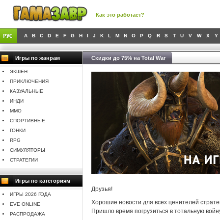
Как это работает?
A
B
C
D
E
F
G
H
I
J
K
L
M
N
O
P
Q
R
S
T
U
V
W
X
Y
Игры по жанрам
Скидки до 75% на Total War
ЭКШЕН
ПРИКЛЮЧЕНИЯ
КАЗУАЛЬНЫЕ
ИНДИ
MMO
СПОРТИВНЫЕ
ГОНКИ
RPG
СИМУЛЯТОРЫ
СТРАТЕГИИ
Игры по категориям
Друзья!
ИГРЫ 2026 ГОДА
Хорошие новости для всех ценителей стратег
EVE ONLINE
Пришло время погрузиться в тотальную войн
РАСПРОДАЖА