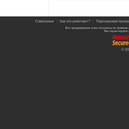
О магазине
|
Как это работает?
|
Партнерская прогр
Все продаваемые игры получены по прямым 
Мы гарантируем 
© 2