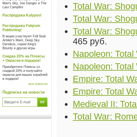
Man's Sky, Joe Danger и The
Total War: Shog
Last Campfire
Распродажа Kalypso!
Total War: Shogu
Распродажа Fulqrum
Total War: Shogu
Publishing!
В акции участвуют Fell Seal:
465 руб.
Arbiter's Mark, Deep Sky
Derelicts, серия King's
Bounty и другие игры
Napoleon: Total
Скидка 20% на Плексы
+ Окраски в подарок!
Napoleon: Total 
Приобретите Плексы со
скидкой 20% и получайте
окраски для ваших кораблей
Empire: Total W
в подарок!
все новости
Empire: Total Wa
Подписка на новости
Medieval II: Tot
Total War: Rome