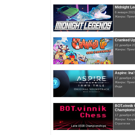
Midnight L
6 января 202
Жанры: Прикл
Cranked U
22 декабря 2
Жанры: Прик
Aspire: Ina
17 декабря 2
Жанры: Прикл
Инди
BOT.vinnik
Champions
17 декабря 2
Жанры: Казуа
Стратегии