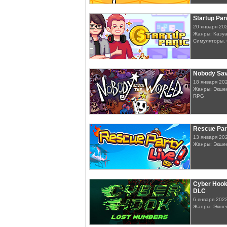
Startup Pan
20 января 20
Жанры: Казуа
Симуляторы, 
Nobody Sav
18 января 20
Жанры: Экшен
RPG
Rescue Part
13 января 20
Жанры: Экше
Cyber Hook
DLC
6 января 202
Жанры: Экше