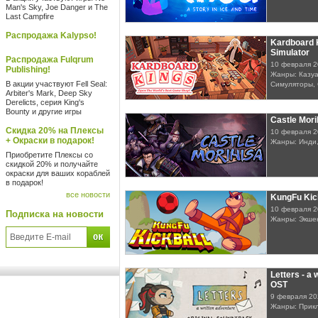
Man's Sky, Joe Danger и The
Last Campfire
Распродажа Kalypso!
Kardboard 
Simulator
Распродажа Fulqrum
10 февраля 
Publishing!
Жанры: Казуа
В акции участвуют Fell Seal:
Симуляторы, 
Arbiter's Mark, Deep Sky
Derelicts, серия King's
Bounty и другие игры
Castle Mori
Скидка 20% на Плексы
10 февраля 
+ Окраски в подарок!
Жанры: Инди,
Приобретите Плексы со
скидкой 20% и получайте
окраски для ваших кораблей
в подарок!
все новости
KungFu Kic
10 февраля 
Подписка на новости
Жанры: Экшен
Letters - a 
OST
9 февраля 20
Жанры: Прик