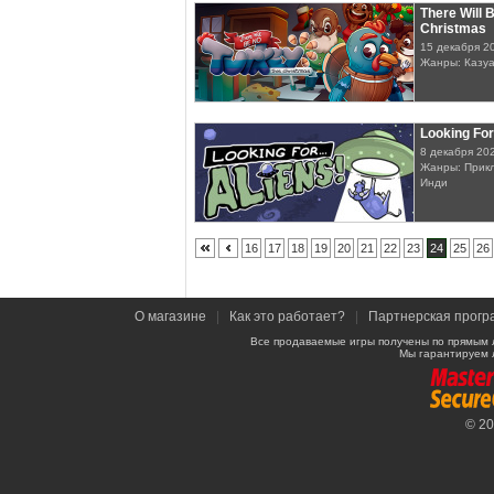
There Will 
Christmas
15 декабря 2
Жанры: Казу
Looking For
8 декабря 20
Жанры: Прикл
Инди
16
17
18
19
20
21
22
23
24
25
26
О магазине
|
Как это работает?
|
Партнерская прогр
Все продаваемые игры получены по прямым 
Мы гарантируем 
© 2