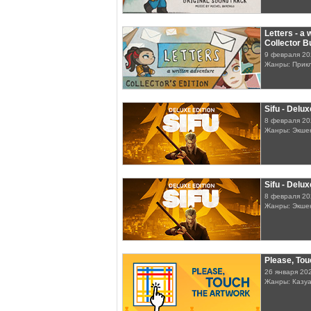
Letters - a 
Collector B
9 февраля 20
Жанры: Прик
Sifu - Delux
8 февраля 20
Жанры: Экше
Sifu - Delu
8 февраля 20
Жанры: Экше
Please, Tou
26 января 20
Жанры: Казу