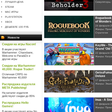
ЛУЧШАЯ ЦЕНА
Симуляторы, 
STEAM
MAC ИГРЫ
PLAYSTATION
Roguebook 
of Wonders
XBOX
24 февраля 
ДЕШЕВЛЕ 100 РУБ
Жанры: Прикл
Стратегии
Новости
Скидки на игры Nacon!
KeyWe - Th
Grand 'Old 
В акции участвуют
Warhammer: Chaosbane,
22 февраля 
Welcome to ParadiZe и
Жанры: Казу
другие игры
Скидки на Warhammer
40,000: Rogue Trader!
GetsuFuma
Отличная CRPG по
Deluxe
Warhammer 40,000!
17 февраля 
Жанры: Экше
Распродажа издателя
META Publishing!
На каталог издателя
действуют скидки до 85%
Inua - A Sto
Распродажа Hello
10 февраля 
Games!
Жанры: Прик
В акции участвуют игры No