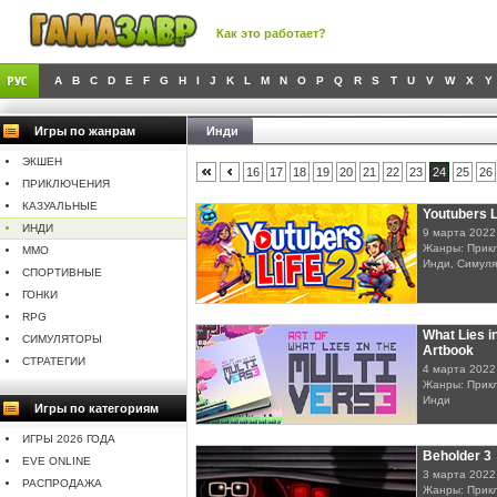
Как это работает?
A
B
C
D
E
F
G
H
I
J
K
L
M
N
O
P
Q
R
S
T
U
V
W
X
Y
Игры по жанрам
Инди
ЭКШЕН
16
17
18
19
20
21
22
23
24
25
26
ПРИКЛЮЧЕНИЯ
КАЗУАЛЬНЫЕ
Youtubers L
ИНДИ
9 марта 2022
Жанры: Прикл
MMO
Инди, Симуля
СПОРТИВНЫЕ
ГОНКИ
RPG
What Lies in
СИМУЛЯТОРЫ
Artbook
СТРАТЕГИИ
4 марта 2022
Жанры: Прикл
Инди
Игры по категориям
ИГРЫ 2026 ГОДА
Beholder 3
EVE ONLINE
3 марта 2022
РАСПРОДАЖА
Жанры: Прикл