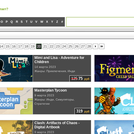
тает?
O
P
Q
R
S
T
U
V
W
X
Y
Z
#
14
15
16
17
18
19
20
21
22
23
24
25
26
27
28
Mimi and Lisa - Adventure for
Children
14 марта 2023
Жанры: Приключения, Инди
125
75
руб
Masterplan Tycoon
9 марта 2023
Жанры: Инди, Симуляторы,
Стратегии
319
руб
Clash: Artifacts of Chaos -
Digital Artbook
9 марта 2023