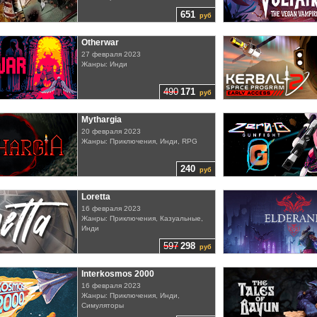
651
руб
Otherwar
27 февраля 2023
Жанры: Инди
490
171
руб
Mythargia
20 февраля 2023
Жанры: Приключения, Инди, RPG
240
руб
Loretta
16 февраля 2023
Жанры: Приключения, Казуальные,
Инди
597
298
руб
Interkosmos 2000
16 февраля 2023
Жанры: Приключения, Инди,
Симуляторы