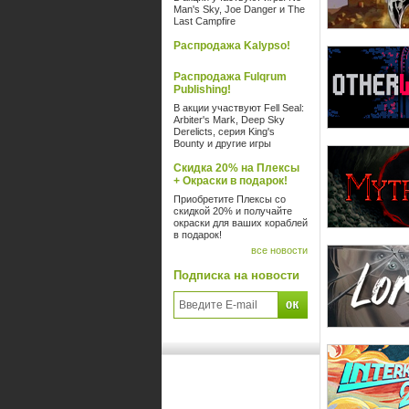
Man's Sky, Joe Danger и The
Last Campfire
Распродажа Kalypso!
Распродажа Fulqrum
Publishing!
В акции участвуют Fell Seal:
Arbiter's Mark, Deep Sky
Derelicts, серия King's
Bounty и другие игры
Скидка 20% на Плексы
+ Окраски в подарок!
Приобретите Плексы со
скидкой 20% и получайте
окраски для ваших кораблей
в подарок!
все новости
Подписка на новости