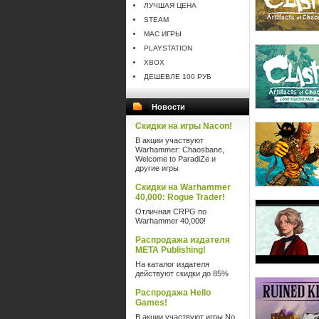
ЛУЧШАЯ ЦЕНА
STEAM
MAC ИГРЫ
PLAYSTATION
XBOX
ДЕШЕВЛЕ 100 РУБ
Новости
Скидки на игры Nacon!
В акции участвуют
Warhammer: Chaosbane,
Welcome to ParadiZe и
другие игры
Скидки на Warhammer
40,000: Rogue Trader!
Отличная CRPG по
Warhammer 40,000!
Распродажа издателя
META Publishing!
На каталог издателя
действуют скидки до 85%
Распродажа Hello
Games!
В акции участвуют игры No