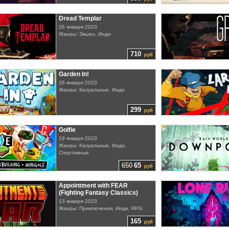
Dread Templar
26 января 2023
Жанры: Экшен, Инди
710
руб
Garden In!
26 января 2023
Жанры: Казуальные, Инди
299
руб
Golfie
19 января 2023
Жанры: Казуальные, Инди,
Спортивные
650
65
руб
Appointment with FEAR
(Fighting Fantasy Classics)
13 января 2023
Жанры: Приключения, Инди, RPG
165
руб