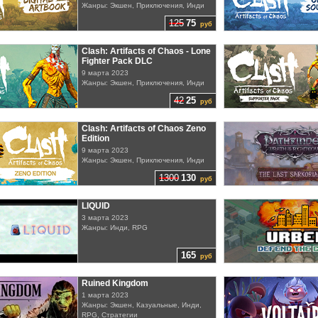
Жанры: Экшен, Приключения, Инди
125
75
руб
Clash: Artifacts of Chaos - Lone
Fighter Pack DLC
9 марта 2023
Жанры: Экшен, Приключения, Инди
42
25
руб
Clash: Artifacts of Chaos Zeno
Edition
9 марта 2023
Жанры: Экшен, Приключения, Инди
1300
130
руб
LIQUID
3 марта 2023
Жанры: Инди, RPG
165
руб
Ruined Kingdom
1 марта 2023
Жанры: Экшен, Казуальные, Инди,
RPG, Стратегии