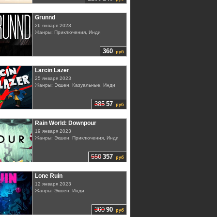
Grunnd
26 января 2023
Жанры: Приключения, Инди
360
руб
Larcin Lazer
25 января 2023
Жанры: Экшен, Казуальные, Инди
385
57
руб
Rain World: Downpour
19 января 2023
Жанры: Экшен, Приключения, Инди
550
357
руб
Lone Ruin
12 января 2023
Жанры: Экшен, Инди
360
90
руб