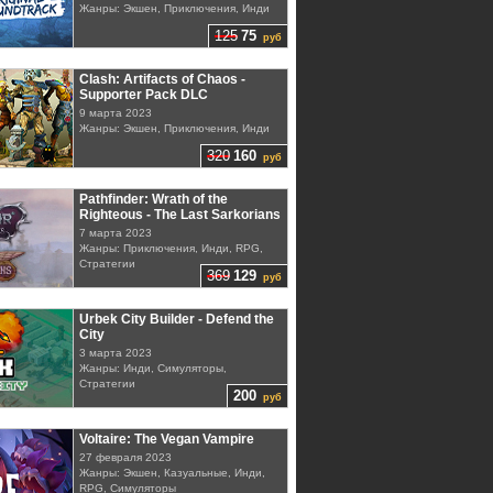
Жанры: Экшен, Приключения, Инди
125
75
руб
Clash: Artifacts of Chaos -
Supporter Pack DLC
9 марта 2023
Жанры: Экшен, Приключения, Инди
320
160
руб
Pathfinder: Wrath of the
Righteous - The Last Sarkorians
7 марта 2023
Жанры: Приключения, Инди, RPG,
Стратегии
369
129
руб
Urbek City Builder - Defend the
City
3 марта 2023
Жанры: Инди, Симуляторы,
Стратегии
200
руб
Voltaire: The Vegan Vampire
27 февраля 2023
Жанры: Экшен, Казуальные, Инди,
RPG, Симуляторы