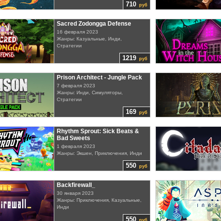
710
руб
Sacred Zodongga Defense
16 февраля 2023
Жанры: Казуальные, Инди,
Стратегии
1219
руб
Prison Architect - Jungle Pack
7 февраля 2023
Жанры: Инди, Симуляторы,
Стратегии
169
руб
Rhythm Sprout: Sick Beats &
Bad Sweets
1 февраля 2023
Жанры: Экшен, Приключения, Инди
550
руб
Backfirewall_
30 января 2023
Жанры: Приключения, Казуальные,
Инди
550
руб