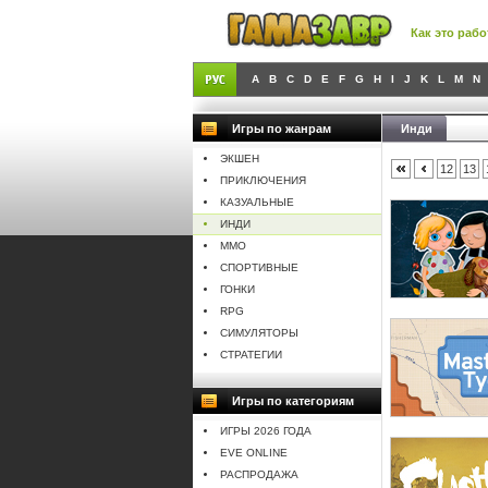
Как это рабо
A
B
C
D
E
F
G
H
I
J
K
L
M
N
Игры по жанрам
Инди
ЭКШЕН
12
13
ПРИКЛЮЧЕНИЯ
КАЗУАЛЬНЫЕ
ИНДИ
MMO
СПОРТИВНЫЕ
ГОНКИ
RPG
СИМУЛЯТОРЫ
СТРАТЕГИИ
Игры по категориям
ИГРЫ 2026 ГОДА
EVE ONLINE
РАСПРОДАЖА