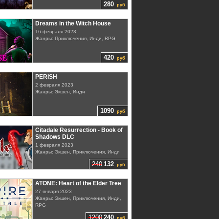
280
руб
Dreams in the Witch House
16 февраля 2023
Жанры: Приключения, Инди, RPG
420
руб
PERISH
2 февраля 2023
Жанры: Экшен, Инди
1090
руб
Citadale Resurrection - Book of
Shadows DLC
1 февраля 2023
Жанры: Экшен, Приключения, Инди
240
132
руб
ATONE: Heart of the Elder Tree
27 января 2023
Жанры: Экшен, Приключения, Инди,
RPG
1200
240
руб