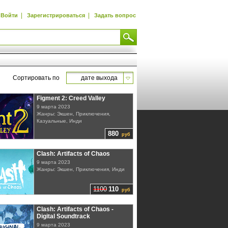
|
|
Войти
Зарегистрироваться
Задать вопрос
Сортировать по
дате выхода
Figment 2: Creed Valley
9 марта 2023
Жанры: Экшен, Приключения,
Казуальные, Инди
880
руб
Clash: Artifacts of Chaos
9 марта 2023
Жанры: Экшен, Приключения, Инди
1100
110
руб
Clash: Artifacts of Chaos -
Digital Soundtrack
9 марта 2023