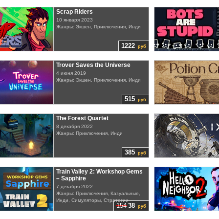
Scrap Riders
10 января 2023
Жанры: Экшен, Приключения, Инди
1222
руб
Trover Saves the Universe
4 июня 2019
Жанры: Экшен, Приключения, Инди
515
руб
The Forest Quartet
8 декабря 2022
Жанры: Приключения, Инди
385
руб
Train Valley 2: Workshop Gems
– Sapphire
7 декабря 2022
Жанры: Приключения, Казуальные,
Инди, Симуляторы, Стратегии
154
38
руб