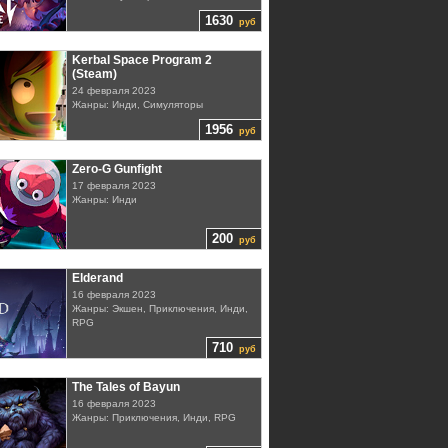
1630
руб
Kerbal Space Program 2
(Steam)
24 февраля 2023
Жанры: Инди, Симуляторы
1956
руб
Zero-G Gunfight
17 февраля 2023
Жанры: Инди
200
руб
Elderand
16 февраля 2023
Жанры: Экшен, Приключения, Инди,
RPG
710
руб
The Tales of Bayun
16 февраля 2023
Жанры: Приключения, Инди, RPG