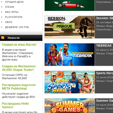
ЛУЧШАЯ ЦЕНА
Спортивные, 
STEAM
MAC ИГРЫ
PLAYSTATION
Session: S
XBOX
26 сентября 
Жанры: Инди,
ДЕШЕВЛЕ 100 РУБ
Симуляторы, 
Новости
Скидки на игры Nacon!
TIEBREAK
В акции участвуют
22 августа 2
Warhammer: Chaosbane,
Жанры: Спор
Welcome to ParadiZe и
другие игры
Скидки на Warhammer
40,000: Rogue Trader!
Sports Her
Отличная CRPG по
31 июля 2024
Warhammer 40,000!
Жанры: Спор
Распродажа издателя
META Publishing!
На каталог издателя
действуют скидки до 85%
Summer Ga
Распродажа Hello
18 июля 2024
Games!
Жанры: Спор
В акции участвуют игры No