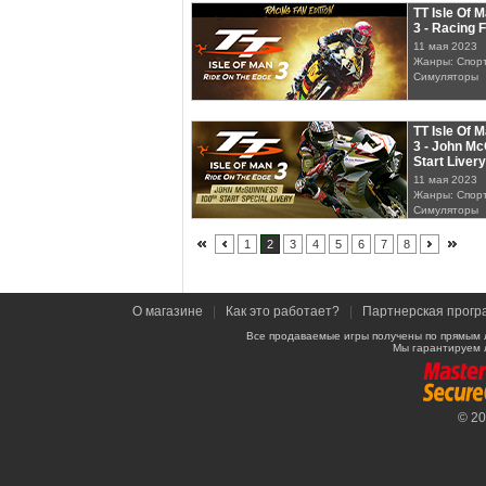
TT Isle Of 
3 - Racing 
11 мая 2023
Жанры: Спорт
Симуляторы
TT Isle Of 
3 - John M
Start Livery
11 мая 2023
Жанры: Спорт
Симуляторы
1
2
3
4
5
6
7
8
О магазине
|
Как это работает?
|
Партнерская прогр
Все продаваемые игры получены по прямым 
Мы гарантируем 
© 2