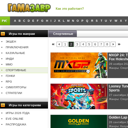
Как это работает?
A
B
C
D
E
F
G
H
I
J
K
L
M
N
O
P
Q
R
S
T
U
V
W
X
Y
Игры по жанрам
Спортивные
ЭКШЕН
1
2
3
4
5
6
7
8
ПРИКЛЮЧЕНИЯ
КАЗУАЛЬНЫЕ
MXGP 24: Th
ИНДИ
Fox Holesho
28 ноября 20
MMO
Жанры: Спорт
СПОРТИВНЫЕ
ГОНКИ
RPG
Looney Tun
СИМУЛЯТОРЫ
Sports
СТРАТЕГИИ
27 сентября 
Жанры: Спор
Игры по категориям
ИГРЫ 2026 ГОДА
Golden Lap
EVE ONLINE
26 сентября 
РАСПРОДАЖА
Жанры: Казуа