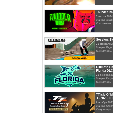
Thunder Ray
7 марта 2024
Жанры: Экшен
Спортивные
Session: S
21 февраля 
Жанры: Инди,
Симуляторы, 
Ultimate Fi
Florida DLC
21 декабря 2
Жанры: Казуа
Симуляторы
TT Isle Of 
3 - 2023 TT
9 ноября 202
Жанры: Спорт
Симуляторы