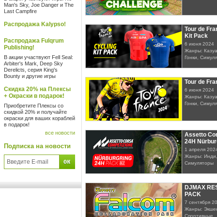
Man's Sky, Joe Danger и The
Last Campfire
Распродажа Kalypso!
Tour de Fra
Kit Pack
Распродажа Fulqrum
6 июня 2024
Publishing!
Жанры: Казуа
В акции участвуют Fell Seal:
Гонки, Симул
Arbiter's Mark, Deep Sky
Derelicts, серия King's
Bounty и другие игры
Tour de Fr
Скидка 20% на Плексы
6 июня 2024
+ Окраски в подарок!
Жанры: Казуа
Гонки, Симул
Приобретите Плексы со
скидкой 20% и получайте
окраски для ваших кораблей
в подарок!
все новости
Assetto Co
24H Nürbur
Подписка на новости
1 апреля 202
Жанры: Инди,
Симуляторы
DJMAX RES
PACK
7 сентября 2
Жанры: Экшен
Спортивные