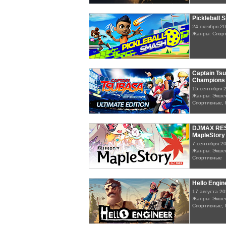
Pickleball
24 октября 2
Жанры: Спор
Captain Tsu
Champions -
15 сентября 
Жанры: Экшен
Спортивные,
DJMAX RES
MapleStor
7 сентября 2
Жанры: Экшен
Спортивные
Hello Engin
17 августа 2
Жанры: Экшен
Спортивные, 