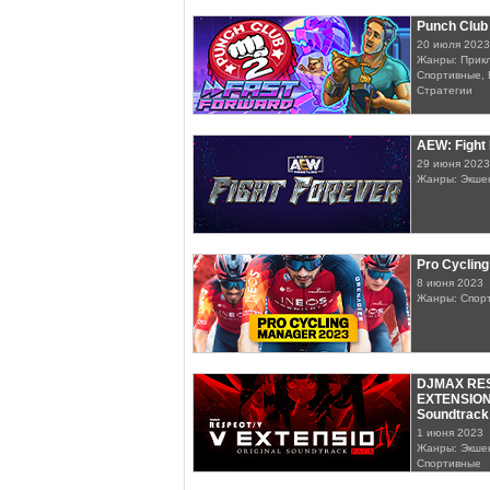
Punch Club 
20 июля 2023
Жанры: Прикл
Спортивные, 
Стратегии
AEW: Fight
29 июня 2023
Жанры: Экше
Pro Cyclin
8 июня 2023
Жанры: Спор
DJMAX RES
EXTENSION 
Soundtrack
1 июня 2023
Жанры: Экшен
Спортивные