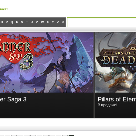
тает?
O
P
Q
R
S
T
U
V
W
X
Y
Z
#
er Saga 3
Pillars of Eter
В продаже!