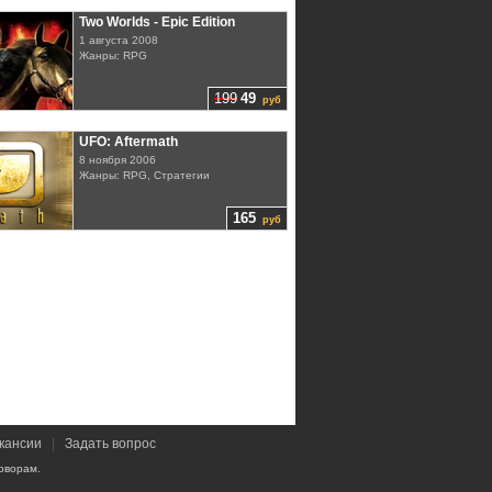
Two Worlds - Epic Edition
1 августа 2008
Жанры: RPG
199
49
руб
UFO: Aftermath
8 ноября 2006
Жанры: RPG, Стратегии
165
руб
кансии
|
Задать вопрос
оворам.