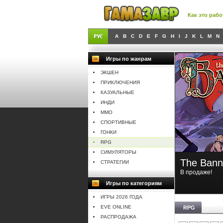
Как это рабо
A
B
C
D
E
F
G
H
I
J
K
L
M
N
Игры по жанрам
ЭКШЕН
ПРИКЛЮЧЕНИЯ
КАЗУАЛЬНЫЕ
ИНДИ
MMO
СПОРТИВНЫЕ
ГОНКИ
RPG
СИМУЛЯТОРЫ
rs of Eternity II: Deadfire
The Bann
СТРАТЕГИИ
же!
В продаже!
Игры по категориям
ИГРЫ 2026 ГОДА
EVE ONLINE
RPG
РАСПРОДАЖА