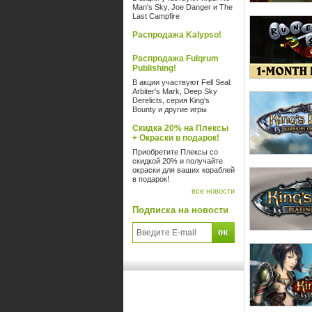
Man's Sky, Joe Danger и The
Last Campfire
Распродажа Kalypso!
Распродажа Fulqrum
Publishing!
В акции участвуют Fell Seal:
Arbiter's Mark, Deep Sky
Derelicts, серия King's
Bounty и другие игры
Скидка 20% на Плексы
+ Окраски в подарок!
Приобретите Плексы со
скидкой 20% и получайте
окраски для ваших кораблей
в подарок!
все новости
Подписка на новости