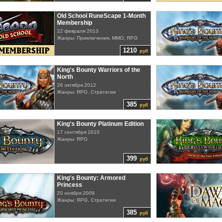
Old School RuneScape 1-Month
Membership
22 февраля 2013
Жанры: Приключения, MMO, RPG
1210
руб
King's Bounty Warriors of the
North
26 октября 2012
Жанры: RPG, Стратегии
385
руб
King's Bounty Platinum Edition
17 сентября 2010
Жанры: RPG
399
руб
King's Bounty: Armored
Princess
20 ноября 2009
Жанры: RPG, Стратегии
385
руб