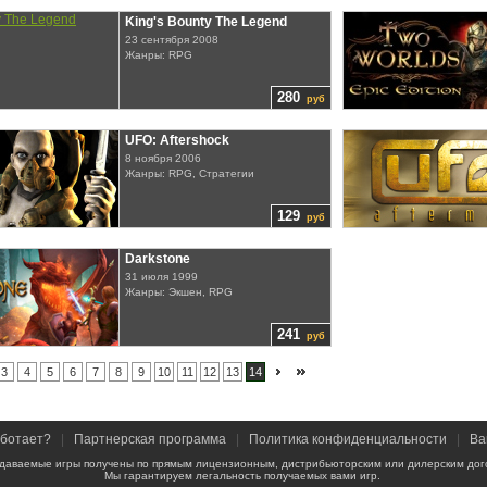
King's Bounty The Legend
23 сентября 2008
Жанры: RPG
280
руб
UFO: Aftershock
8 ноября 2006
Жанры: RPG, Стратегии
129
руб
Darkstone
31 июля 1999
Жанры: Экшен, RPG
241
руб
3
4
5
6
7
8
9
10
11
12
13
14
аботает?
|
Партнерская программа
|
Политика конфиденциальности
|
Ва
даваемые игры получены по прямым лицензионным, дистрибьюторским или дилерским дог
Мы гарантируем легальность получаемых вами игр.