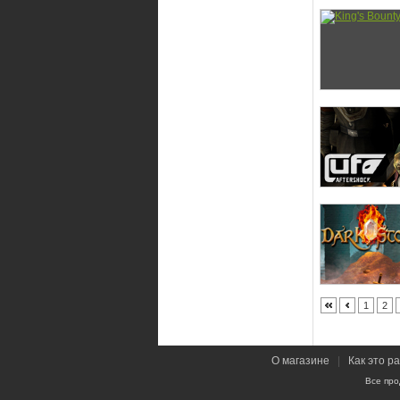
1
2
О магазине
|
Как это р
Все про