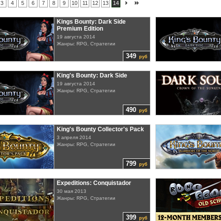
3
4
5
6
7
8
9
10
11
12
13
14
Kings Bounty: Dark Side
Premium Edition
19 августа 2014
Жанры: RPG, Стратегии
349
руб
King's Bounty: Dark Side
19 августа 2014
Жанры: RPG, Стратегии
490
руб
King's Bounty Collector's Pack
3 апреля 2014
Жанры: RPG, Стратегии
799
руб
Expeditions: Conquistador
30 мая 2013
Жанры: RPG, Стратегии
399
руб