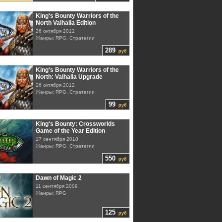
King's Bounty Warriors of the
North Valhalla Edition
26 октября 2012
Жанры: RPG, Стратегии
289
руб
King's Bounty Warriors of the
North: Valhalla Upgrade
26 октября 2012
Жанры: RPG, Стратегии
99
руб
King's Bounty: Crossworlds
Game of the Year Edition
17 сентября 2010
Жанры: RPG, Стратегии
550
руб
Dawn of Magic 2
11 сентября 2009
Жанры: RPG
125
руб