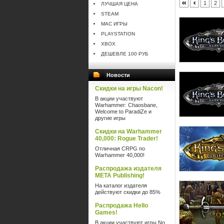
1
2
ЛУЧШАЯ ЦЕНА
STEAM
MAC ИГРЫ
PLAYSTATION
XBOX
ДЕШЕВЛЕ 100 РУБ
Новости
Скидки на игры Nacon!
В акции участвуют
Warhammer: Chaosbane,
Welcome to ParadiZe и
другие игры
Скидки на Warhammer
40,000: Rogue Trader!
Отличная CRPG по
Warhammer 40,000!
Распродажа издателя
META Publishing!
На каталог издателя
действуют скидки до 85%
Распродажа Hello
Games!
В акции участвуют игры No