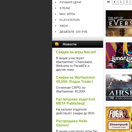
1
2
ЛУЧШАЯ ЦЕНА
STEAM
MAC ИГРЫ
PLAYSTATION
XBOX
ДЕШЕВЛЕ 100 РУБ
Новости
Скидки на игры Nacon!
В акции участвуют
Warhammer: Chaosbane,
Welcome to ParadiZe и
другие игры
Скидки на Warhammer
40,000: Rogue Trader!
Отличная CRPG по
Warhammer 40,000!
Распродажа издателя
META Publishing!
На каталог издателя
действуют скидки до 85%
Распродажа Hello
Games!
В акции участвуют игры No