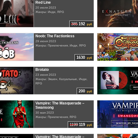
Red Line
20 июля 2023
Жанры: Инди, RPG
385
192
руб
Noob: The Factionless
29 июня 2023
Жанры: Приключения, Инди, RPG
1630
руб
Brotato
23 июня 2023
Жанры: Экшен, Казуальные, Инди,
RPG
200
руб
Vampire: The Masquerade –
Swansong
30 мая 2023
Жанры: Приключения, RPG
1199
119
руб
Vampire: The Masquerade –