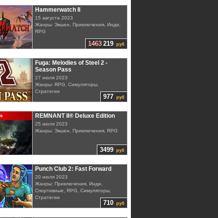
Hammerwatch II
15 августа 2023
Жанры: Экшен, Приключения, Инди,
RPG
1463
219
руб
Fuga: Melodies of Steel 2 -
Season Pass
27 июля 2023
Жанры: RPG, Симуляторы,
Стратегии
977
руб
REMNANT II® Deluxe Edition
25 июля 2023
Жанры: Экшен, Приключения, RPG
3499
руб
Punch Club 2: Fast Forward
20 июля 2023
Жанры: Приключения, Инди,
Спортивные, RPG, Симуляторы,
Стратегии
710
руб