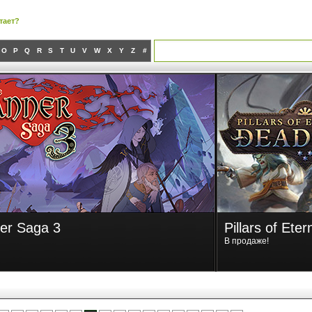
тает?
O
P
Q
R
S
T
U
V
W
X
Y
Z
#
 Eternity II: Deadfire
The Banner S
В продаже!