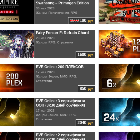
Swansong – Primogen Edition
30 мая 2023
Жанры: Приключения, RPG
1900
190
руб
Fairy Fencer F: Refrain Chord
23 мая 2023
Жанры: RPG, Стратегии
1600
руб
EVE Online: 200 ПЛЕКСОВ
17 мая 2023
Жанры: Экшен, MMO, RPG,
Стратегии
850
руб
EVE Online: 3 сертификата
ООП (3х30 дней обучения)
17 мая 2023
Жанры: Экшен, MMO, RPG,
Стратегии
2040
руб
EVE Online: 2 сертификата
ООП (2х30 дней обучения)