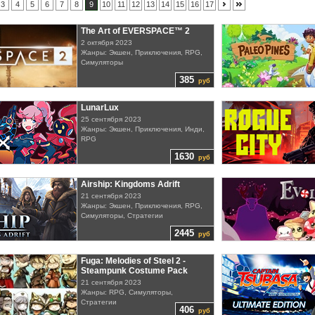
3
4
5
6
7
8
9
10
11
12
13
14
15
16
17
The Art of EVERSPACE™ 2
2 октября 2023
Жанры: Экшен, Приключения, RPG,
Симуляторы
385
руб
LunarLux
25 сентября 2023
Жанры: Экшен, Приключения, Инди,
RPG
1630
руб
Airship: Kingdoms Adrift
21 сентября 2023
Жанры: Экшен, Приключения, RPG,
Симуляторы, Стратегии
2445
руб
Fuga: Melodies of Steel 2 -
Steampunk Costume Pack
21 сентября 2023
Жанры: RPG, Симуляторы,
Стратегии
406
руб