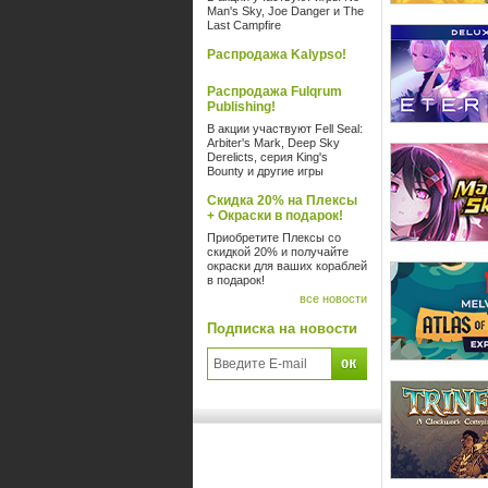
Man's Sky, Joe Danger и The
Last Campfire
Распродажа Kalypso!
Распродажа Fulqrum
Publishing!
В акции участвуют Fell Seal:
Arbiter's Mark, Deep Sky
Derelicts, серия King's
Bounty и другие игры
Скидка 20% на Плексы
+ Окраски в подарок!
Приобретите Плексы со
скидкой 20% и получайте
окраски для ваших кораблей
в подарок!
все новости
Подписка на новости