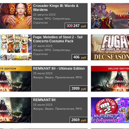
Crusader Kings III: Wards &
Wardens
22 августа 2023
Жанры: RPG, Симуляторы,
Стратегии
309
247
руб
Fuga: Melodies of Steel 2 - Tail
Concerto Costume Pack
27 июля 2023
Жанры: RPG, Симуляторы,
Стратегии
406
руб
REMNANT II® - Ultimate Edition
25 июля 2023
Жанры: Экшен, Приключения, RPG
3999
руб
REMNANT II®
25 июля 2023
Жанры: Экшен, Приключения, RPG
2869
руб