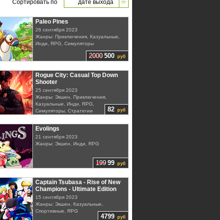
Сортировать по
дате выхода
Paleo Pines
26 сентября 2023
Жанры: Приключения, Казуальные,
Инди, RPG, Симуляторы
2000
500
руб
Rogue City: Casual Top Down
Shooter
25 сентября 2023
Жанры: Экшен, Приключения,
Казуальные, Инди, RPG,
82
руб
Симуляторы, Стратегии
Evolings
21 сентября 2023
Жанры: Экшен, Инди, RPG
199
99
руб
Captain Tsubasa - Rise of New
Champions - Ultimate Edition
15 сентября 2023
Жанры: Экшен, Казуальные,
Спортивные, RPG
4799
руб