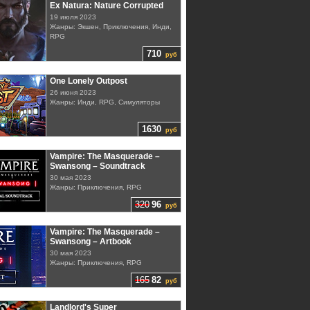
Ex Natura: Nature Corrupted
19 июля 2023
Жанры: Экшен, Приключения, Инди,
RPG
710
руб
One Lonely Outpost
26 июня 2023
Жанры: Инди, RPG, Симуляторы
1630
руб
Vampire: The Masquerade –
Swansong – Soundtrack
30 мая 2023
Жанры: Приключения, RPG
320
96
руб
Vampire: The Masquerade –
Swansong – Artbook
30 мая 2023
Жанры: Приключения, RPG
165
82
руб
Landlord's Super