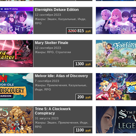
Eternights Deluxe Edition
12 сентября 2023
Жанры: Экшен, Казуальные, Инди,
RPG
3260
815
руб
Mary Skelter Finale
12 сентября 2023
Жанры: RPG, Стратегии
1300
руб
Melvor Idle: Atlas of Discovery
7 сентября 2023
Жанры: Приключения, Казуальные,
Инди, RPG
200
руб
Trine 5: A Clockwork
Conspiracy
31 августа 2023
Жанры: Экшен, Приключения, Инди,
RPG
1100
руб