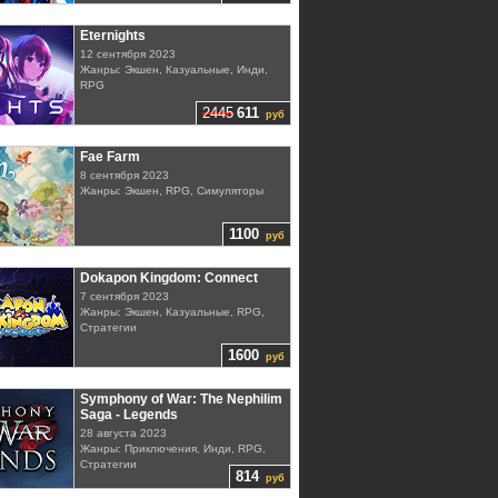
Eternights
12 сентября 2023
Жанры: Экшен, Казуальные, Инди,
RPG
2445
611
руб
Fae Farm
8 сентября 2023
Жанры: Экшен, RPG, Симуляторы
1100
руб
Dokapon Kingdom: Connect
7 сентября 2023
Жанры: Экшен, Казуальные, RPG,
Стратегии
1600
руб
Symphony of War: The Nephilim
Saga - Legends
28 августа 2023
Жанры: Приключения, Инди, RPG,
Стратегии
814
руб