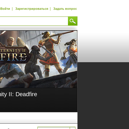
|
|
Войти
Зарегистрироваться
Задать вопрос
aga 3
Pillars of Eternity 
В продаже!