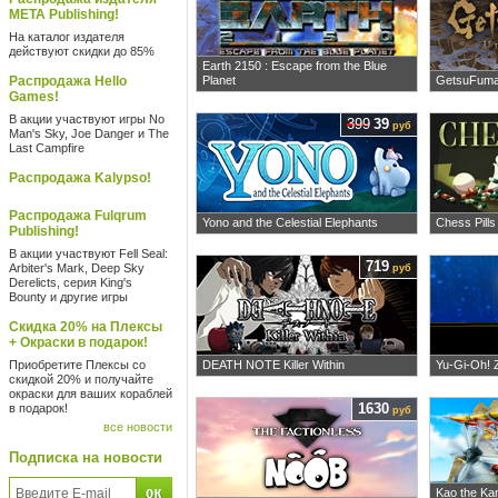
META Publishing!
На каталог издателя
действуют скидки до 85%
Earth 2150 : Escape from the Blue
Распродажа Hello
Planet
GetsuFuma
Games!
В акции участвуют игры No
399
39
руб
Man's Sky, Joe Danger и The
Last Campfire
Распродажа Kalypso!
Распродажа Fulqrum
Yono and the Celestial Elephants
Chess Pills
Publishing!
В акции участвуют Fell Seal:
719
Arbiter's Mark, Deep Sky
руб
Derelicts, серия King's
Bounty и другие игры
Скидка 20% на Плексы
+ Окраски в подарок!
Приобретите Плексы со
DEATH NOTE Killer Within
Yu-Gi-Oh! 
скидкой 20% и получайте
окраски для ваших кораблей
1630
в подарок!
руб
все новости
Подписка на новости
Kao the Ka