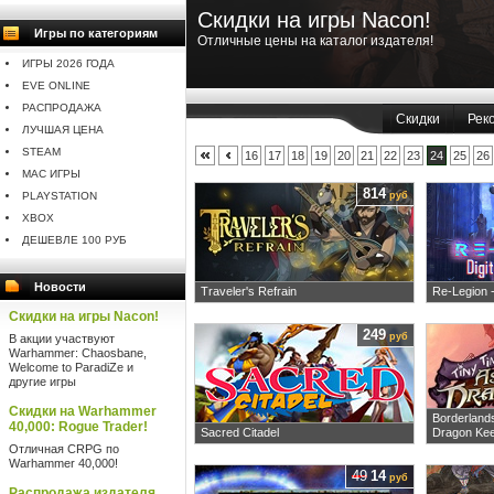
Скидки на игры Nacon!
Игры по категориям
!
Отличные цены на каталог издателя!
ИГРЫ 2026 ГОДА
EVE ONLINE
РАСПРОДАЖА
Скидки
Рек
ЛУЧШАЯ ЦЕНА
STEAM
16
17
18
19
20
21
22
23
24
25
26
MAC ИГРЫ
814
PLAYSTATION
руб
XBOX
ДЕШЕВЛЕ 100 РУБ
Новости
Traveler's Refrain
Re-Legion -
Скидки на игры Nacon!
249
руб
В акции участвуют
Warhammer: Chaosbane,
Welcome to ParadiZe и
другие игры
Скидки на Warhammer
Borderlands
40,000: Rogue Trader!
Sacred Citadel
Dragon Ke
Отличная CRPG по
Warhammer 40,000!
49
14
руб
Распродажа издателя