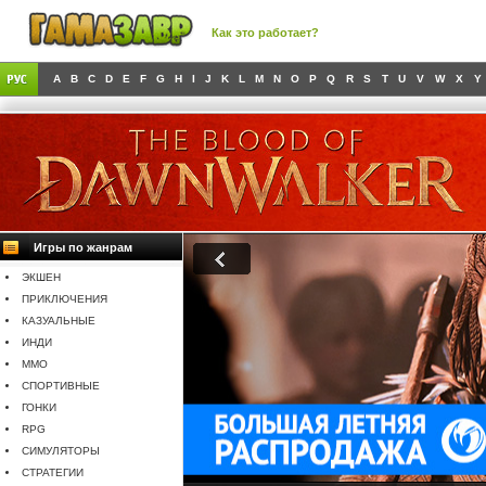
Как это работает?
A
B
C
D
E
F
G
H
I
J
K
L
M
N
O
P
Q
R
S
T
U
V
W
X
Y
Игры по жанрам
ЭКШЕН
ПРИКЛЮЧЕНИЯ
КАЗУАЛЬНЫЕ
ИНДИ
MMO
СПОРТИВНЫЕ
ГОНКИ
RPG
СИМУЛЯТОРЫ
СТРАТЕГИИ