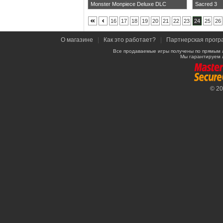
Monster Monpiece Deluxe DLC
Sacred 3
16
17
18
19
20
21
22
23
24
25
26
О магазине
|
Как это работает?
|
Партнерская прогр
Все продаваемые игры получены по прямым 
Мы гарантируем 
© 2