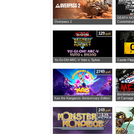
DEATH NOTE
Overpass 2
Customizati
129
руб
Yu-Gi-Oh! ARC-V Yuto v. Sylvio
Castle Flip
2749
руб
Borderland
Kao the Kangaroo: Anniversary Edition
of Carnage
249
руб