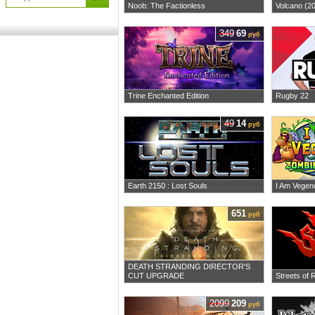
Noob: The Factionless
Volcano (20
349
69
руб
Trine Enchanted Edition
Rugby 22
49
14
руб
Earth 2150 : Lost Souls
I Am Vegen
651
руб
DEATH STRANDING DIRECTOR'S
CUT UPGRADE
Streets of 
2099
209
руб