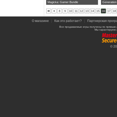
Magicka: Gamer Bundle
Generation
8
9
10
11
12
13
14
15
16
17
18
О магазине
|
Как это работает?
|
Партнерская прогр
Все продаваемые игры получены по прямым 
Мы гарантируем 
© 2