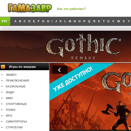
Как это работает?
A
B
C
D
E
F
G
H
I
J
K
L
M
N
O
P
Q
R
S
T
U
V
W
X
Y
Игры по жанрам
ЭКШЕН
ПРИКЛЮЧЕНИЯ
КАЗУАЛЬНЫЕ
ИНДИ
MMO
СПОРТИВНЫЕ
ГОНКИ
RPG
СИМУЛЯТОРЫ
СТРАТЕГИИ