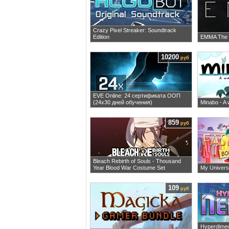
Crazy Pixel Streaker: Soundtrack
Edition
EMMA The 
10200
руб
EVE Online: 24 сертификата ООП
(24х30 дней обучения)
Minabo - A 
859
руб
Bleach Rebirth of Souls - Thousand
Year Blood War Costume Set
My Univers
109
руб
Hyperdimen