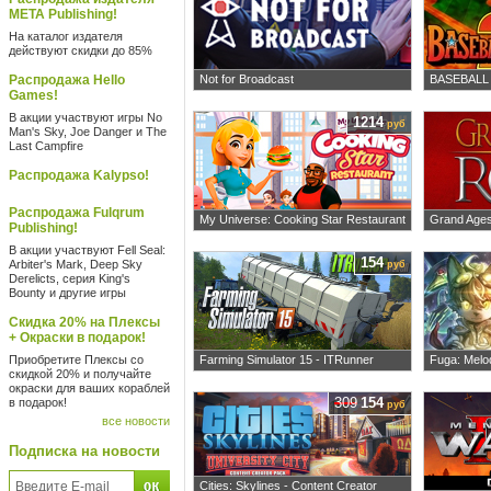
META Publishing!
На каталог издателя
действуют скидки до 85%
Распродажа Hello
Not for Broadcast
BASEBALL
Games!
В акции участвуют игры No
1214
руб
Man's Sky, Joe Danger и The
Last Campfire
Распродажа Kalypso!
Распродажа Fulqrum
My Universe: Cooking Star Restaurant
Grand Age
Publishing!
В акции участвуют Fell Seal:
154
Arbiter's Mark, Deep Sky
руб
Derelicts, серия King's
Bounty и другие игры
Скидка 20% на Плексы
+ Окраски в подарок!
Приобретите Плексы со
Farming Simulator 15 - ITRunner
Fuga: Melod
скидкой 20% и получайте
окраски для ваших кораблей
309
154
в подарок!
руб
все новости
Подписка на новости
Cities: Skylines - Content Creator