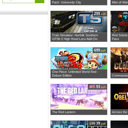
Pack: University City
Men of War 
299
руб
Train Simulator: Norfolk Southern
Red Solstic
GP38-2 High Hood Loco Add-On
Pass
699
руб
One Piece: Unlimited World Red -
Deluxe Edition
Commandos
465
93
руб
The Red Lantern
Across the
199
39
руб