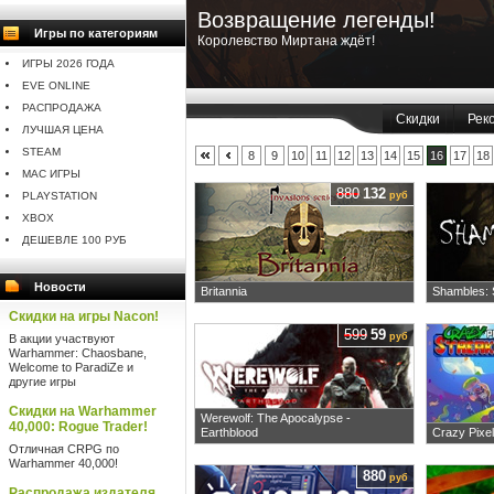
Возвращение легенды!
Игры по категориям
Королевство Миртана ждёт!
ИГРЫ 2026 ГОДА
EVE ONLINE
РАСПРОДАЖА
Скидки
Рек
ЛУЧШАЯ ЦЕНА
STEAM
8
9
10
11
12
13
14
15
16
17
18
MAC ИГРЫ
880
132
PLAYSTATION
руб
XBOX
ДЕШЕВЛЕ 100 РУБ
Новости
Britannia
Shambles: 
Скидки на игры Nacon!
599
59
руб
В акции участвуют
Warhammer: Chaosbane,
Welcome to ParadiZe и
другие игры
Скидки на Warhammer
Werewolf: The Apocalypse -
40,000: Rogue Trader!
Earthblood
Crazy Pixel
Отличная CRPG по
Warhammer 40,000!
880
руб
Распродажа издателя