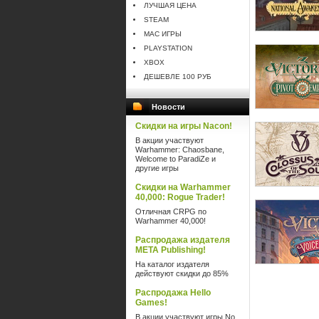
ЛУЧШАЯ ЦЕНА
STEAM
MAC ИГРЫ
PLAYSTATION
XBOX
ДЕШЕВЛЕ 100 РУБ
Новости
Скидки на игры Nacon!
В акции участвуют
Warhammer: Chaosbane,
Welcome to ParadiZe и
другие игры
Скидки на Warhammer
40,000: Rogue Trader!
Отличная CRPG по
Warhammer 40,000!
Распродажа издателя
META Publishing!
На каталог издателя
действуют скидки до 85%
Распродажа Hello
Games!
В акции участвуют игры No