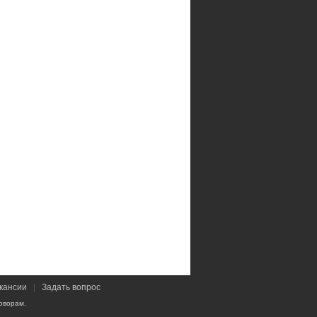
кансии
|
Задать вопрос
оворам.