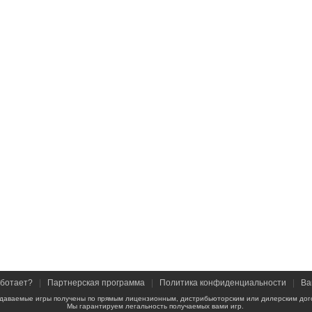
аботает?
|
Партнерская программа
|
Политика конфиденциальности
|
Ва
даваемые игры получены по прямым лицензионным, дистрибьюторским или дилерским дог
Мы гарантируем легальность получаемых вами игр.