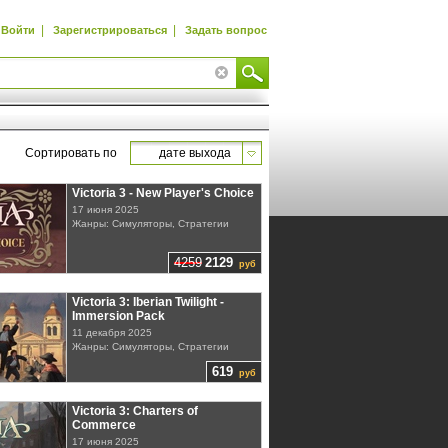
|
|
Войти
Зарегистрироваться
Задать вопрос
Сортировать по
дате выхода
Victoria 3 - New Player's Choice
17 июня 2025
Жанры: Симуляторы, Стратегии
4259
2129
руб
Victoria 3: Iberian Twilight -
Immersion Pack
11 декабря 2025
Жанры: Симуляторы, Стратегии
619
руб
Victoria 3: Charters of
Commerce
17 июня 2025