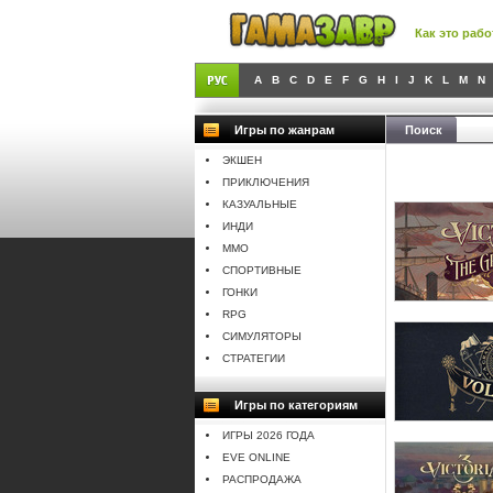
Как это рабо
A
B
C
D
E
F
G
H
I
J
K
L
M
N
Игры по жанрам
Поиск
ЭКШЕН
ПРИКЛЮЧЕНИЯ
КАЗУАЛЬНЫЕ
ИНДИ
MMO
СПОРТИВНЫЕ
ГОНКИ
RPG
СИМУЛЯТОРЫ
СТРАТЕГИИ
Игры по категориям
ИГРЫ 2026 ГОДА
EVE ONLINE
РАСПРОДАЖА