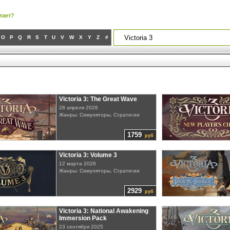
тает?
O
P
Q
R
S
T
U
V
W
X
Y
Z
#
Victoria 3: The Great Wave
28 апреля 2026
Жанры: Симуляторы, Стратегии
1759
руб
Victoria 3: Volume 3
12 марта 2026
Жанры: Симуляторы, Стратегии
2929
руб
Victoria 3: National Awakening
Immersion Pack
23 сентября 2025