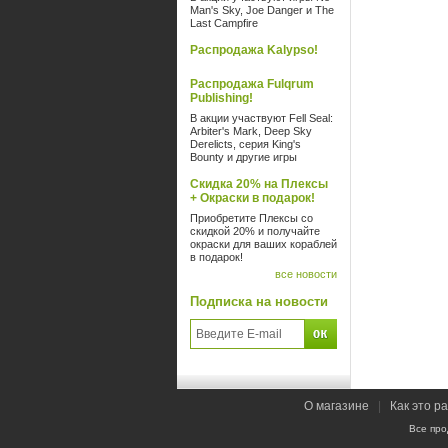
Man's Sky, Joe Danger и The
Last Campfire
Распродажа Kalypso!
Распродажа Fulqrum
Publishing!
В акции участвуют Fell Seal:
Arbiter's Mark, Deep Sky
Derelicts, серия King's
Bounty и другие игры
Скидка 20% на Плексы
+ Окраски в подарок!
Приобретите Плексы со
скидкой 20% и получайте
окраски для ваших кораблей
в подарок!
все новости
Подписка на новости
О магазине
|
Как это р
Все про