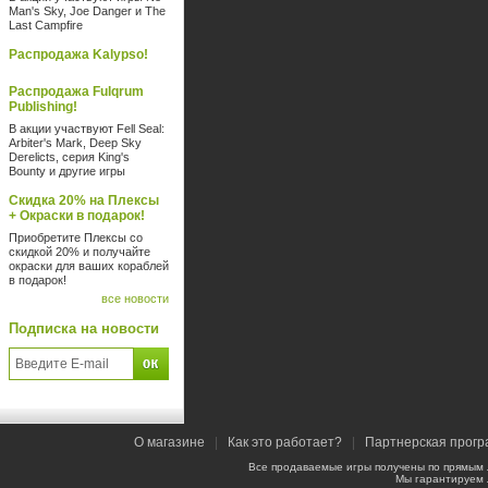
Man's Sky, Joe Danger и The
Last Campfire
Распродажа Kalypso!
Распродажа Fulqrum
Publishing!
В акции участвуют Fell Seal:
Arbiter's Mark, Deep Sky
Derelicts, серия King's
Bounty и другие игры
Скидка 20% на Плексы
+ Окраски в подарок!
Приобретите Плексы со
скидкой 20% и получайте
окраски для ваших кораблей
в подарок!
все новости
Подписка на новости
О магазине
|
Как это работает?
|
Партнерская прог
Все продаваемые игры получены по прямым
Мы гарантируем 