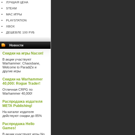
ЛУЧШАЯ ЦЕНА
STEAM
MAC ИГРЫ
PLAYSTATION
XBOX
ДЕШЕВЛЕ 100 РУБ
Новости
Скидки на игры Nacon!
В акции участвуют
Warhammer: Chaosbane,
Welcome to ParadiZe и
другие игры
Скидки на Warhammer
40,000: Rogue Trader!
Отличная CRPG по
Warhammer 40,000!
Распродажа издателя
META Publishing!
На каталог издателя
действуют скидки до 85%
Распродажа Hello
Games!
В акции участвуют игры No