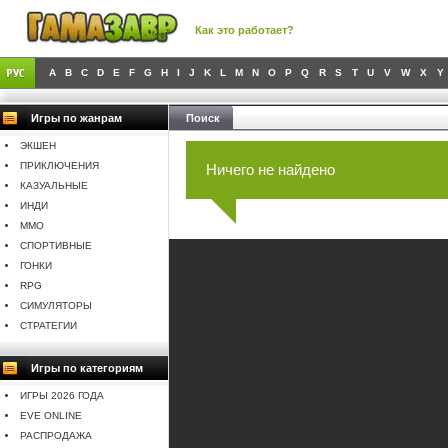
Как это работает?
A
B
C
D
E
F
G
H
I
J
K
L
M
N
O
P
Q
R
S
T
U
V
W
X
Y
Игры по жанрам
Поиск
ЭКШЕН
ПРИКЛЮЧЕНИЯ
Ничего не найдено
КАЗУАЛЬНЫЕ
ИНДИ
MMO
СПОРТИВНЫЕ
ГОНКИ
RPG
СИМУЛЯТОРЫ
СТРАТЕГИИ
Игры по категориям
ИГРЫ 2026 ГОДА
EVE ONLINE
РАСПРОДАЖА