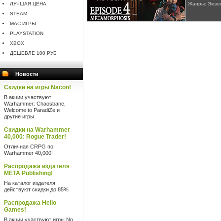
ЛУЧШАЯ ЦЕНА
Жанры: Экше
STEAM
MAC ИГРЫ
PLAYSTATION
XBOX
ДЕШЕВЛЕ 100 РУБ
Новости
Скидки на игры Nacon!
В акции участвуют
Warhammer: Chaosbane,
Welcome to ParadiZe и
другие игры
Скидки на Warhammer
40,000: Rogue Trader!
Отличная CRPG по
Warhammer 40,000!
Распродажа издателя
META Publishing!
На каталог издателя
действуют скидки до 85%
Распродажа Hello
Games!
В акции участвуют игры No