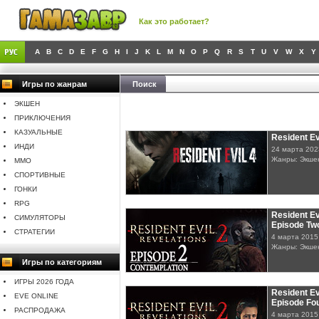
Как это работает?
A
B
C
D
E
F
G
H
I
J
K
L
M
N
O
P
Q
R
S
T
U
V
W
X
Y
Игры по жанрам
Поиск
ЭКШЕН
ПРИКЛЮЧЕНИЯ
КАЗУАЛЬНЫЕ
Resident Ev
ИНДИ
24 марта 202
Жанры: Экше
MMO
СПОРТИВНЫЕ
ГОНКИ
RPG
Resident Evi
СИМУЛЯТОРЫ
Episode Tw
СТРАТЕГИИ
4 марта 2015
Жанры: Экше
Игры по категориям
ИГРЫ 2026 ГОДА
Resident Evi
EVE ONLINE
Episode Fo
РАСПРОДАЖА
4 марта 2015