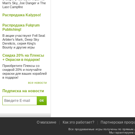
Man's Sky, Joe Danger и The
Last Campfire
Распродажа Kalypso!
Распродажа Fulqrum
Publishing!
В акции участвуют Fell Seal:
Arbiter's Mark, Deep Sky
Derelicts, серия King's
Bounty и другие игры
Скидка 20% на Плексы
+ Окраски в подарок!
Приобретите Плексы со
скидкой 20% и получайте
окраски для ваших кораблей
в подарок!
все новости
Подписка на новости
О магазине
|
Как это работает?
|
Партнерская прогр
Все продаваемые игры получены по прямым 
Мы гарантируем 