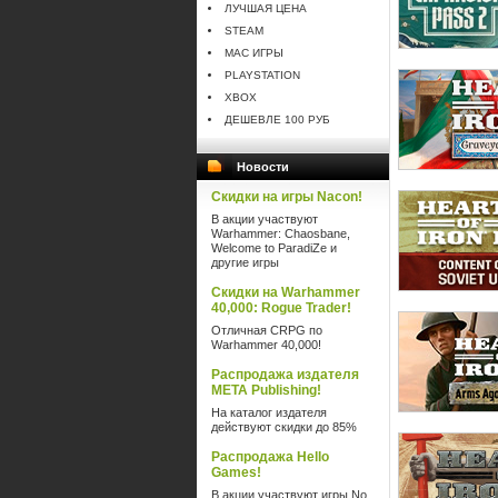
ЛУЧШАЯ ЦЕНА
STEAM
MAC ИГРЫ
PLAYSTATION
XBOX
ДЕШЕВЛЕ 100 РУБ
Новости
Скидки на игры Nacon!
В акции участвуют
Warhammer: Chaosbane,
Welcome to ParadiZe и
другие игры
Скидки на Warhammer
40,000: Rogue Trader!
Отличная CRPG по
Warhammer 40,000!
Распродажа издателя
META Publishing!
На каталог издателя
действуют скидки до 85%
Распродажа Hello
Games!
В акции участвуют игры No