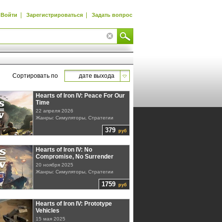
|
|
Войти
Зарегистрироваться
Задать вопрос
Сортировать по
дате выхода
Hearts of Iron IV: Peace For Our
Time
22 апреля 2026
Жанры: Симуляторы, Стратегии
379
руб
Hearts of Iron IV: No
Compromise, No Surrender
20 ноября 2025
Жанры: Симуляторы, Стратегии
1759
руб
Hearts of Iron IV: Prototype
Vehicles
15 мая 2025