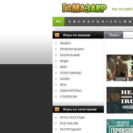
Как это рабо
A
B
C
D
E
F
G
H
I
J
K
L
M
N
Игры по жанрам
Поиск
ЭКШЕН
ПРИКЛЮЧЕНИЯ
КАЗУАЛЬНЫЕ
ИНДИ
MMO
СПОРТИВНЫЕ
ГОНКИ
RPG
СИМУЛЯТОРЫ
СТРАТЕГИИ
Игры по категориям
ИГРЫ 2026 ГОДА
EVE ONLINE
РАСПРОДАЖА