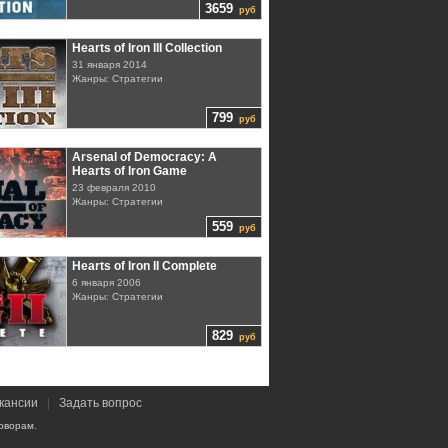
3659
руб
Hearts of Iron III Collection
31 января 2014
Жанры: Стратегии
799
руб
Arsenal of Democracy: A
Hearts of Iron Game
23 февраля 2010
Жанры: Стратегии
559
руб
Hearts of Iron II Complete
6 января 2006
Жанры: Стратегии
829
руб
кансии
|
Задать вопрос
оворам.