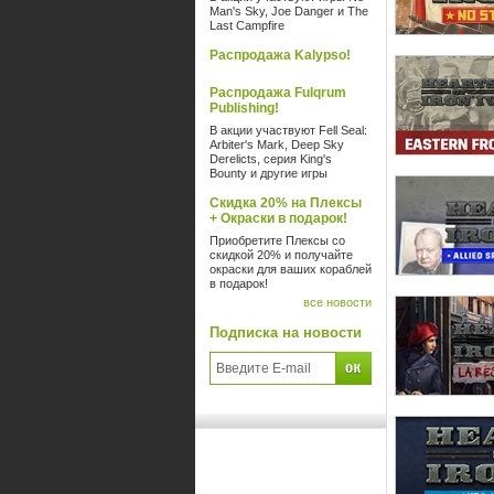
Man's Sky, Joe Danger и The
Last Campfire
Распродажа Kalypso!
Распродажа Fulqrum
Publishing!
В акции участвуют Fell Seal:
Arbiter's Mark, Deep Sky
Derelicts, серия King's
Bounty и другие игры
Скидка 20% на Плексы
+ Окраски в подарок!
Приобретите Плексы со
скидкой 20% и получайте
окраски для ваших кораблей
в подарок!
все новости
Подписка на новости