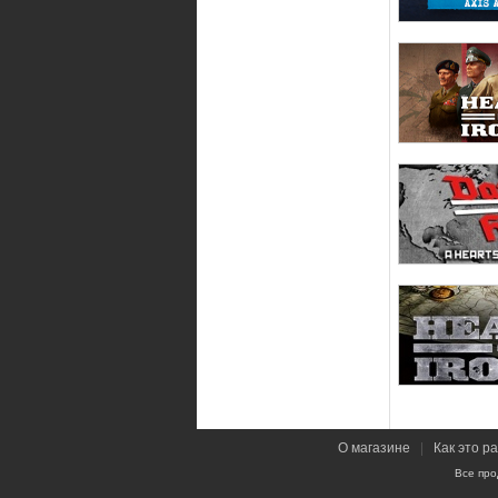
О магазине
|
Как это р
Все про