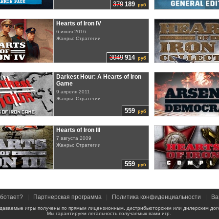
379
189
руб
Hearts of Iron IV
6 июня 2016
Жанры: Стратегии
3049
914
руб
Darkest Hour: A Hearts of Iron
Game
9 апреля 2011
Жанры: Стратегии
559
руб
Hearts of Iron III
7 августа 2009
Жанры: Стратегии
559
руб
аботает?
|
Партнерская программа
|
Политика конфиденциальности
|
Ва
даваемые игры получены по прямым лицензионным, дистрибьюторским или дилерским дог
Мы гарантируем легальность получаемых вами игр.