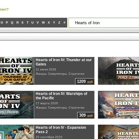
тает?
O
P
Q
R
S
T
U
V
W
X
Y
Z
#
Hearts of Iron IV: Thunder at our
Gates
11 июня 2026
Жанры: Симуляторы, Стратегии
1209
руб
Hearts of Iron IV: Warships of
the Pacific
17 марта 2026
Жанры: Симуляторы, Стратегии
309
руб
Hearts of Iron IV - Expansion
Pass 2
25 сентября 2025