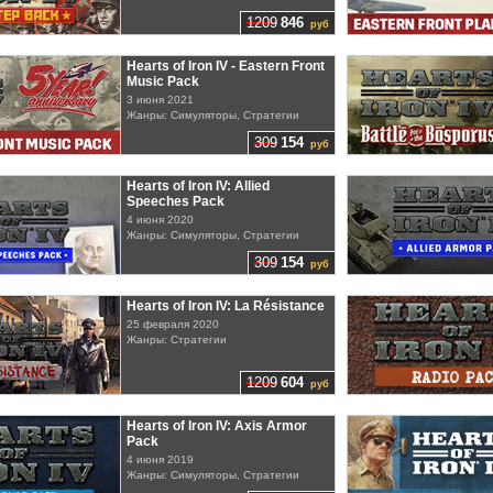
1209
846
руб
Hearts of Iron IV - Eastern Front
Music Pack
3 июня 2021
Жанры: Симуляторы, Стратегии
309
154
руб
Hearts of Iron IV: Allied
Speeches Pack
4 июня 2020
Жанры: Симуляторы, Стратегии
309
154
руб
Hearts of Iron IV: La Résistance
25 февраля 2020
Жанры: Стратегии
1209
604
руб
Hearts of Iron IV: Axis Armor
Pack
4 июня 2019
Жанры: Симуляторы, Стратегии