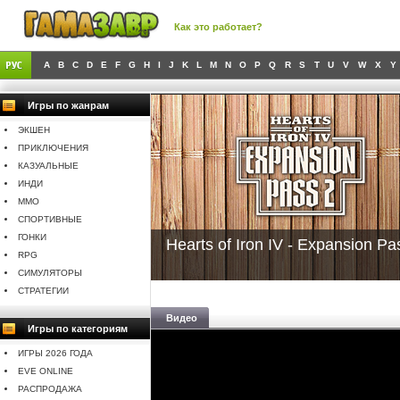
Как это работает?
A
B
C
D
E
F
G
H
I
J
K
L
M
N
O
P
Q
R
S
T
U
V
W
X
Y
Игры по жанрам
ЭКШЕН
ПРИКЛЮЧЕНИЯ
КАЗУАЛЬНЫЕ
ИНДИ
MMO
СПОРТИВНЫЕ
ГОНКИ
Hearts of Iron IV - Expansion Pa
RPG
СИМУЛЯТОРЫ
СТРАТЕГИИ
Видео
Игры по категориям
ИГРЫ 2026 ГОДА
EVE ONLINE
РАСПРОДАЖА