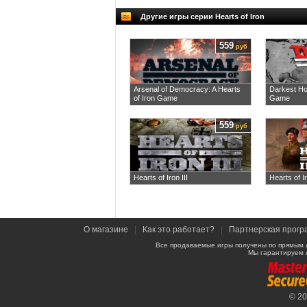
Другие игры серии Hearts of Iron
559
руб
Arsenal of Democracy: A Hearts
Darkest Hou
of Iron Game
Game
559
руб
Hearts of Iron III
Hearts of I
О магазине
|
Как это работает?
|
Партнерская прогр
Все продаваемые игры получены по прямым 
Мы гарантируем 
© 2