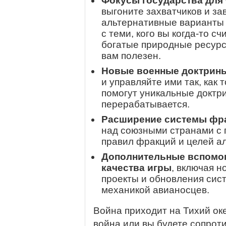
Фокусы государства для
выгоните захватчиков и за
альтернативные варианты 
с теми, кого вы когда-то с
богатые природные ресурсы
вам полезен.
Новые военные доктрин
и управляйте ими так, как
помогут уникальные доктр
перерабатывается.
Расширение системы фр
над союзными странами с
правил фракций и целей а
Дополнительные вспомо
качества игры
, включая 
проекты и обновления сис
механикой авианосцев.
Война приходит на Тихий оке
война или вы будете сопрот