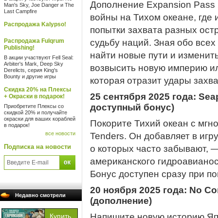
Дополнение Expansion Pass 
Man's Sky, Joe Danger и The
Last Campfire
войны на Тихом океане, где
Распродажа Kalypso!
попытки захвата разных ос
Распродажа Fulqrum
судьбу наций. Зная обо все
Publishing!
найти новые пути и изменит
В акции участвуют Fell Seal:
Arbiter's Mark, Deep Sky
возвысить новую империю и
Derelicts, серия King's
Bounty и другие игры
которая отразит удары захва
Скидка 20% на Плексы
25 сентября 2025 года: Sea
+ Окраски в подарок!
доступный бонус)
Приобретите Плексы со
скидкой 20% и получайте
окраски для ваших кораблей
Покорите Тихий океан с мгн
в подарок!
все новости
Tenders. Он добавляет в игр
Подписка на новости
о которых часто забывают, —
американского гидроавианос
Бонус доступен сразу при по
20 ноября 2025 года: No C
Недавно смотрели
(дополнение)
Напишите новую историю Япо