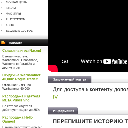
ЛУЧШАЯ ЦЕНА
STEAM
MAC ИГРЫ
PLAYSTATION
XBOX
ДЕШЕВЛЕ 100 РУБ
Новости
Скидки на игры Nacon!
В акции участвуют
Warhammer: Chaosbane,
Welcome to ParadiZe и
другие игры
Скидки на Warhammer
40,000: Rogue Trader!
Загружаемый контент
Отличная CRPG по
Для доступа к контенту доп
Warhammer 40,000!
IV
Распродажа издателя
META Publishing!
На каталог издателя
действуют скидки до 85%
Информация
Распродажа Hello
ПЕРЕПИШИТЕ ИСТОРИЮ Т
Games!
В акции участвуют игры No