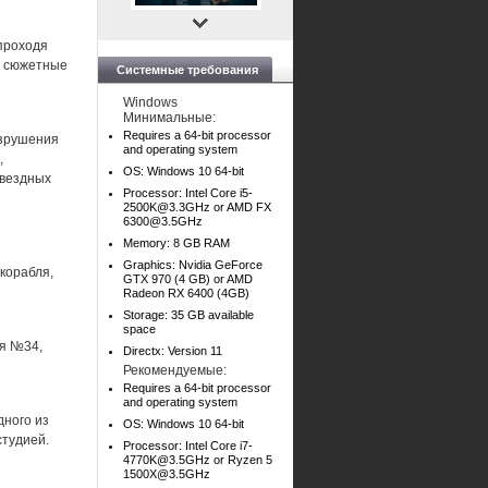
проходя
е сюжетные
Системные требования
Windows
Минимальные:
Requires a 64-bit processor
азрушения
and operating system
,
OS: Windows 10 64-bit
звездных
Processor: Intel Core
i5-
2500K@3.3GHz
or AMD FX
6300@3.5GHz
Memory: 8 GB RAM
Graphics: Nvidia GeForce
корабля,
GTX 970 (4 GB) or AMD
Radeon RX 6400 (4GB)
Storage: 35 GB available
space
я №34,
Directx: Version 11
Рекомендуемые:
Requires a 64-bit processor
and operating system
дного из
OS: Windows 10 64-bit
студией.
Processor: Intel Core
i7-
4770K@3.5GHz
or Ryzen 5
1500X@3.5GHz