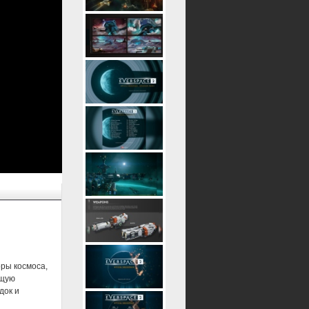
оры космоса,
ющую
док и