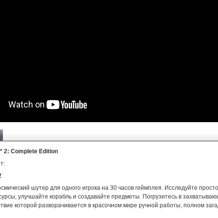
: Complete Edition
т:
2
смический шутер для одного игрока на 30 часов геймплея. Исследуйте прост
сурсы, улучшайте корабль и создавайте предметы. Погрузитесь в захватыва
твие которой разворачивается в красочном мире ручной работы, полном зага