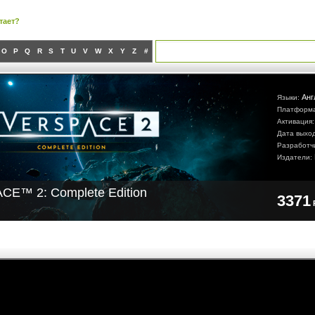
тает?
O
P
Q
R
S
T
U
V
W
X
Y
Z
#
Анг
Языки:
Платформ
Активация
Дата выхо
Разработч
Издатели:
E™ 2: Complete Edition
3371