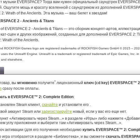
ет музыки EVERSPACE? Тогда вам нужен официальный саундтрек EVERSPACE
й. Ощутите мощь и красоту вселенной с саундтреком из дополнений EVERSPAC
: Wrath of the Ancients. Эта музыка — ваш билет к звездам!
ERSPACE 2 - Ancients & Titans
t of EVERSPACE 2 - Ancients & Titans — это сборник концепт-артов, иллюстрац
 кат-сцен и других изображений, созданных для дополнений EVERSPACE 2: Ti
Wrath of the Ancients.
nd ROCKFISH Games logo are registered trademarks of ROCKFISH Games GmbH © 2015 – 202
s the Unreal® Engine. Unreal® is a trademark or registered trademark of Epic Games, Inc. in 
a and elsewhere.
*
товар, вы
мгновенно
получите
лицензионный
ключ (cd key) EVERSPACE™ 2
m
сразу после оплаты.
рать в EVERSPACE™ 2: Complete Edition
:
тановлен Steam клиент,
скачайте
и установите его .
свой аккаунт Steam или
зарегистрируйте
новый, если у вас его еще нет.
ункт «Активировать через Steam...» в разделе «Игры» либо нажмите «Добавит
ем углу приложения и выберите там «Активировать через Steam...».
юч активации (для его получения необходимо
купить EVERSPACE™ 2: Complet
о игра отобразится в разделе «Библиотека», и вы сможете
скачать EVERSPA