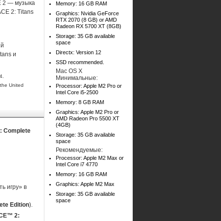
 2 — музыка
Memory: 16 GB RAM
E 2: Titans
Graphics: Nvidia GeForce
RTX 2070 (8 GB) or AMD
Radeon RX 5700 XT (8GB)
Storage: 35 GB available
space
ий
Directx: Version 12
tans и
SSD recommended.
Mac OS X
4.
Минимальные:
the United
Processor: Apple M2 Pro or
Intel Core i5-2500
Memory: 8 GB RAM
Graphics: Apple M2 Pro or
AMD Radeon Pro 5500 XT
(4GB)
: Complete
Storage: 35 GB available
space
Рекомендуемые:
Processor: Apple M2 Max or
Intel Core i7 4770
Memory: 16 GB RAM
Graphics: Apple M2 Max
ь игру» в
Storage: 35 GB available
space
e Edition
).
CE™ 2: