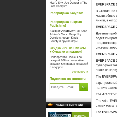
Man's Sky, Joe Danger и The
EVERSPACE 2:
Last Campfire
В Скопление 
Распродажа Kalypso!
масштабные и
линии, в кот
Распродажа Fulqrum
Publishing!
EVERSPACE 2:
В акции участвуют Fell Seal:
Древние проб
Arbiter's Mark, Deep Sky
Derelicts, серия King's
ведет к мирам
Bounty и другие игры
продолжающем
системы, нов
Скидка 20% на Плексы
+ Окраски в подарок!
EVERSPACE 2:
Приобретите Плексы со
скидкой 20% и получайте
EVERSPACE 2 
окраски для ваших кораблей
суперфанатов 
в подарок!
знаки на корп
все новости
The EVERSPAC
Подписка на новости
Официальный 
полную зажиг
The Art of E
The Art of E
Недавно смотрели
самых масшта
The EVERSPACE