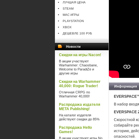
ЛУЧШАЯ ЦЕНА
STEAM
MAC ИГРЫ
PLAYSTATION
XBOX
ДЕШЕВЛЕ 100 РУБ
Новости
Скидки на игры Nacon!
В акции участвуют
Warhammer: Chaosbane,
Welcome to ParadiZe и
другие игры
Скидки на Warhammer
40,000: Rogue Trader!
Информация
Отличная CRPG по
Warhammer 40,000!
EVERSPACE™ 2
В набор входя
Распродажа издателя
META Publishing!
EVERSPACE 
На каталог издателя
действуют скидки до 85%
Скоростной ко
собирайте ре
Распродажа Hello
историю, дейс
Games!
опасностей.
В акции участвуют игры No