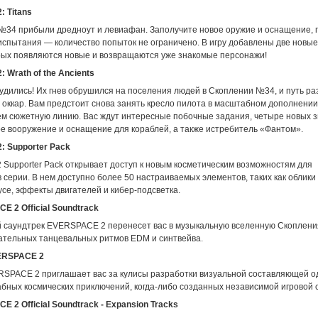
 Titans
№34 прибыли дредноут и левиафан. Заполучите новое оружие и оснащение, 
спытания — количество попыток не ограничено. В игру добавлены две новы
орых появляются новые и возвращаются уже знакомые персонажи!
 Wrath of the Ancients
удились! Их гнев обрушился на поселения людей в Скоплении №34, и путь р
 оккар. Вам предстоит снова занять кресло пилота в масштабном дополнении
 сюжетную линию. Вас ждут интересные побочные задания, четыре новых 
ое вооружение и оснащение для кораблей, а также истребитель «Фантом».
 Supporter Pack
Supporter Pack открывает доступ к новым косметическим возможностям для
серии. В нем доступно более 50 настраиваемых элементов, таких как облики 
усе, эффекты двигателей и кибер-подсветка.
E 2 Official Soundtrack
саундтрек EVERSPACE 2 перенесет вас в музыкальную вселенную Скоплени
ательных танцевальных ритмов EDM и синтвейва.
VERSPACE 2
VERSPACE 2 приглашает вас за кулисы разработки визуальной составляющей о
бных космических приключений, когда-либо созданных независимой игровой 
 2 Official Soundtrack - Expansion Tracks