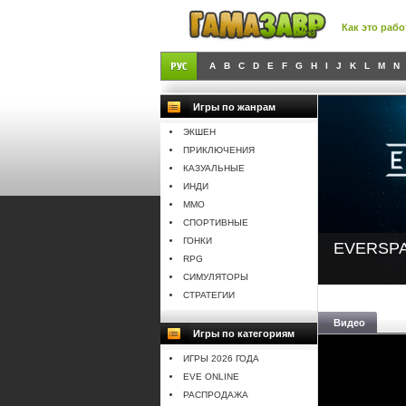
Как это рабо
A
B
C
D
E
F
G
H
I
J
K
L
M
N
Игры по жанрам
ЭКШЕН
ПРИКЛЮЧЕНИЯ
КАЗУАЛЬНЫЕ
ИНДИ
MMO
СПОРТИВНЫЕ
ГОНКИ
EVERSPAC
RPG
СИМУЛЯТОРЫ
СТРАТЕГИИ
Видео
Игры по категориям
ИГРЫ 2026 ГОДА
EVE ONLINE
РАСПРОДАЖА