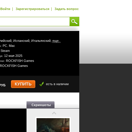
|
|
Войти
Зарегистрироваться
Задать вопрос
лийский,
Испанский,
Итальянский,
еще..
PC
Mac
а:
,
Steam
:
12 мая 2025
да:
ROCKFISH Games
ики:
ROCKFISH Games
КУПИТЬ
есть в наличии
РУБ
Скриншоты