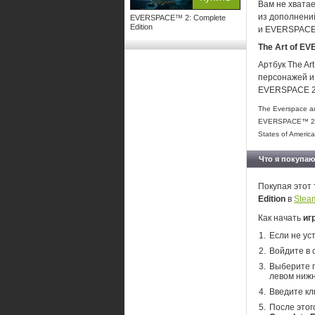
Вам не хвата
из дополнени
EVERSPACE™ 2: Complete
Edition
и EVERSPACE 2
The Art of EV
Артбук The Ar
персонажей и
EVERSPACE 2: 
The Everspace a
EVERSPACE™ 2 use
States of Americ
Что я покупаю
Покупая этот 
Edition
в
Stea
Как начать
иг
Если не ус
Войдите в 
Выберите п
левом нижн
Введите кл
После этог