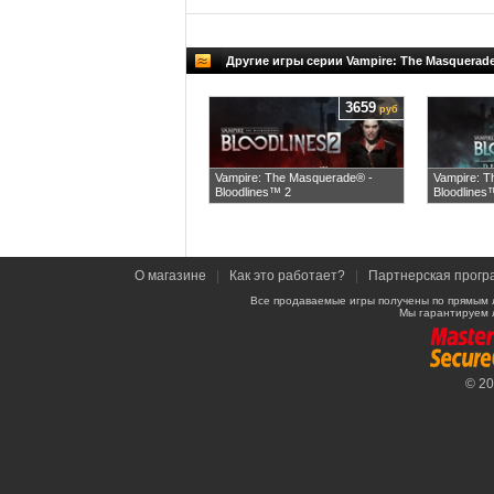
Другие игры серии Vampire: The Masquerad
3659
руб
Vampire: The Masquerade® -
Vampire: T
Bloodlines™ 2
Bloodlines™
О магазине
|
Как это работает?
|
Партнерская прогр
Все продаваемые игры получены по прямым 
Мы гарантируем 
© 2