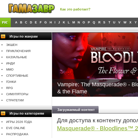
Как это работает?
A
B
C
D
E
F
G
H
I
J
K
L
M
N
O
P
Q
R
S
T
U
V
W
X
Y
Игры по жанрам
ЭКШЕН
ПРИКЛЮЧЕНИЯ
КАЗУАЛЬНЫЕ
ИНДИ
MMO
СПОРТИВНЫЕ
ГОНКИ
Vampire: The Masquerade® - Bl
RPG
& the Flame
СИМУЛЯТОРЫ
СТРАТЕГИИ
Загружаемый контент
Игры по категориям
Для доступа к контенту доп
ИГРЫ 2026 ГОДА
Masquerade® - Bloodlines™ 
EVE ONLINE
РАСПРОДАЖА