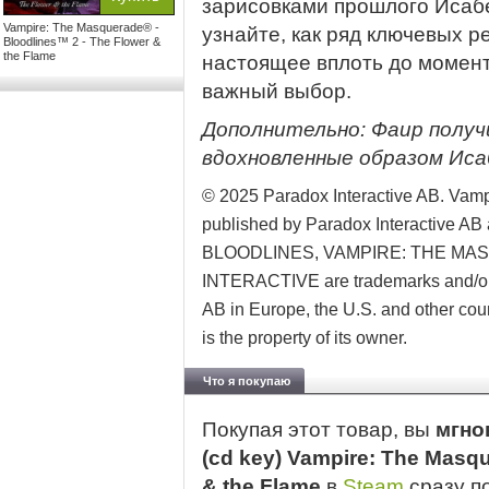
зарисовками прошлого Исабе
Vampire: The Masquerade® -
узнайте, как ряд ключевых 
Bloodlines™ 2 - The Flower &
the Flame
настоящее вплоть до момент
важный выбор.
Дополнительно: Фаир получ
вдохновленные образом Иса
© 2025 Paradox Interactive AB. Vamp
published by Paradox Interactive A
BLOODLINES, VAMPIRE: THE MA
INTERACTIVE are trademarks and/or r
AB in Europe, the U.S. and other coun
is the property of its owner.
Что я покупаю
Покупая этот товар, вы
мгно
(cd key) Vampire: The Masqu
& the Flame
в
Steam
сразу п