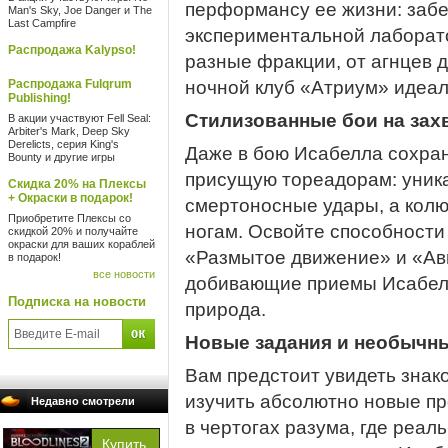
перформансу ее жизни: забе
Man's Sky, Joe Danger и The
Last Campfire
экспериментальной лаборат
Распродажа Kalypso!
разные фракции, от агнцев 
Распродажа Fulqrum
ночной клуб «Атриум» идеал
Publishing!
Стилизованные бои на за
В акции участвуют Fell Seal:
Arbiter's Mark, Deep Sky
Derelicts, серия King's
Даже в бою Исабелла сохран
Bounty и другие игры
присущую тореадорам: уник
Скидка 20% на Плексы
+ Окраски в подарок!
смертоносные удары, а колюч
Приобретите Плексы со
ногам. Освойте способности 
скидкой 20% и получайте
окраски для ваших кораблей
«Размытое движение» и «Авг
в подарок!
все новости
добивающие приемы Исабелл
Подписка на новости
природа.
Новые задания и необычн
Вам предстоит увидеть знак
изучить абсолютно новые пр
Недавно смотрели
в чертогах разума, где реал