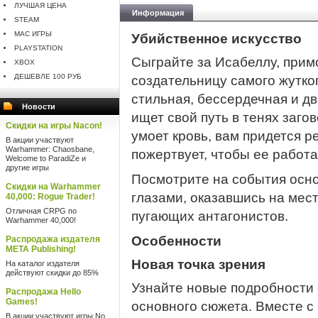
ЛУЧШАЯ ЦЕНА
Информация
STEAM
MAC ИГРЫ
Убийственное искусство
PLAYSTATION
Сыграйте за Исабеллу, прим
XBOX
ДЕШЕВЛЕ 100 РУБ
создательницу самого жутко
стильная, бессердечная и 
Новости
ищет свой путь в тенях заго
Скидки на игры Nacon!
умоет кровь, вам придется р
В акции участвуют
Warhammer: Chaosbane,
пожертвует, чтобы ее работа
Welcome to ParadiZe и
другие игры
Посмотрите на события осно
Скидки на Warhammer
глазами, оказавшись на мес
40,000: Rogue Trader!
Отличная CRPG по
пугающих антагонистов.
Warhammer 40,000!
Особенности
Распродажа издателя
META Publishing!
Новая точка зрения
На каталог издателя
действуют скидки до 85%
Узнайте новые подробности 
Распродажа Hello
Games!
основного сюжета. Вместе с
В акции участвуют игры No