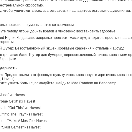
овь павших врагов, чтобы остаться в живых, и поддерживайте себя в состоя
экстремальной скоростью.
у, чтобы уничтожить всех врагов разом, и насладитесь острыми ощущениями.
вье постепенно уменьшается со временем.
сьте голову, чтобы добить врагов и мгновенно восстановить здоровье.
od High»: Когда ваше здоровье превысит максимум, впадите в ярость и насла
коростью.
 шутер: Безостановочный экшен, кровавые сражения и стильный абсурд.
 кровавая баня: Шутер для бумеров, переосмысленный с использованием яр
 графики.
одарность
: Предоставили всю фоновую музыку, использованную в игре (использованн
 Havest).
тите узнать больше, пожалуйста, найдите Mad Random на Bandcamp.
Clash" из Havest
Come Get it" из Havest
ath: "Got This" из Havest
: "Into The Fray" из Havest
on: "Make A Mess" из Havest
 "Skull Games" из Havest