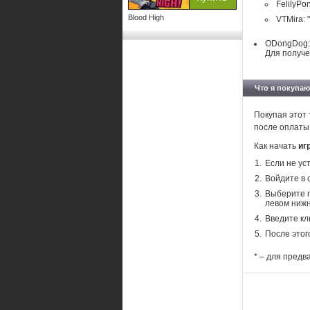
FelilyPo
Blood High
VTMira: 
ODongDog:
Для получе
Что я покупаю
Покупая этот 
после оплаты
Как начать
иг
Если не ус
Войдите в 
Выберите п
левом нижн
Введите кл
После этог
* – для предв