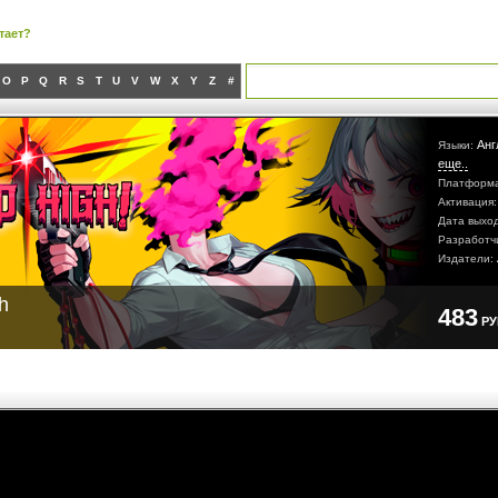
тает?
O
P
Q
R
S
T
U
V
W
X
Y
Z
#
Анг
Языки:
еще..
Платформ
Активация
Дата выхо
Разработч
Издатели:
h
483
Р