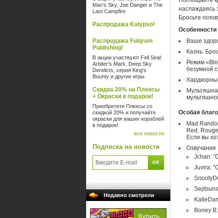
Поглощайте кр
Man's Sky, Joe Danger и The
наслаждаясь 
Last Campfire
Бросьте голов
Распродажа Kalypso!
Особенности
Распродажа Fulqrum
Ваше здоро
Publishing!
Казнь: Бро
В акции участвуют Fell Seal:
Режим «Blo
Arbiter's Mark, Deep Sky
безумной с
Derelicts, серия King's
Bounty и другие игры
Хардкорный
Скидка 20% на Плексы
Мультяшная
+ Окраски в подарок!
мультяшной
Приобретите Плексы со
Особая благ
скидкой 20% и получайте
окраски для ваших кораблей
Mad Random
в подарок!
Red, Rouge,
все новости
Если вы хо
Подписка на новости
Озвучание
Jchan: "
Juvira: "
SnootyDe
Sejitsuna
Недавно смотрели
KatieDam
Boney B: