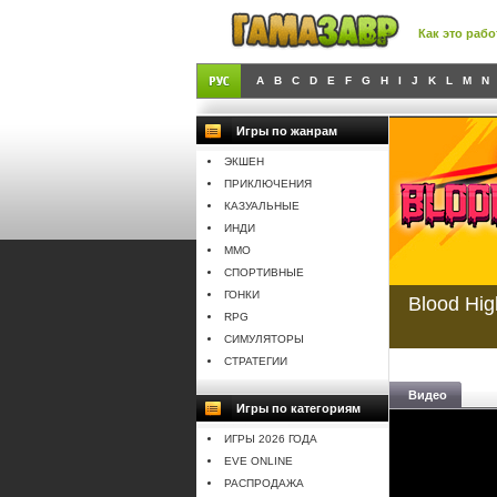
Как это рабо
A
B
C
D
E
F
G
H
I
J
K
L
M
N
Игры по жанрам
ЭКШЕН
ПРИКЛЮЧЕНИЯ
КАЗУАЛЬНЫЕ
ИНДИ
MMO
СПОРТИВНЫЕ
ГОНКИ
Blood Hig
RPG
СИМУЛЯТОРЫ
СТРАТЕГИИ
Видео
Игры по категориям
ИГРЫ 2026 ГОДА
EVE ONLINE
РАСПРОДАЖА