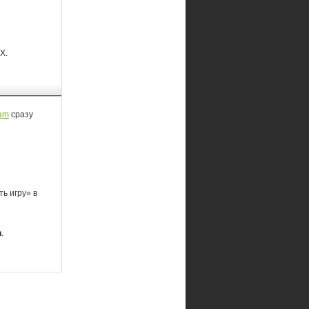
X.
am
сразу
ь игру» в
h
.