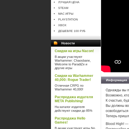
ЛУЧШАЯ ЦЕНА
STEAM
MAC ИГРЫ
PLAYSTATION
XBOX
ДЕШЕВЛЕ 100 РУБ
Новости
Скидки на игры Nacon!
В акции участвуют
Warhammer: Chaosbane,
Welcome to ParadiZe и
другие игры
Скидки на Warhammer
40,000: Rogue Trader!
Информация
Отличная CRPG по
Warhammer 40,000!
Однажды вы п
Возможно, кто
Распродажа издателя
К счастью, бу
META Publishing!
Вы должны вос
На каталог издателя
действуют скидки до 85%
освободиться 
Теперь пришл
Распродажа Hello
Games!
Blood High! —
В акции участвуют игры No