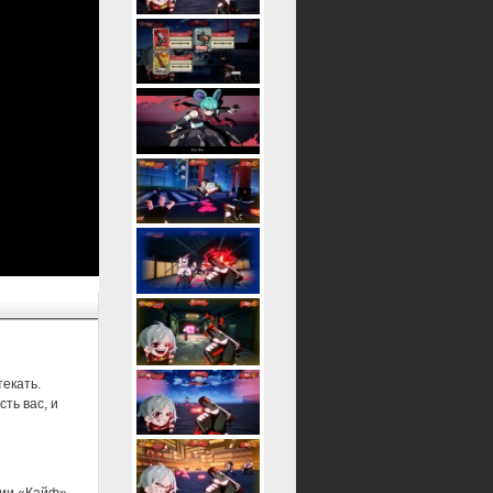
текать.
ть вас, и