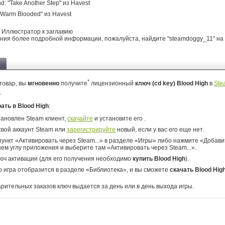
nd: "Take Another Step" из Havest
"Warm Blooded" из Havest
 Иллюстратор к заглавию
ния более подробной информации, пожалуйста, найдите "steamdoggy_11" на 
*
товар, вы
мгновенно
получите
лицензионный
ключ (cd key) Blood High
в
Ste
.
рать в Blood High
:
тановлен Steam клиент,
скачайте
и установите его .
свой аккаунт Steam или
зарегистрируйте
новый, если у вас его еще нет.
ункт «Активировать через Steam...» в разделе «Игры» либо нажмите «Добавит
ем углу приложения и выберите там «Активировать через Steam...».
юч активации (для его получения необходимо
купить Blood High
).
о игра отобразится в разделе «Библиотека», и вы сможете
скачать Blood Hig
арительных заказов ключ выдается за день или в день выхода игры.