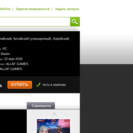
|
|
Войти
Зарегистрироваться
Задать вопрос
лийский,
Китайский (упрощенный),
Корейский,
PC
а:
Steam
:
22 мая 2026
да:
ALLAF GAMES
ики:
ALLAF GAMES
КУПИТЬ
есть в наличии
УБ
Скриншоты