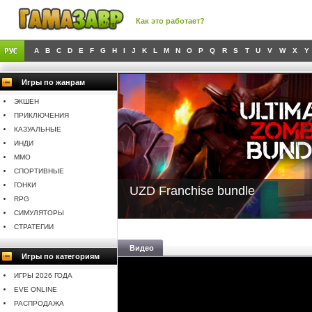
Как это работает?
A
B
C
D
E
F
G
H
I
J
K
L
M
N
O
P
Q
R
S
T
U
V
W
X
Y
Игры по жанрам
ЭКШЕН
ПРИКЛЮЧЕНИЯ
КАЗУАЛЬНЫЕ
ИНДИ
MMO
СПОРТИВНЫЕ
ГОНКИ
UZD Franchise bundle
RPG
СИМУЛЯТОРЫ
СТРАТЕГИИ
Видео
Игры по категориям
ИГРЫ 2026 ГОДА
EVE ONLINE
РАСПРОДАЖА