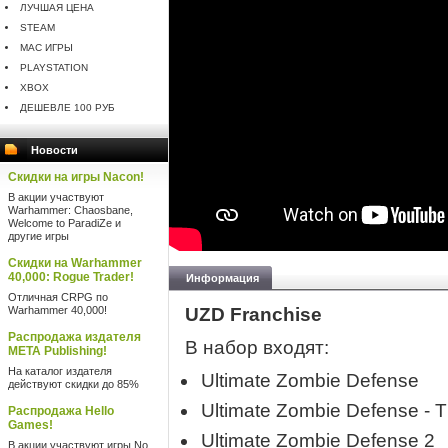
ЛУЧШАЯ ЦЕНА
STEAM
MAC ИГРЫ
PLAYSTATION
XBOX
ДЕШЕВЛЕ 100 РУБ
Новости
Скидки на игры Nacon!
В акции участвуют
Warhammer: Chaosbane,
Welcome to ParadiZe и
другие игры
Скидки на Warhammer
40,000: Rogue Trader!
Информация
Отличная CRPG по
Warhammer 40,000!
UZD Franchise
Распродажа издателя
В набор входят:
META Publishing!
На каталог издателя
Ultimate Zombie Defense
действуют скидки до 85%
Ultimate Zombie Defense - 
Распродажа Hello
Games!
Ultimate Zombie Defense 2
В акции участвуют игры No