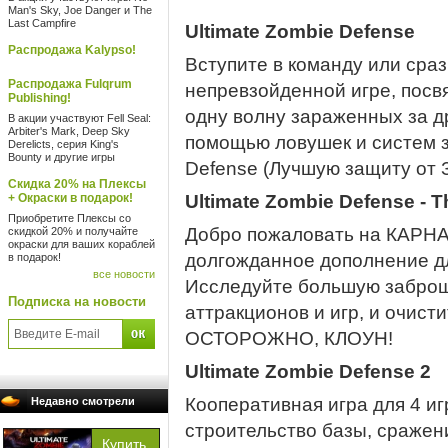
Man's Sky, Joe Danger и The
Last Campfire
Ultimate Zombie Defense
Распродажа Kalypso!
Вступите в команду или сраз
Распродажа Fulqrum
непревзойденной игре, посв
Publishing!
одну волну зараженных за д
В акции участвуют Fell Seal:
Arbiter's Mark, Deep Sky
помощью ловушек и систем з
Derelicts, серия King's
Bounty и другие игры
Defense (Лучшую защиту от 
Скидка 20% на Плексы
+ Окраски в подарок!
Ultimate Zombie Defense - T
Приобретите Плексы со
Добро пожаловать на КАРНА
скидкой 20% и получайте
окраски для ваших кораблей
долгожданное дополнение 
в подарок!
все новости
Исследуйте большую заброш
Подписка на новости
аттракционов и игр, и очисти
ОСТОРОЖНО, КЛОУН!
Ultimate Zombie Defense 2
Кооперативная игра для 4 иг
Недавно смотрели
строительство базы, сражен