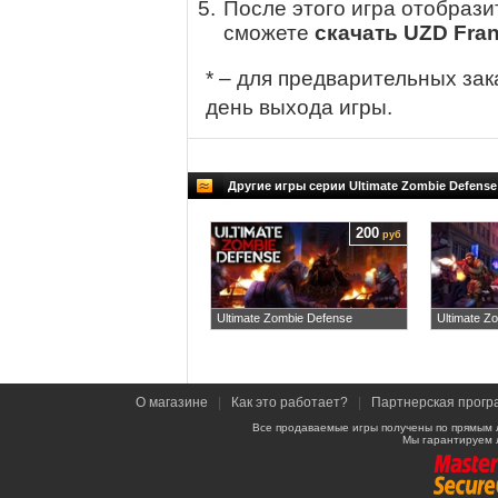
После этого игра отобрази
сможете
скачать UZD Fran
* – для предварительных зак
день выхода игры.
Другие игры серии Ultimate Zombie Defense
200
руб
Ultimate Zombie Defense
Ultimate Z
О магазине
|
Как это работает?
|
Партнерская прогр
Все продаваемые игры получены по прямым 
Мы гарантируем 