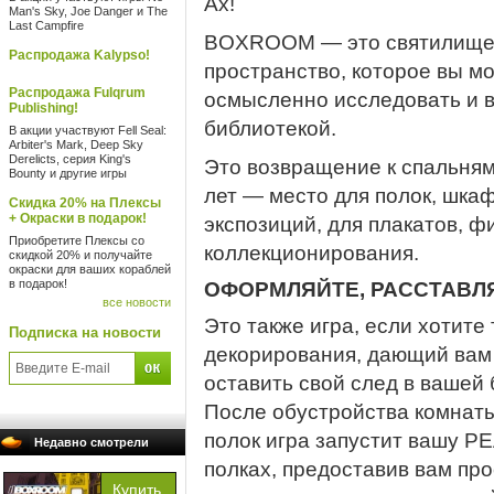
Ах!
Man's Sky, Joe Danger и The
Last Campfire
BOXROOM — это святилище в
Распродажа Kalypso!
пространство, которое вы мо
Распродажа Fulqrum
осмысленно исследовать и в
Publishing!
библиотекой.
В акции участвуют Fell Seal:
Arbiter's Mark, Deep Sky
Derelicts, серия King's
Это возвращение к спальня
Bounty и другие игры
лет — место для полок, шка
Скидка 20% на Плексы
+ Окраски в подарок!
экспозиций, для плакатов, ф
Приобретите Плексы со
коллекционирования.
скидкой 20% и получайте
окраски для ваших кораблей
в подарок!
ОФОРМЛЯЙТЕ, РАССТАВЛ
все новости
Это также игра, если хотите 
Подписка на новости
декорирования, дающий вам 
оставить свой след в вашей 
После обустройства комнат
полок игра запустит вашу 
Недавно смотрели
полках, предоставив вам пр