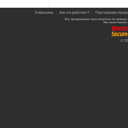
О магазине
|
Как это работает?
|
Партнерская прогр
Все продаваемые игры получены по прямым 
Мы гарантируем 
© 2