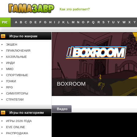
Как это работает?
A
B
C
D
E
F
G
H
I
J
K
L
M
N
O
P
Q
R
S
T
U
V
W
X
Y
Игры по жанрам
ЭКШЕН
ПРИКЛЮЧЕНИЯ
КАЗУАЛЬНЫЕ
ИНДИ
MMO
СПОРТИВНЫЕ
ГОНКИ
BOXROOM
RPG
СИМУЛЯТОРЫ
СТРАТЕГИИ
Видео
Игры по категориям
ИГРЫ 2026 ГОДА
EVE ONLINE
РАСПРОДАЖА