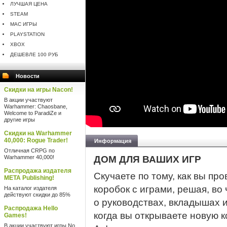
ЛУЧШАЯ ЦЕНА
STEAM
MAC ИГРЫ
PLAYSTATION
XBOX
ДЕШЕВЛЕ 100 РУБ
Новости
Скидки на игры Nacon!
В акции участвуют
Warhammer: Chaosbane,
Welcome to ParadiZe и
другие игры
Скидки на Warhammer
40,000: Rogue Trader!
Информация
Отличная CRPG по
Warhammer 40,000!
ДОМ ДЛЯ ВАШИХ ИГР
Распродажа издателя
Скучаете по тому, как вы пр
META Publishing!
коробок с играми, решая, во
На каталог издателя
действуют скидки до 85%
о руководствах, вкладышах 
Распродажа Hello
когда вы открываете новую к
Games!
В акции участвуют игры No