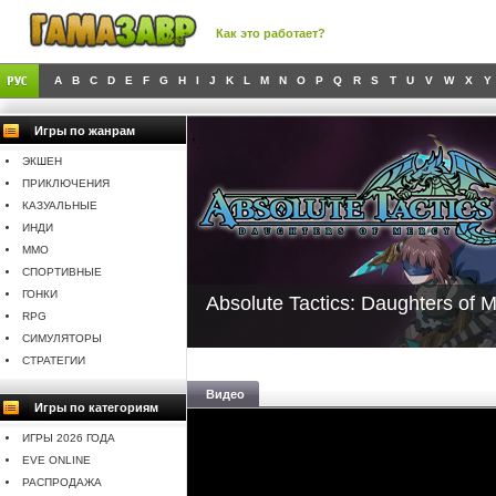
Как это работает?
A
B
C
D
E
F
G
H
I
J
K
L
M
N
O
P
Q
R
S
T
U
V
W
X
Y
Игры по жанрам
ЭКШЕН
ПРИКЛЮЧЕНИЯ
КАЗУАЛЬНЫЕ
ИНДИ
MMO
СПОРТИВНЫЕ
ГОНКИ
Absolute Tactics: Daughters of 
RPG
СИМУЛЯТОРЫ
СТРАТЕГИИ
Видео
Игры по категориям
ИГРЫ 2026 ГОДА
EVE ONLINE
РАСПРОДАЖА