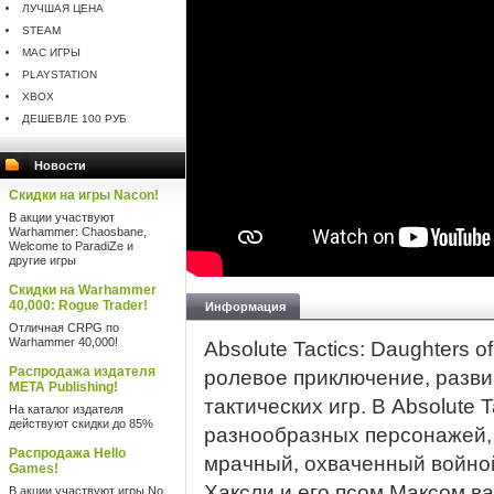
ЛУЧШАЯ ЦЕНА
STEAM
MAC ИГРЫ
PLAYSTATION
XBOX
ДЕШЕВЛЕ 100 РУБ
Новости
Скидки на игры Nacon!
В акции участвуют
Warhammer: Chaosbane,
Welcome to ParadiZe и
другие игры
Скидки на Warhammer
40,000: Rogue Trader!
Информация
Отличная CRPG по
Warhammer 40,000!
Absolute Tactics: Daughters
Распродажа издателя
ролевое приключение, разв
META Publishing!
тактических игр. В Absolute 
На каталог издателя
действуют скидки до 85%
разнообразных персонажей,
Распродажа Hello
мрачный, охваченный войной
Games!
Хаксли и его псом Максом в
В акции участвуют игры No