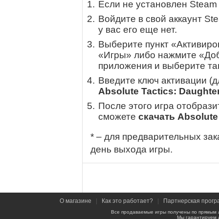
Если не установлен Steam
Войдите в свой аккаунт St
у вас его еще нет.
Выберите пункт «Активиров
«Игры» либо нажмите «Доб
приложения и выберите там
Введите ключ активации (
Absolute Tactics: Daughte
После этого игра отобрази
сможете
скачать Absolute 
* – для предварительных зак
день выхода игры.
О магазине
|
Как это работает?
|
Партнерская прогр
Все продаваемые игры получены по прямым 
Мы гарантируем 