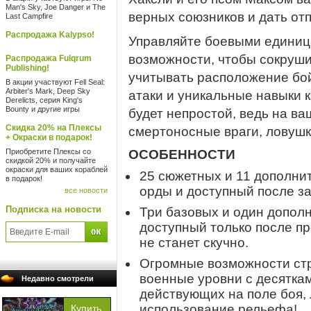
Man's Sky, Joe Danger и The
верных союзников и дать от
Last Campfire
Распродажа Kalypso!
Управляйте боевыми единиц
возможности, чтобы сокруши
Распродажа Fulqrum
Publishing!
учитывать расположение бой
В акции участвуют Fell Seal:
Arbiter's Mark, Deep Sky
атаки и уникальные навыки 
Derelicts, серия King's
Bounty и другие игры
будет непростой, ведь на в
Скидка 20% на Плексы
смертоносные враги, ловушк
+ Окраски в подарок!
Приобретите Плексы со
ОСОБЕННОСТИ
скидкой 20% и получайте
окраски для ваших кораблей
25 сюжетных и 11 дополнит
в подарок!
орды и доступный после з
все новости
Подписка на новости
Три базовых и один допол
доступный только после п
не станет скучно.
Огромные возможности стр
военные уровни с десятка
Недавно смотрели
действующих на поле боя,
использование рельефа!