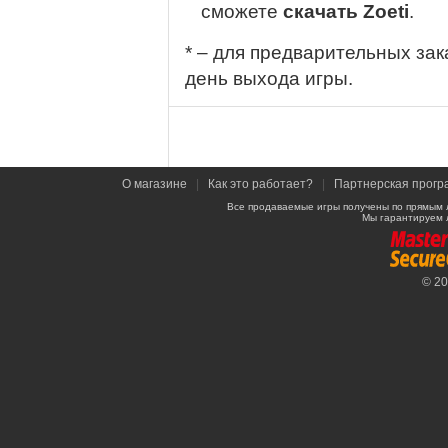
сможете
скачать Zoeti
.
* – для предварительных зак
день выхода игры.
О магазине
|
Как это работает?
|
Партнерская прогр
Все продаваемые игры получены по прямым 
Мы гарантируем 
© 2