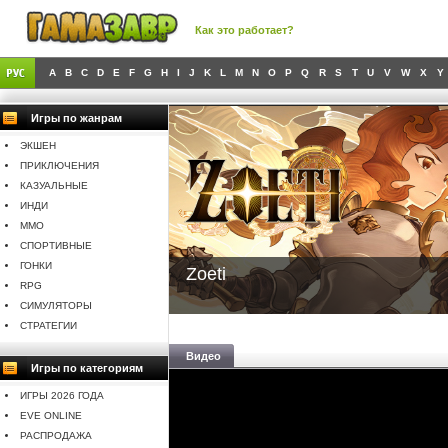
Как это работает?
A
B
C
D
E
F
G
H
I
J
K
L
M
N
O
P
Q
R
S
T
U
V
W
X
Y
Игры по жанрам
ЭКШЕН
ПРИКЛЮЧЕНИЯ
КАЗУАЛЬНЫЕ
ИНДИ
MMO
СПОРТИВНЫЕ
ГОНКИ
Zoeti
RPG
СИМУЛЯТОРЫ
СТРАТЕГИИ
Видео
Игры по категориям
ИГРЫ 2026 ГОДА
EVE ONLINE
РАСПРОДАЖА