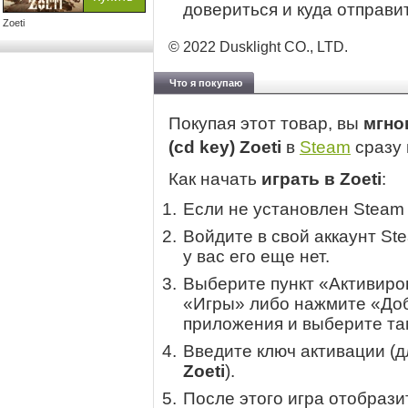
довериться и куда отправит
Zoeti
© 2022 Dusklight CO., LTD.
Что я покупаю
Покупая этот товар, вы
мгно
(cd key) Zoeti
в
Steam
сразу 
Как начать
играть в Zoeti
:
Если не установлен Steam
Войдите в свой аккаунт St
у вас его еще нет.
Выберите пункт «Активиров
«Игры» либо нажмите «Доб
приложения и выберите там
Введите ключ активации (
Zoeti
).
После этого игра отобрази