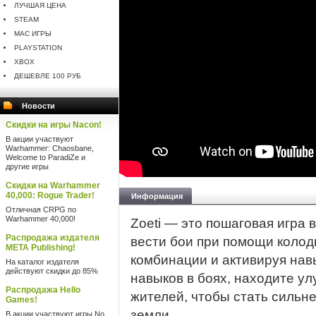
ЛУЧШАЯ ЦЕНА
STEAM
MAC ИГРЫ
PLAYSTATION
XBOX
ДЕШЕВЛЕ 100 РУБ
Новости
Скидки на игры Nacon!
В акции участвуют
Warhammer: Chaosbane,
Welcome to ParadiZe и
другие игры
Скидки на Warhammer
40,000: Rogue Trader!
Информация
Отличная CRPG по
Warhammer 40,000!
Zoeti — это пошаговая игра в
Распродажа издателя
вести бои при помощи колод
META Publishing!
комбинации и активируя нав
На каталог издателя
действуют скидки до 85%
навыков в боях, находите у
Распродажа Hello
жителей, чтобы стать сильн
Games!
земли.
В акции участвуют игры No