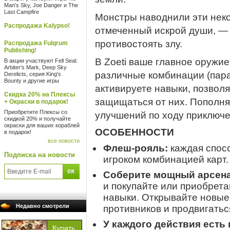
Man's Sky, Joe Danger и The
Last Campfire
Монстры наводнили эти неко
Распродажа Kalypso!
отмеченный искрой души, — 
противостоять злу.
Распродажа Fulqrum
Publishing!
В Zoeti ваше главное оружие
В акции участвуют Fell Seal:
Arbiter's Mark, Deep Sky
различные комбинации (пара
Derelicts, серия King's
Bounty и другие игры
активируете навыки, позвол
Скидка 20% на Плексы
защищаться от них. Пополня
+ Окраски в подарок!
Приобретите Плексы со
улучшений по ходу приключе
скидкой 20% и получайте
окраски для ваших кораблей
ОСОБЕННОСТИ
в подарок!
все новости
Флеш-рояль:
каждая спосо
Подписка на новости
игроком комбинацией карт.
Соберите мощный арсена
и покупайте или приобрета
навыки. Открывайте новые
Недавно смотрели
противников и продвигатьс
У каждого действия есть