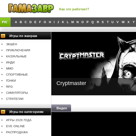
Как это работает?
A
B
C
D
E
F
G
H
I
J
K
L
M
N
O
P
Q
R
S
T
U
V
W
X
Y
Игры по жанрам
ЭКШЕН
ПРИКЛЮЧЕНИЯ
КАЗУАЛЬНЫЕ
ИНДИ
MMO
СПОРТИВНЫЕ
ГОНКИ
Cryptmaster
RPG
СИМУЛЯТОРЫ
СТРАТЕГИИ
Видео
Игры по категориям
ИГРЫ 2026 ГОДА
EVE ONLINE
РАСПРОДАЖА