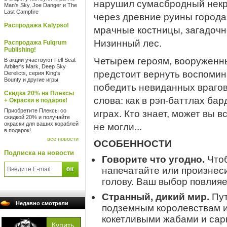
нарушил сумасбродный некр
Man's Sky, Joe Danger и The
Last Campfire
через древние руины города
Распродажа Kalypso!
мрачные костницы, загадоч
Низинный лес.
Распродажа Fulqrum
Publishing!
Четырем героям, вооруженн
В акции участвуют Fell Seal:
Arbiter's Mark, Deep Sky
предстоит вернуть воспомин
Derelicts, серия King's
Bounty и другие игры
победить невиданных врагов
Скидка 20% на Плексы
слова: как в рэп-баттлах бар
+ Окраски в подарок!
Приобретите Плексы со
играх. Кто знает, может вы в
скидкой 20% и получайте
окраски для ваших кораблей
не могли...
в подарок!
все новости
ОСОБЕННОСТИ
Подписка на новости
Говорите что угодно.
Чтоб
напечатайте или произнеси
голову. Ваш выбор повлияе
Странный, дикий мир.
Пут
Недавно смотрели
подземным королевствам и
кокетливыми жабами и сар