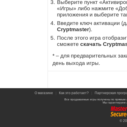
Выберите пункт «Активиров
«Игры» либо нажмите «Доб
приложения и выберите там
Введите ключ активации (
Cryptmaster
).
После этого игра отобрази
сможете
скачать Cryptmas
* – для предварительных зак
день выхода игры.
О магазине
|
Как это работает?
|
Партнерская прогр
Все продаваемые игры получены по прямым 
Мы гарантируем 
© 2