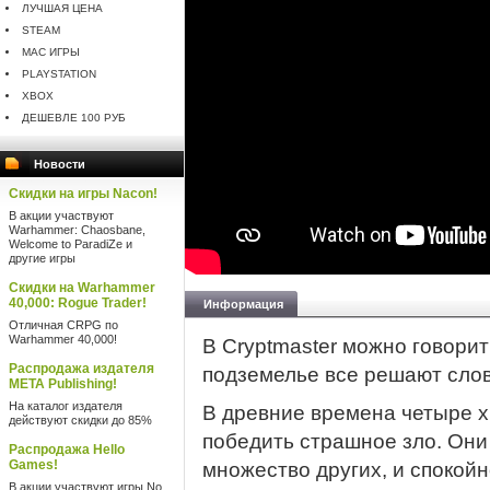
ЛУЧШАЯ ЦЕНА
STEAM
MAC ИГРЫ
PLAYSTATION
XBOX
ДЕШЕВЛЕ 100 РУБ
Новости
Скидки на игры Nacon!
В акции участвуют
Warhammer: Chaosbane,
Welcome to ParadiZe и
другие игры
Скидки на Warhammer
40,000: Rogue Trader!
Информация
Отличная CRPG по
Warhammer 40,000!
В Cryptmaster можно говорит
Распродажа издателя
подземелье все решают слов
META Publishing!
На каталог издателя
В древние времена четыре х
действуют скидки до 85%
победить страшное зло. Они
Распродажа Hello
Games!
множество других, и спокойн
В акции участвуют игры No