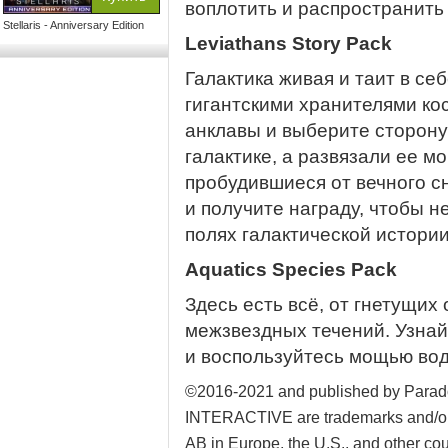
воплотить и распространить
Stellaris - Anniversary Edition
Leviathans Story Pack
Галактика живая и таит в се
гигантскими хранителями ко
анклавы и выберите сторону
галактике, а развязали ее 
пробудившиеся от вечного с
и получите награду, чтобы н
полях галактической истории
Aquatics Species Pack
Здесь есть всё, от гнетущих
межзвездных течений. Узнай
и воспользуйтесь мощью во
©2016-2021 and published by Para
INTERACTIVE are trademarks and/or r
AB in Europe, the U.S., and other cou