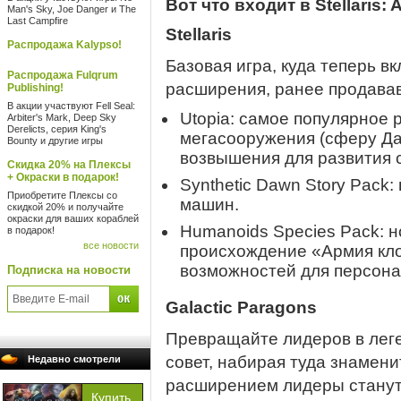
Вот что входит в Stellaris: 
Man's Sky, Joe Danger и The
Last Campfire
Stellaris
Распродажа Kalypso!
Базовая игра, куда теперь 
Распродажа Fulqrum
расширения, ранее продавав
Publishing!
В акции участвуют Fell Seal:
Utopia: самое популярное
Arbiter's Mark, Deep Sky
Derelicts, серия King's
мегасооружения (сферу Да
Bounty и другие игры
возвышения для развития 
Скидка 20% на Плексы
+ Окраски в подарок!
Synthetic Dawn Story Pack:
Приобретите Плексы со
машин.
скидкой 20% и получайте
окраски для ваших кораблей
Humanoids Species Pack: 
в подарок!
все новости
происхождение «Армия кл
возможностей для персона
Подписка на новости
Galactic Paragons
Превращайте лидеров в леге
совет, набирая туда знамен
Недавно смотрели
расширением лидеры станут 