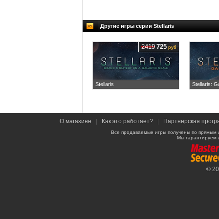
Другие игры серии Stellaris
2419
725
руб
Stellaris
Stellaris: G
О магазине
|
Как это работает?
|
Партнерская прогр
Все продаваемые игры получены по прямым 
Мы гарантируем 
© 2