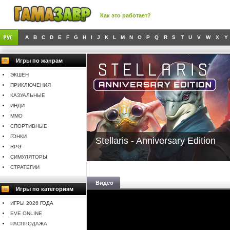
Как это работает?
A
B
C
D
E
F
G
H
I
J
K
L
M
N
O
P
Q
R
S
T
U
V
W
X
Y
Игры по жанрам
ЭКШЕН
ПРИКЛЮЧЕНИЯ
КАЗУАЛЬНЫЕ
ИНДИ
MMO
СПОРТИВНЫЕ
ГОНКИ
Stellaris - Anniversary Edition
RPG
СИМУЛЯТОРЫ
СТРАТЕГИИ
Видео
Игры по категориям
ИГРЫ 2026 ГОДА
EVE ONLINE
РАСПРОДАЖА