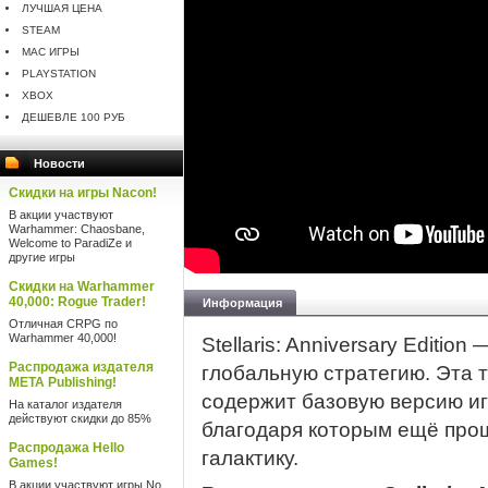
ЛУЧШАЯ ЦЕНА
STEAM
MAC ИГРЫ
PLAYSTATION
XBOX
ДЕШЕВЛЕ 100 РУБ
Новости
Скидки на игры Nacon!
В акции участвуют
Warhammer: Chaosbane,
Welcome to ParadiZe и
другие игры
Скидки на Warhammer
40,000: Rogue Trader!
Информация
Отличная CRPG по
Warhammer 40,000!
Stellaris: Anniversary Editio
Распродажа издателя
глобальную стратегию. Эта 
META Publishing!
содержит базовую версию и
На каталог издателя
действуют скидки до 85%
благодаря которым ещё про
Распродажа Hello
галактику.
Games!
В акции участвуют игры No