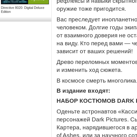
рефлексы и навыки скрытно
оружие тоже пригодится.
Directive 8020: Digital Deluxe
Edition
Вас преследует инопланетн
человеком. Долгие годы эки
от взаимного доверия не ост
на виду. Кто перед вами — ч
зависит от ваших решений!
Древо переломных моментов
и изменить ход сюжета.
В космосе смерть многолика
В издание входят:
НАБОР КОСТЮМОВ DARK 
Оденьте астронавтов «Касси
персонажей Dark Pictures. С
Картера, нарядившегося в 
of Ashes, или за научного с