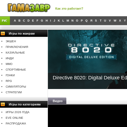
Как это работает?
A
B
C
D
E
F
G
H
I
J
K
L
M
N
O
P
Q
R
S
T
U
V
W
X
Y
Игры по жанрам
ЭКШЕН
ПРИКЛЮЧЕНИЯ
КАЗУАЛЬНЫЕ
ИНДИ
MMO
СПОРТИВНЫЕ
ГОНКИ
Directive 8020: Digital Deluxe Ed
RPG
СИМУЛЯТОРЫ
СТРАТЕГИИ
Видео
Игры по категориям
ИГРЫ 2026 ГОДА
EVE ONLINE
РАСПРОДАЖА