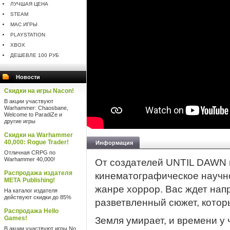
ЛУЧШАЯ ЦЕНА
STEAM
MAC ИГРЫ
PLAYSTATION
XBOX
ДЕШЕВЛЕ 100 РУБ
Новости
Скидки на игры Nacon!
В акции участвуют
Warhammer: Chaosbane,
Welcome to ParadiZe и
другие игры
Скидки на Warhammer
40,000: Rogue Trader!
Информация
Отличная CRPG по
Warhammer 40,000!
От создателей UNTIL DAWN
Распродажа издателя
кинематографическое научн
META Publishing!
жанре хоррор. Вас ждет нап
На каталог издателя
действуют скидки до 85%
разветвленный сюжет, котор
Распродажа Hello
Games!
Земля умирает, и времени у 
В акции участвуют игры No