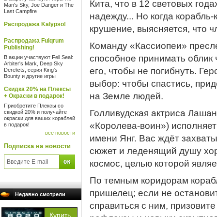
Кита, что в 12 световых год
Man's Sky, Joe Danger и The
Last Campfire
надежду... Но когда корабль
Распродажа Kalypso!
крушение, выясняется, что ч
Распродажа Fulqrum
Команду «Кассиопеи» пресл
Publishing!
способное принимать облик 
В акции участвуют Fell Seal:
Arbiter's Mark, Deep Sky
его, чтобы не погибнуть. Ге
Derelicts, серия King's
Bounty и другие игры
выбор: чтобы спастись, при
Скидка 20% на Плексы
на Земле людей.
+ Окраски в подарок!
Приобретите Плексы со
Голливудская актриса Лашан
скидкой 20% и получайте
окраски для ваших кораблей
«Королева-воин») исполняет
в подарок!
все новости
имени Янг. Вас ждёт захва
Подписка на новости
сюжет и леденящий душу хор
космос, целью которой являе
По темным коридорам кораб
пришелец; если не остановит
Недавно смотрели
справиться с ним, призовит