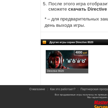
После этого игра отобрази
сможете
скачать Directive 
* – для предварительных зак
день выхода игры.
Другие игры серии Directive 8020
4000
руб
Directive 8020
О магазине
|
Как это работает?
|
Партнерская прогр
Все продаваемые игры получены по прямым 
Мы гарантируем 