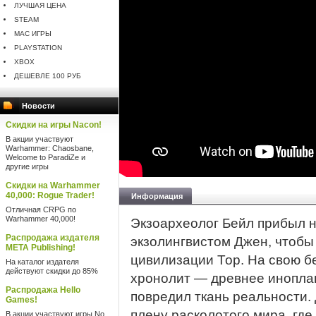
ЛУЧШАЯ ЦЕНА
STEAM
MAC ИГРЫ
PLAYSTATION
XBOX
ДЕШЕВЛЕ 100 РУБ
Новости
Скидки на игры Nacon!
В акции участвуют
Warhammer: Chaosbane,
Welcome to ParadiZe и
другие игры
Скидки на Warhammer
40,000: Rogue Trader!
Информация
Отличная CRPG по
Warhammer 40,000!
Экзоархеолог Бейл прибыл на
Распродажа издателя
экзолингвистом Джен, чтобы
META Publishing!
цивилизации Тор. На свою б
На каталог издателя
действуют скидки до 85%
хронолит — древнее инопла
Распродажа Hello
повредил ткань реальности. 
Games!
плену расколотого мира, где
В акции участвуют игры No