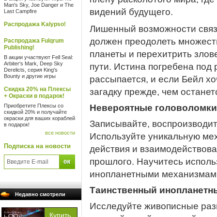
Man's Sky, Joe Danger и The
видений будущего.
Last Campfire
Распродажа Kalypso!
Лишенный возможности связ
должен преодолеть множеств
Распродажа Fulqrum
Publishing!
планеты и перехитрить злове
В акции участвуют Fell Seal:
Arbiter's Mark, Deep Sky
пути. Истина погребена под
Derelicts, серия King's
Bounty и другие игры
рассыпается, и если Бейл хо
Скидка 20% на Плексы
загадку прежде, чем останет
+ Окраски в подарок!
Приобретите Плексы со
Невероятные головоломки
скидкой 20% и получайте
окраски для ваших кораблей
Записывайте, воспроизводит
в подарок!
все новости
Используйте уникальную мех
Подписка на новости
действия и взаимодействова
прошлого. Научитесь использ
инопланетными механизмам
Таинственный инопланетн
Недавно смотрели
Исследуйте живописные разв