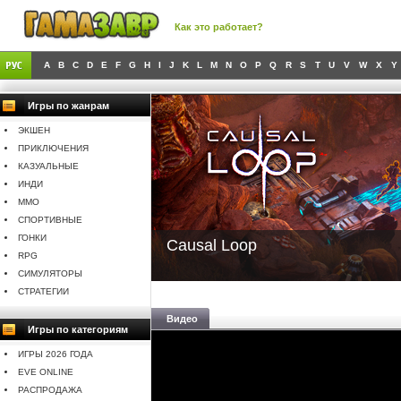
Как это работает?
A
B
C
D
E
F
G
H
I
J
K
L
M
N
O
P
Q
R
S
T
U
V
W
X
Y
Игры по жанрам
ЭКШЕН
ПРИКЛЮЧЕНИЯ
КАЗУАЛЬНЫЕ
ИНДИ
MMO
СПОРТИВНЫЕ
ГОНКИ
Causal Loop
RPG
СИМУЛЯТОРЫ
СТРАТЕГИИ
Видео
Игры по категориям
ИГРЫ 2026 ГОДА
EVE ONLINE
РАСПРОДАЖА