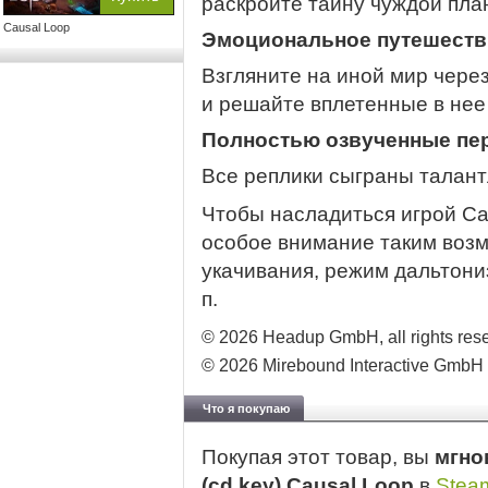
раскройте тайну чуждой пла
Causal Loop
Эмоциональное путешеств
Взгляните на иной мир чере
и решайте вплетенные в нее
Полностью озвученные пе
Все реплики сыграны талан
Чтобы насладиться игрой Ca
особое внимание таким воз
укачивания, режим дальтони
п.
© 2026 Headup GmbH, all rights res
© 2026 Mirebound Interactive GmbH
Что я покупаю
Покупая этот товар, вы
мгно
(cd key) Causal Loop
в
Stea