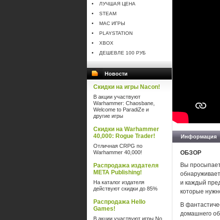
ЛУЧШАЯ ЦЕНА
STEAM
MAC ИГРЫ
PLAYSTATION
XBOX
ДЕШЕВЛЕ 100 РУБ
Новости
Скидки на игры Nacon!
В акции участвуют
Warhammer: Chaosbane,
Welcome to ParadiZe и
другие игры
Скидки на Warhammer
40,000: Rogue Trader!
Информация
Отличная CRPG по
Warhammer 40,000!
ОБЗОР
Вы просыпаете
Распродажа издателя
META Publishing!
обнаруживает
На каталог издателя
и каждый пре
действуют скидки до 85%
которые нужно
Распродажа Hello
В фантастиче
Games!
домашнего оби
В акции участвуют игры No