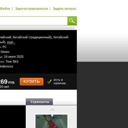
|
|
Войти
Зарегистрироваться
Задать вопрос
лийский,
Китайский (традиционный),
Китайский
ый),
еще..
PC
а:
Steam
:
19 июня 2025
да:
Tear Bird
ики:
indienova
269
есть в
КУПИТЬ
РУБ
наличии
16-авг
Скриншоты