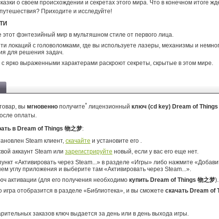
казки о своем происхождении и секретах этого мира. Что в конечном итоге жде
 путешествия? Приходите и исследуйте!
ТИ
 этот фэнтезийный мир в мультяшном стиле от первого лица.
ти локаций с головоломками, где вы используете лазеры, механизмы и немно
я для решения задач.
с ярко выраженными характерами раскроют секреты, скрытые в этом мире.
*
товар, вы
мгновенно
получите
лицензионный
ключ (cd key) Dream of Thi
осле оплаты.
рать в Dream of Things 物之梦
:
тановлен Steam клиент,
скачайте
и установите его .
свой аккаунт Steam или
зарегистрируйте
новый, если у вас его еще нет.
ункт «Активировать через Steam...» в разделе «Игры» либо нажмите «Добавит
ем углу приложения и выберите там «Активировать через Steam...».
юч активации (для его получения необходимо
купить Dream of Things 物之梦
).
о игра отобразится в разделе «Библиотека», и вы сможете
скачать Dream of
арительных заказов ключ выдается за день или в день выхода игры.