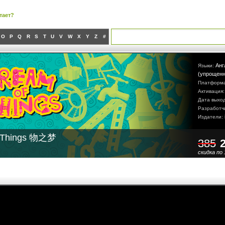
тает?
O
P
Q
R
S
T
U
V
W
X
Y
Z
#
Анг
Языки:
(упрощенн
Платформ
Активация
Дата выхо
Разработч
Издатели:
f Things 物之梦
385
скидка по 