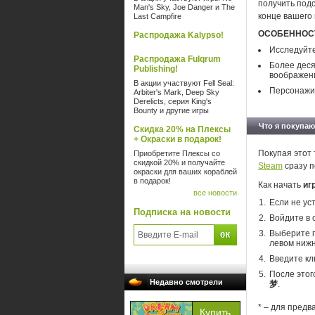
получить подс
Man's Sky, Joe Danger и The
конце вашего
Last Campfire
ОСОБЕННОС
Распродажа Kalypso!
Исследуйте
Распродажа Fulqrum
Более деся
Publishing!
воображени
В акции участвуют Fell Seal:
Персонажи 
Arbiter's Mark, Deep Sky
Derelicts, серия King's
Bounty и другие игры
Что я покупаю
Скидка 20% на Плексы
+ Окраски в подарок!
Покупая этот 
Приобретите Плексы со
скидкой 20% и получайте
Steam
сразу п
окраски для ваших кораблей
в подарок!
Как начать
иг
все новости
Если не ус
Подписка на новости
Войдите в 
Выберите п
левом нижн
Введите кл
После этог
Недавно смотрели
梦
.
* – для предв