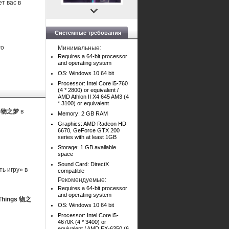
т вас в
Системные требования
го
Минимальные:
Requires a 64-bit processor
and operating system
OS: Windows 10 64 bit
Processor: Intel Core i5-760
(4 * 2800) or equivalent /
AMD Athlon II X4 645 AM3 (4
* 3100) or equivalent
ngs 物之梦
в
Memory: 2 GB RAM
Graphics: AMD Radeon HD
6670, GeForce GTX 200
series with at least 1GB
Storage: 1 GB available
space
Sound Card: DirectX
ь игру» в
compatible
Рекомендуемые:
Requires a 64-bit processor
and operating system
 Things 物之
OS: Windows 10 64 bit
Processor: Intel Core i5-
4670K (4 * 3400) or
equivalent / AMD FX-6350 (6