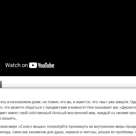
сь в незнакомом доме, не помня, кто вы, и кажется, что «вы» уже умерли. Од
е, что можете общаться с предметами в комнате! Они называют вас «Директо
дмет имеет свой собственный богатый внутренний мир, каждый со своими пр
 решить...
ском мире «Снов о вещах» попробуйте проникнуть во внутренние миры пред
хода, таких как занавески для душа, зеркала и люстры, решая их проблемы,