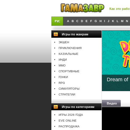
Как это рабо
A
B
C
D
E
F
G
H
I
J
K
L
M
N
Игры по жанрам
ЭКШЕН
ПРИКЛЮЧЕНИЯ
КАЗУАЛЬНЫЕ
ИНДИ
MMO
СПОРТИВНЫЕ
ГОНКИ
Dream o
RPG
СИМУЛЯТОРЫ
СТРАТЕГИИ
Видео
Игры по категориям
ИГРЫ 2026 ГОДА
EVE ONLINE
РАСПРОДАЖА