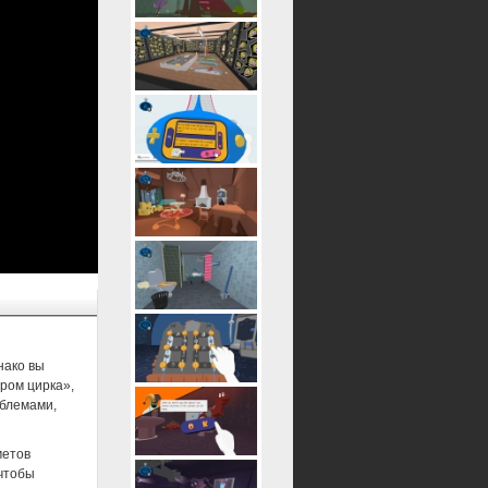
нако вы
ром цирка»,
облемами,
метов
 чтобы