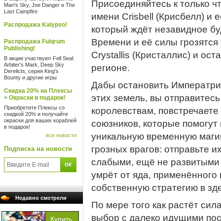
Присоединяйтесь к только ч
Man's Sky, Joe Danger и The
Last Campfire
имени Crisbell (Крисбелл) и
Распродажа Kalypso!
который ждёт незавидное б
Времени и её силы грозятся 
Распродажа Fulqrum
Publishing!
Crystallis (Кристаллис) и ос
В акции участвуют Fell Seal:
Arbiter's Mark, Deep Sky
регионе.
Derelicts, серия King's
Bounty и другие игры
Дабы остановить Императри
Скидка 20% на Плексы
этих земель, вы отправитесь
+ Окраски в подарок!
Приобретите Плексы со
королевствам, повстречаете
скидкой 20% и получайте
окраски для ваших кораблей
союзников, которые помогут 
в подарок!
уникальную временную магию
все новости
грозных врагов: отправьте и
Подписка на новости
слабыми, ещё не развитыми 
умрёт от яда, применённого
собственную стратегию в зд
Недавно смотрели
По мере того как растёт сила
выбор с далеко идущими по