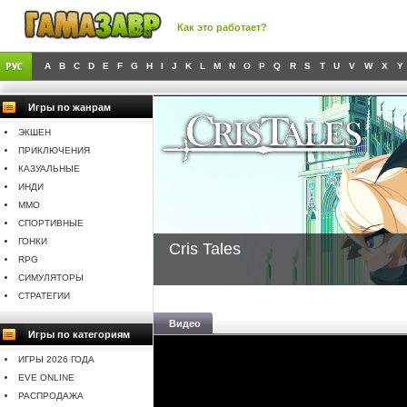
Как это работает?
A
B
C
D
E
F
G
H
I
J
K
L
M
N
O
P
Q
R
S
T
U
V
W
X
Y
Игры по жанрам
ЭКШЕН
ПРИКЛЮЧЕНИЯ
КАЗУАЛЬНЫЕ
ИНДИ
MMO
СПОРТИВНЫЕ
ГОНКИ
Cris Tales
RPG
СИМУЛЯТОРЫ
СТРАТЕГИИ
Видео
Игры по категориям
ИГРЫ 2026 ГОДА
EVE ONLINE
РАСПРОДАЖА