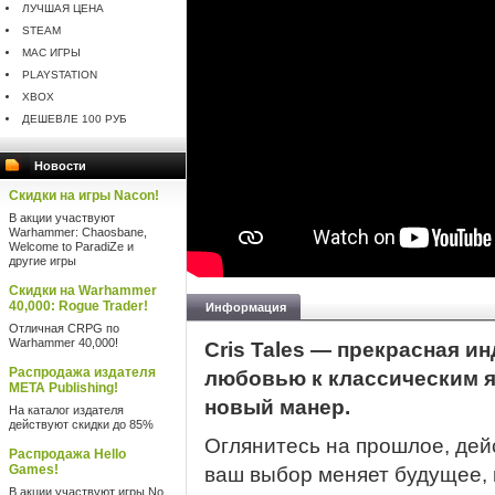
ЛУЧШАЯ ЦЕНА
STEAM
MAC ИГРЫ
PLAYSTATION
XBOX
ДЕШЕВЛЕ 100 РУБ
Новости
Скидки на игры Nacon!
В акции участвуют
Warhammer: Chaosbane,
Welcome to ParadiZe и
другие игры
Скидки на Warhammer
40,000: Rogue Trader!
Информация
Отличная CRPG по
Warhammer 40,000!
Cris Tales — прекрасная и
Распродажа издателя
любовью к классическим я
META Publishing!
новый манер.
На каталог издателя
действуют скидки до 85%
Оглянитесь на прошлое, дей
Распродажа Hello
Games!
ваш выбор меняет будущее, 
В акции участвуют игры No