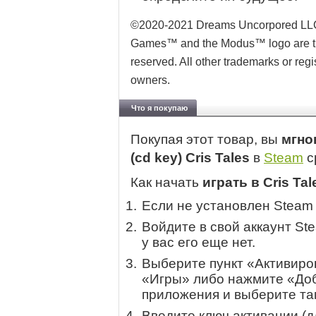
©2020-2021 Dreams Uncorpored LL
Games™ and the Modus™ logo are tr
reserved. All other trademarks or reg
owners.
Что я покупаю
Покупая этот товар, вы
мгно
(cd key) Cris Tales
в
Steam
с
Как начать
играть в Cris Tal
Если не установлен Steam
Войдите в свой аккаунт St
у вас его еще нет.
Выберите пункт «Активиров
«Игры» либо нажмите «Доб
приложения и выберите там
Введите ключ активации (